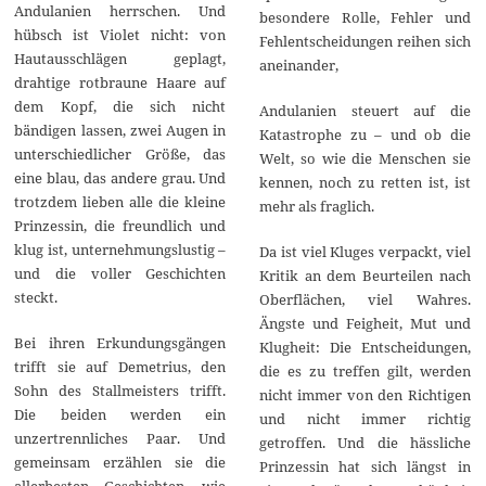
Andulanien herrschen. Und
besondere Rolle, Fehler und
hübsch ist Violet nicht: von
Fehlentscheidungen reihen sich
Hautausschlägen geplagt,
aneinander,
drahtige rotbraune Haare auf
dem Kopf, die sich nicht
Andulanien steuert auf die
bändigen lassen, zwei Augen in
Katastrophe zu – und ob die
unterschiedlicher Größe, das
Welt, so wie die Menschen sie
eine blau, das andere grau. Und
kennen, noch zu retten ist, ist
trotzdem lieben alle die kleine
mehr als fraglich.
Prinzessin, die freundlich und
klug ist, unternehmungslustig –
Da ist viel Kluges verpackt, viel
und die voller Geschichten
Kritik an dem Beurteilen nach
steckt.
Oberflächen, viel Wahres.
Ängste und Feigheit, Mut und
Bei ihren Erkundungsgängen
Klugheit: Die Entscheidungen,
trifft sie auf Demetrius, den
die es zu treffen gilt, werden
Sohn des Stallmeisters trifft.
nicht immer von den Richtigen
Die beiden werden ein
und nicht immer richtig
unzertrennliches Paar. Und
getroffen. Und die hässliche
gemeinsam erzählen sie die
Prinzessin hat sich längst in