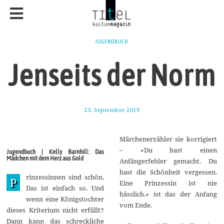
JUGENDBUCH
Jenseits der Norm
23. September 2019
3
0
.
S
Märchenerzähler sie korrigiert
e
p
– »Du hast einen
Jugendbuch | Kelly Barnhill: Das
t
Mädchen mit dem Herz aus Gold
Anfängerfehler gemacht. Du
e
m
hast die Schönheit vergessen.
rinzessinnen sind schön.
b
P
Eine Prinzessin ist nie
e
Das ist einfach so. Und
r
hässlich.« ist das der Anfang
wenn eine Königstochter
2
vom Ende.
0
dieses Kriterium nicht erfüllt?
1
Dann kann das schreckliche
9