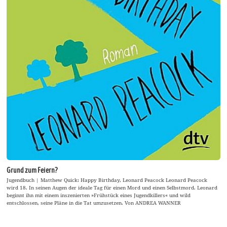
Grund zum Feiern?
Jugendbuch | Matthew Quick: Happy Birthday, Leonard Peacock Leonard Peacock
wird 18. In seinen Augen der ideale Tag für einen Mord und einen Selbstmord. Leonard
beginnt ihn mit einem inszenierten »Frühstück eines Jugendkillers« und wild
entschlossen, seine Pläne in die Tat umzusetzen. Von ANDREA WANNER