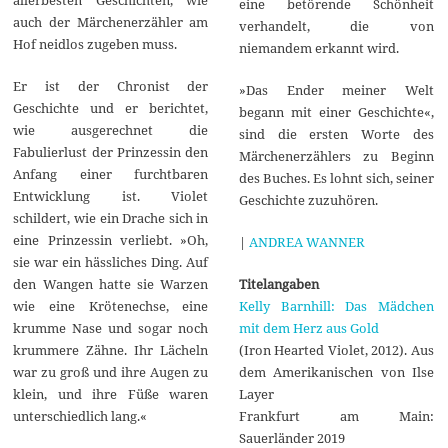
allerbesten Geschichten, wie
eine betörende Schönheit
auch der Märchenerzähler am
verhandelt, die von
Hof neidlos zugeben muss.
niemandem erkannt wird.
Er ist der Chronist der
»Das Ender meiner Welt
Geschichte und er berichtet,
begann mit einer Geschichte«,
wie ausgerechnet die
sind die ersten Worte des
Fabulierlust der Prinzessin den
Märchenerzählers zu Beginn
Anfang einer furchtbaren
des Buches. Es lohnt sich, seiner
Entwicklung ist. Violet
Geschichte zuzuhören.
schildert, wie ein Drache sich in
eine Prinzessin verliebt. »Oh,
|
ANDREA WANNER
sie war ein hässliches Ding. Auf
Titelangaben
den Wangen hatte sie Warzen
Kelly Barnhill: Das Mädchen
wie eine Krötenechse, eine
mit dem Herz aus Gold
krumme Nase und sogar noch
(Iron Hearted Violet, 2012). Aus
krummere Zähne. Ihr Lächeln
dem Amerikanischen von Ilse
war zu groß und ihre Augen zu
Layer
klein, und ihre Füße waren
Frankfurt am Main:
unterschiedlich lang.«
Sauerländer 2019