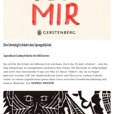
Die Unmöglichkeit des Spiegelbilds
Jugendbuch | Ludwig Volbeda: Kein Bild von mir
Jip soll für die Schule ein Selbstporträt zeichnen. Doch das Projekt scheitert – und das
liegt keineswegs an mangelndem zeichnerischen Talent. Die Blockade ist tiefgründiger
und wirft eine existenzielle Frage auf: Was ist dieses »Selbst«, das da zu Papier
gebracht werden soll? Der niederländische Autor und Illustrator Ludwig Volbeda
seziert in seinem Jugendroman genau diese Leere zwischen Fremdwahrnehmung und
innerer Wahrheit. Von
ANDREA WANNER