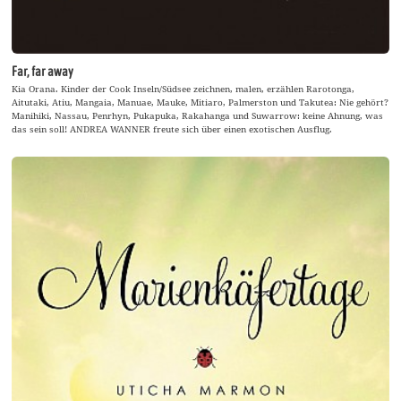
Far, far away
Kia Orana. Kinder der Cook Inseln/Südsee zeichnen, malen, erzählen Rarotonga,
Aitutaki, Atiu, Mangaia, Manuae, Mauke, Mitiaro, Palmerston und Takutea: Nie gehört?
Manihiki, Nassau, Penrhyn, Pukapuka, Rakahanga und Suwarrow: keine Ahnung, was
das sein soll! ANDREA WANNER freute sich über einen exotischen Ausflug.