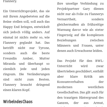
Flannery.
ihre unselige Verbindung zu
Projektpartner Gary dienen
Ein Unterrichtsprojekt, das sie
nicht nur als Folie zu Flannerys
mit ihrem Angebeteten auf die
Vernarrtheit, sondern
Beine stellen soll, soll auch das
gleichermaßen als frühzeitige
Happy End bringen, entwickelt
Warnung davor wie als steter
sich jedoch völlig anders. Auf
Fingerzeig auf die komplexen
einmal ist nichts mehr so, wie
Beziehungen zwischen
Flannery geglaubt hat. Das
Männern und Frauen, unter
betrifft nicht nur Tyrone,
denen auch Erwachsene leiden.
sondern auch die beste
Freundin Amber, Mutter
Das Projekt für den BWL-
Miranda und überhaupt so
Unterricht wird zwar
ziemlich jede und jeden
übertrieben geschildert, enthält
ringsum. Die Veränderungen
aber klare Kritik am
sind nicht zum Besten.
Konsumverhalten der
Flannery braucht dringend
modernen westlichen
einen klaren Kopf.
Gesellschaften. Das gilt auch für
den traurigen Hintergrund des
Wirbelndes Chaos
Ganzen, der aus Armut,