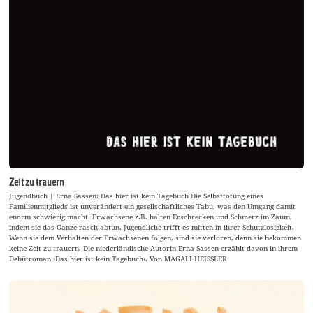
Zeit zu trauern
Jugendbuch | Erna Sassen: Das hier ist kein Tagebuch Die Selbsttötung eines
Familienmitglieds ist unverändert ein gesellschaftliches Tabu, was den Umgang damit
enorm schwierig macht. Erwachsene z.B. halten Erschrecken und Schmerz im Zaum,
indem sie das Ganze rasch abtun. Jugendliche trifft es mitten in ihrer Schutzlosigkeit.
Wenn sie dem Verhalten der Erwachsenen folgen, sind sie verloren, denn sie bekommen
keine Zeit zu trauern. Die niederländische Autorin Erna Sassen erzählt davon in ihrem
Debütroman ›Das hier ist kein Tagebuch‹. Von MAGALI HEISSLER