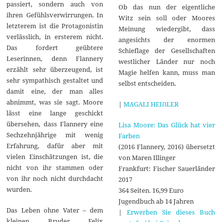
passiert, sondern auch von
Ob das nun der eigentliche
ihren Gefühlsverwirrungen. In
Witz sein soll oder Moores
letzterem ist die Protagonistin
Meinung wiedergibt, dass
verlässlich, in ersterem nicht.
angesichts der enormen
Das fordert geübtere
Schieflage der Gesellschaften
Leserinnen, denn Flannery
westlicher Länder nur noch
erzählt sehr überzeugend, ist
Magie helfen kann, muss man
sehr sympathisch gestaltet und
selbst entscheiden.
damit eine, der man alles
abnimmt, was sie sagt. Moore
|
MAGALI HEIẞLER
lässt eine lange geschickt
übersehen, dass Flannery eine
Lisa Moore: Das Glück hat vier
Sechzehnjährige mit wenig
Farben
Erfahrung, dafür aber mit
(2016 Flannery, 2016) übersetzt
vielen Einschätzungen ist, die
von Maren Illinger
nicht von ihr stammen oder
Frankfurt: Fischer Sauerländer
von ihr noch nicht durchdacht
2017
wurden.
364 Seiten. 16,99 Euro
Jugendbuch ab 14 Jahren
Das Leben ohne Vater – dem
|
Erwerben Sie dieses Buch
kleinen Bruder Felix