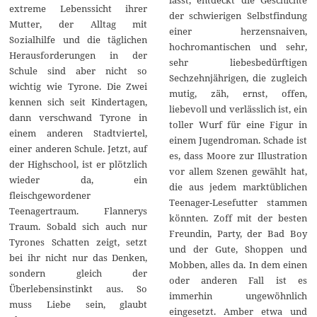
extreme Lebenssicht ihrer
der schwierigen Selbstfindung
Mutter, der Alltag mit
einer herzensnaiven,
Sozialhilfe und die täglichen
hochromantischen und sehr,
Herausforderungen in der
sehr liebesbedürftigen
Schule sind aber nicht so
Sechzehnjährigen, die zugleich
wichtig wie Tyrone. Die Zwei
mutig, zäh, ernst, offen,
kennen sich seit Kindertagen,
liebevoll und verlässlich ist, ein
dann verschwand Tyrone in
toller Wurf für eine Figur in
einem anderen Stadtviertel,
einem Jugendroman. Schade ist
einer anderen Schule. Jetzt, auf
es, dass Moore zur Illustration
der Highschool, ist er plötzlich
vor allem Szenen gewählt hat,
wieder da, ein
die aus jedem marktüblichen
fleischgewordener
Teenager-Lesefutter stammen
Teenagertraum. Flannerys
könnten. Zoff mit der besten
Traum. Sobald sich auch nur
Freundin, Party, der Bad Boy
Tyrones Schatten zeigt, setzt
und der Gute, Shoppen und
bei ihr nicht nur das Denken,
Mobben, alles da. In dem einen
sondern gleich der
oder anderen Fall ist es
Überlebensinstinkt aus. So
immerhin ungewöhnlich
muss Liebe sein, glaubt
eingesetzt. Amber etwa und