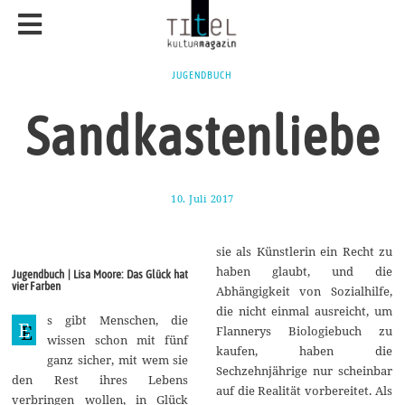
JUGENDBUCH
Sandkastenliebe
10. Juli 2017
1
7
.
A
sie als Künstlerin ein Recht zu
u
g
haben glaubt, und die
Jugendbuch | Lisa Moore: Das Glück hat
u
vier Farben
Abhängigkeit von Sozialhilfe,
s
t
die nicht einmal ausreicht, um
s gibt Menschen, die
2
E
Flannerys Biologiebuch zu
0
wissen schon mit fünf
1
kaufen, haben die
ganz sicher, mit wem sie
7
Sechzehnjährige nur scheinbar
den Rest ihres Lebens
auf die Realität vorbereitet. Als
verbringen wollen, in Glück