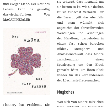
sie erkennt, dass niemand um
und ewiger Liebe. Der Rest des
sie herum so ist, wie sie dachte,
Lebens kann da gewaltig
ist sie zunächst verloren. Für
dazwischenfunken. Von
die Leserin gilt das ebenfalls
MAGALI HEIẞLER
und man wünscht sich
angesichts der fortwährenden
Wendungen und Windungen
der Handlung, dargeboten in
einem fast schon barocken
Bilder-, Metaphern- und
Analogienschwall, dass Moore
zwischendurch einen
Spaziergang um den Block
gemacht hätte, um ihren Blick
wieder für das Vorhandensein
der Löschtaste freizumachen.
Magisches
Wer sich von Moore mitziehen
Flannery hat Probleme. Die
lässt, entdeckt die Geschichte