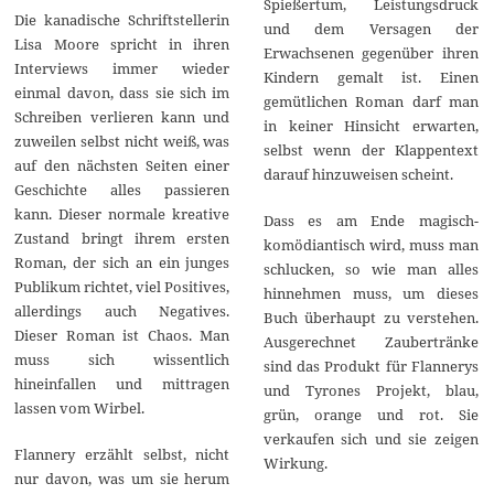
Spießertum, Leistungsdruck
Die kanadische Schriftstellerin
und dem Versagen der
Lisa Moore spricht in ihren
Erwachsenen gegenüber ihren
Interviews immer wieder
Kindern gemalt ist. Einen
einmal davon, dass sie sich im
gemütlichen Roman darf man
Schreiben verlieren kann und
in keiner Hinsicht erwarten,
zuweilen selbst nicht weiß, was
selbst wenn der Klappentext
auf den nächsten Seiten einer
darauf hinzuweisen scheint.
Geschichte alles passieren
kann. Dieser normale kreative
Dass es am Ende magisch-
Zustand bringt ihrem ersten
komödiantisch wird, muss man
Roman, der sich an ein junges
schlucken, so wie man alles
Publikum richtet, viel Positives,
hinnehmen muss, um dieses
allerdings auch Negatives.
Buch überhaupt zu verstehen.
Dieser Roman ist Chaos. Man
Ausgerechnet Zaubertränke
muss sich wissentlich
sind das Produkt für Flannerys
hineinfallen und mittragen
und Tyrones Projekt, blau,
lassen vom Wirbel.
grün, orange und rot. Sie
verkaufen sich und sie zeigen
Flannery erzählt selbst, nicht
Wirkung.
nur davon, was um sie herum