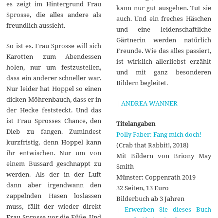
es zeigt im Hintergrund Frau
kann nur gut ausgehen. Tut sie
Sprosse, die alles andere als
auch. Und ein freches Häschen
freundlich aussieht.
und eine leidenschaftliche
Gärtnerin werden natürlich
So ist es. Frau Sprosse will sich
Freunde. Wie das alles passiert,
Karotten zum Abendessen
ist wirklich allerliebst erzählt
holen, nur um festzustellen,
und mit ganz besonderen
dass ein anderer schneller war.
Bildern begleitet.
Nur leider hat Hoppel so einen
dicken Möhrenbauch, dass er in
|
ANDREA WANNER
der Hecke feststeckt. Und das
ist Frau Sprosses Chance, den
Titelangaben
Dieb zu fangen. Zumindest
Polly Faber: Fang mich doch!
kurzfristig, denn Hoppel kann
(Crab that Rabbit!, 2018)
ihr entwischen. Nur um von
Mit Bildern von Briony May
einem Bussard geschnappt zu
Smith
werden. Als der in der Luft
Münster: Coppenrath 2019
dann aber irgendwann den
32 Seiten, 13 Euro
zappelnden Hasen loslassen
Bilderbuch ab 3 Jahren
muss, fällt der wieder direkt
|
Erwerben Sie dieses Buch
Frau Sprosse vor die Füße. Und