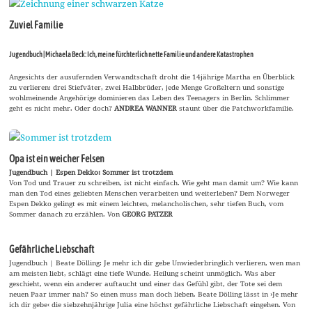
Zuviel Familie
Jugendbuch | Michaela Beck: Ich, meine fürchterlich nette Familie und andere Katastrophen
Angesichts der ausufernden Verwandtschaft droht die 14jährige Martha en Überblick
zu verlieren: drei Stiefväter, zwei Halbbrüder, jede Menge Großeltern und sonstige
wohlmeinende Angehörige dominieren das Leben des Teenagers in Berlin. Schlimmer
geht es nicht mehr. Oder doch?
ANDREA WANNER
staunt über die Patchworkfamilie.
Opa ist ein weicher Felsen
Jugendbuch | Espen Dekko: Sommer ist trotzdem
Von Tod und Trauer zu schreiben, ist nicht einfach. Wie geht man damit um? Wie kann
man den Tod eines geliebten Menschen verarbeiten und weiterleben? Dem Norweger
Espen Dekko gelingt es mit einem leichten, melancholischen, sehr tiefen Buch, vom
Sommer danach zu erzählen. Von
GEORG PATZER
Gefährliche Liebschaft
Jugendbuch | Beate Dölling: Je mehr ich dir gebe Unwiederbringlich verlieren, wen man
am meisten liebt, schlägt eine tiefe Wunde. Heilung scheint unmöglich. Was aber
geschieht, wenn ein anderer auftaucht und einer das Gefühl gibt, der Tote sei dem
neuen Paar immer nah? So einen muss man doch lieben. Beate Dölling lässt in ›Je mehr
ich dir gebe‹ die siebzehnjährige Julia eine höchst gefährliche Liebschaft eingehen. Von