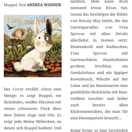
niedlich. Dem kann doch
Hoppel. Von
ANDREA WANNER
niemand etwas Böses tun.
Genau das bestätigen die Bilder
von Briony May Smith, die das
Gartenparadies von Frau
Sprosse mit allen Details
allerliebst in Szenen setzt.
Blumenkohl und Radieschen,
Frau Sprosse mit
Gartenschürze, Handschuhen
großem Strohhut, ein
Gewächshaus und ein üppiger
Rosenbusch, Wäsche auf der
Leine und im Hausinneren eine
Das Cover erzählt schon eine
gemütliche Holzküche mit blau-
Menge: es zeigt Hoppel, ein
weißem Geschirr und leider
lächelndes, weißes Häschen mit
auch bereits allen
einem schwarzen Fleck über
Küchenutensilien, die man für
dem linken Auge und Ohr. Es
eine Hasenpastete braucht…
zeigt jede Meine Möhrchen, an
denen sich Hoppel bedient. Und
Keine Sorge, so eine Geschichte