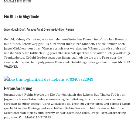
MAGALI HEISSLER
Ein Blick in Abgründe
Jugendbuch | Djaïli Amadou Amal: Die ungeduldigen Frauen
Geduld, »Munyal!«, ist es, was man den muslimischen Frauen im nördlichen Kamerun
mit auf den Lebensweg gibt. Es durchzieht ihre kurze Kindheit, ehe sie, immer noch
junge Mädchen, von ihren Vätern verheiratet werden. An Männer, die oft so alt sind
wie ihr Vater, die taktisch klug gewählte Geschäftspartner sind oder auch gewalttätige
Trunkenbolde. Geduld fordert man von ihnen, egal, ob sie die erste Frau oder die
zweite, dritte, vierte in polygamen Ehen sind, Geduld, egal was geschieht. Von
ANDREA
WANNER
Herausforderung
Jugendbuch | Robin Stevenson: Die Unmöglichkeit des Lebens Das Thema Tod ist im
Jugendbuch kein Tabu mehr, ebensowenig Selbsttötung. Grenzen werden eher im
Sprechen darüber gesetzt. Ganz wichtig ist es, Trost zu vermittelten und offene Fragen
geschickt in den Hintergrund zu schieben. Robin Stevenson hält davon nichts. Ihre
Geschichte von Melody und Jeremy ist vor allem eine offen Frage. Herausforderung
pur, also. Von MAGALI HEIẞLER