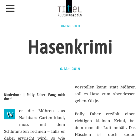
JUGENDBUCH
Hasenkrimi
6. Mai 2019
9
.
M
a
vorstellen kann: statt Möhren
i
2
soll es Hase zum Abendessen
Kinderbuch | Polly Faber: Fang mich
0
doch!
geben. Oh je.
1
9
er die Möhren aus
W
Polly Faber erzählt einen
Nachbars Garten klaut,
richtigen kleinen Krimi, bei
muss mit dem
dem man die Luft anhält. Das
Schlimmsten rechnen – falls er
Häschen ist doch soooo
dabei erwischt wird. So wie