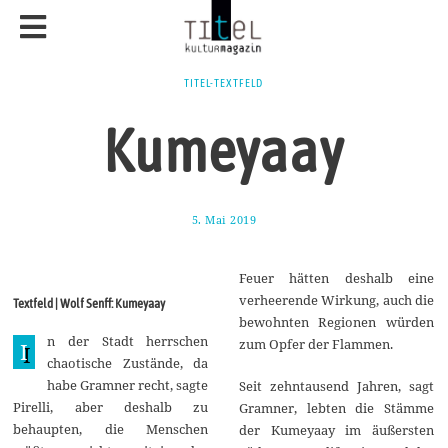
TITEL-TEXTFELD
Kumeyaay
5. Mai 2019
7
.
M
a
Feuer hätten deshalb eine
i
2
verheerende Wirkung, auch die
Textfeld | Wolf Senff: Kumeyaay
0
bewohnten Regionen würden
1
n der Stadt herrschen
9
zum Opfer der Flammen.
I
chaotische Zustände, da
habe Gramner recht, sagte
Seit zehntausend Jahren, sagt
Pirelli, aber deshalb zu
Gramner, lebten die Stämme
behaupten, die Menschen
der Kumeyaay im äußersten