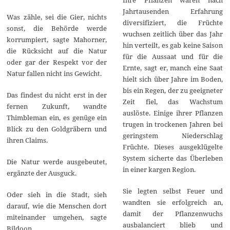
Jahrtausenden Erfahrung
Was zähle, sei die Gier, nichts
diversifiziert, die Früchte
sonst, die Behörde werde
wuchsen zeitlich über das Jahr
korrumpiert, sagte Mahorner,
hin verteilt, es gab keine Saison
die Rücksicht auf die Natur
für die Aussaat und für die
oder gar der Respekt vor der
Ernte, sagt er, manch eine Saat
Natur fallen nicht ins Gewicht.
hielt sich über Jahre im Boden,
bis ein Regen, der zu geeigneter
Das findest du nicht erst in der
Zeit fiel, das Wachstum
fernen Zukunft, wandte
auslöste. Einige ihrer Pflanzen
Thimbleman ein, es genüge ein
trugen in trockenen Jahren bei
Blick zu den Goldgräbern und
geringstem Niederschlag
ihren Claims.
Früchte. Dieses ausgeklügelte
System sicherte das Überleben
Die Natur werde ausgebeutet,
in einer kargen Region.
ergänzte der Ausguck.
Sie legten selbst Feuer und
Oder sieh in die Stadt, sieh
wandten sie erfolgreich an,
darauf, wie die Menschen dort
damit der Pflanzenwuchs
miteinander umgehen, sagte
ausbalanciert blieb und
Bildoon.