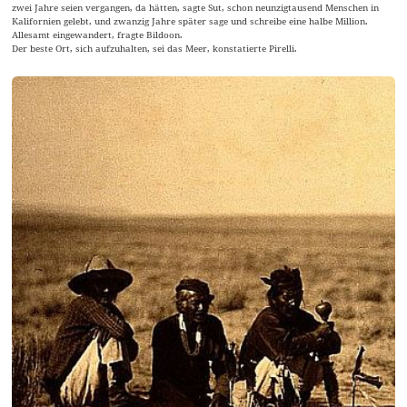
zwei Jahre seien vergangen, da hätten, sagte Sut, schon neunzigtausend Menschen in
Kalifornien gelebt, und zwanzig Jahre später sage und schreibe eine halbe Million.
Allesamt eingewandert, fragte Bildoon.
Der beste Ort, sich aufzuhalten, sei das Meer, konstatierte Pirelli.