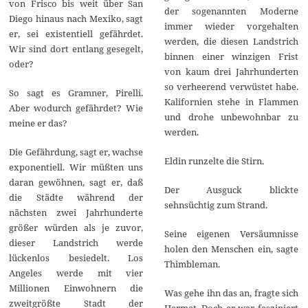
von Frisco bis weit über San
der sogenannten Moderne
Diego hinaus nach Mexiko, sagt
immer wieder vorgehalten
er, sei existentiell gefährdet.
werden, die diesen Landstrich
Wir sind dort entlang gesegelt,
binnen einer winzigen Frist
oder?
von kaum drei Jahrhunderten
so verheerend verwüstet habe.
So sagt es Gramner, Pirelli.
Kalifornien stehe in Flammen
Aber wodurch gefährdet? Wie
und drohe unbewohnbar zu
meine er das?
werden.
Die Gefährdung, sagt er, wachse
Eldin runzelte die Stirn.
exponentiell. Wir müßten uns
daran gewöhnen, sagt er, daß
Der Ausguck blickte
die Städte während der
sehnsüchtig zum Strand.
nächsten zwei Jahrhunderte
größer würden als je zuvor,
Seine eigenen Versäumnisse
dieser Landstrich werde
holen den Menschen ein, sagte
lückenlos besiedelt. Los
Thimbleman.
Angeles werde mit vier
Millionen Einwohnern die
Was gehe ihn das an, fragte sich
zweitgrößte Stadt der
Harmat. Doch er war fasziniert