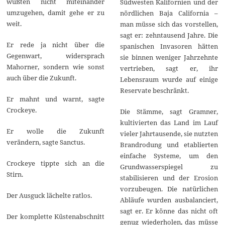
wüßten nicht miteinander
Südwesten Kalifornien und der
umzugehen, damit gehe er zu
nördlichen Baja California –
weit.
man müsse sich das vorstellen,
sagt er: zehntausend Jahre. Die
Er rede ja nicht über die
spanischen Invasoren hätten
Gegenwart, widersprach
sie binnen weniger Jahrzehnte
Mahorner, sondern wie sonst
vertrieben, sagt er, ihr
auch über die Zukunft.
Lebensraum wurde auf einige
Reservate beschränkt.
Er mahnt und warnt, sagte
Crockeye.
Die Stämme, sagt Gramner,
kultivierten das Land im Lauf
Er wolle die Zukunft
vieler Jahrtausende, sie nutzten
verändern, sagte Sanctus.
Brandrodung und etablierten
einfache Systeme, um den
Crockeye tippte sich an die
Grundwasserspiegel zu
Stirn.
stabilisieren und der Erosion
vorzubeugen. Die natürlichen
Der Ausguck lächelte ratlos.
Abläufe wurden ausbalanciert,
sagt er. Er könne das nicht oft
Der komplette Küstenabschnitt
genug wiederholen, das müsse