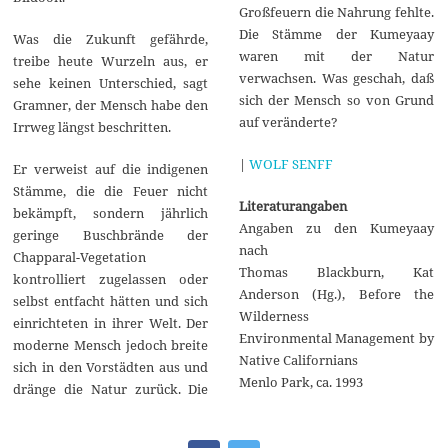
Großfeuern die Nahrung fehlte.
Die Stämme der Kumeyaay
Was die Zukunft gefährde,
waren mit der Natur
treibe heute Wurzeln aus, er
verwachsen. Was geschah, daß
sehe keinen Unterschied, sagt
sich der Mensch so von Grund
Gramner, der Mensch habe den
auf veränderte?
Irrweg längst beschritten.
|
WOLF SENFF
Er verweist auf die indigenen
Stämme, die die Feuer nicht
Literaturangaben
bekämpft, sondern jährlich
Angaben zu den Kumeyaay
geringe Buschbrände der
nach
Chapparal-Vegetation
Thomas Blackburn, Kat
kontrolliert zugelassen oder
Anderson (Hg.), Before the
selbst entfacht hätten und sich
Wilderness
einrichteten in ihrer Welt. Der
Environmental Management by
moderne Mensch jedoch breite
Native Californians
sich in den Vorstädten aus und
Menlo Park, ca. 1993
dränge die Natur zurück. Die