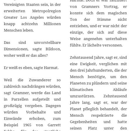
Vereinigten Staaten sein, in der
von Gramners Vortrag, er
erweiterten Metropolregion
konnte sich dem magischen
Greater Los Angeles würden
Ton der Stimme nicht
knapp achtzehn Millionen
entziehen, und er war nicht der
Menschen leben.
einzige, der sich auf diese
Weise angenehm unterhalten
Das sind unvorstellbare
fühlte. Er lächelte versonnen.
Dimensionen, sagte Bildoon,
woher weiß er das alles?
Zehntausend Jahre, sagt er, sind
eine Ewigkeit, verglichen mit
Er weiß es eben, sagte Harmat.
den drei Jahrhunderten, die der
Mensch benötigte, um den
Weil die Zuwanderer so
Planeten zu plündern und seine
zahlreich nachdrängen würden,
klimatischen Abläufe
sagt Gramner, werde das Land
umzustürzen. Zehntausend
in Parzellen aufgeteilt und
Jahre lang, sagt er, war der
großzügig vergeben. Dagegen
Planet pfleglich behandelt, der
würden Vorbehalte und
Mensch respektierte die
Einwände erhoben, zum
Gegebenheiten und hatte
Beispiel 1965 von Garrett
seinen Platz unter den