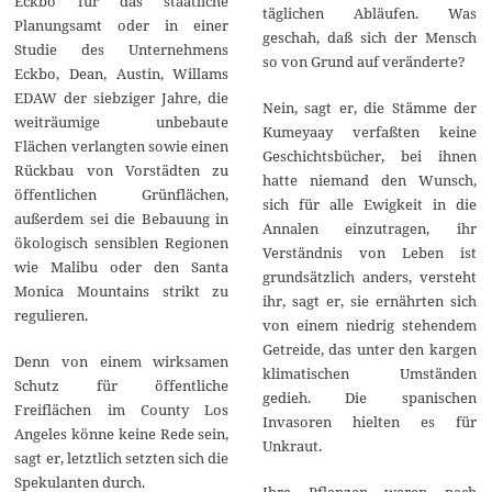
Eckbo für das staatliche
täglichen Abläufen. Was
Planungsamt oder in einer
geschah, daß sich der Mensch
Studie des Unternehmens
so von Grund auf veränderte?
Eckbo, Dean, Austin, Willams
EDAW der siebziger Jahre, die
Nein, sagt er, die Stämme der
weiträumige unbebaute
Kumeyaay verfaßten keine
Flächen verlangten sowie einen
Geschichtsbücher, bei ihnen
Rückbau von Vorstädten zu
hatte niemand den Wunsch,
öffentlichen Grünflächen,
sich für alle Ewigkeit in die
außerdem sei die Bebauung in
Annalen einzutragen, ihr
ökologisch sensiblen Regionen
Verständnis von Leben ist
wie Malibu oder den Santa
grundsätzlich anders, versteht
Monica Mountains strikt zu
ihr, sagt er, sie ernährten sich
regulieren.
von einem niedrig stehendem
Getreide, das unter den kargen
Denn von einem wirksamen
klimatischen Umständen
Schutz für öffentliche
gedieh. Die spanischen
Freiflächen im County Los
Invasoren hielten es für
Angeles könne keine Rede sein,
Unkraut.
sagt er, letztlich setzten sich die
Spekulanten durch.
Ihre Pflanzen waren nach