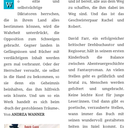
o eitle und
und ist bereit, alle aus dem Weg
b
W
r
selbstsüchtige
zu schaffen, die ihm dabei im
u
Diktatoren herrschen,
Weg sind. Und das ist das
a
r
die in ihrem Land alles
Geschwisterpaar Rachel und
2
bestimmen können, wird die
Robert.
0
2
Wahrheit unterdrückt, die
4
David Farr, ein erfolgreicher
Opposition zum Schweigen
britischer Drehbuchautor und
gebracht. Gegner landen in
Regisseur, hält in seinem ersten
Gefängnissen und Bücher mit
Kinderbuch die Balance
verdächtigem Inhalt werden
zwischen Abenteuergeschichte
gern mal verbrannt. Oder der
und Fantasyroman. An vielen
Herrscher versucht, sie selbst
Stellen geht es gefährlich und
in die Hand zu bekommen, so
brutal zu, Menschen werden
sie denn ein Geheimnis
gefoltert und umgebracht.
beinhalten, das ihm hilfreich
Keine leichte Kost für junge
sein könnte. Und um so ein
Leser:innen. Und dann gibt es
Werk handelt es sich beim
poetische, verzauberte Stellen,
›Buch der gestohlenen Träume‹.
wann immer das Buch mit
Von
ANDREA WANNER
seinen wundervoll gestalteten
Seiten ins Spiel kommt. Es