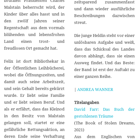
brutalen Präsidenten Charles
zeitsparend zusammenfasst
Malstain beherrscht wird, der
und dann wieder ausführliche
Kinder über alles hasst und in
Beschreibungen dazwischen
den zwölf Jahren seiner
streut.
Regentschaft aus dem vormals
blühenden und lebensfrohen
Die junge Heldin steht vor einer
Land einen trost- und
unlösbaren Aufgabe und weiß,
freudlosen Ort gemacht hat.
dass das Schicksal des Landes
davon abhängt, dass sie einen
Felix ist dort Bibliothekar in
Ausweg findet. Und das Beste:
der Öffentlichen Leihbücherei,
der Band ist erst der Auftakt zu
wobei die Öffnungszeiten, und
einer ganzen Reihe.
damit auch seine Arbeitszeit,
und sein Gehalt bereits gekürzt
|
ANDREA WANNER
wurde. Er liebt seine Familie
und er liebt seinen Beruf. Und
Titelangaben
als er erfährt, dass das Kleinod
David Farr: Das Buch der
in den Besitz von Malstain
gestohlenen Träume
gelangen soll, startet er eine
(The Book of Stolen Dreams,
gefährliche Rettungsaktion, an
2021)
deren Ende seine Verhaftung
Aus dem Englischen von