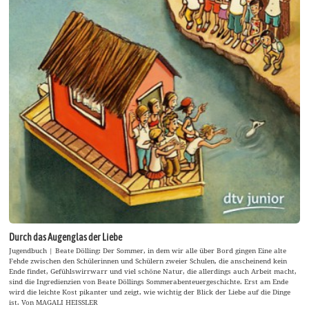
Durch das Augenglas der Liebe
Jugendbuch | Beate Dölling: Der Sommer, in dem wir alle über Bord gingen Eine alte
Fehde zwischen den Schülerinnen und Schülern zweier Schulen, die anscheinend kein
Ende findet, Gefühlswirrwarr und viel schöne Natur, die allerdings auch Arbeit macht,
sind die Ingredienzien von Beate Döllings Sommerabenteuergeschichte. Erst am Ende
wird die leichte Kost pikanter und zeigt, wie wichtig der Blick der Liebe auf die Dinge
ist. Von MAGALI HEISSLER