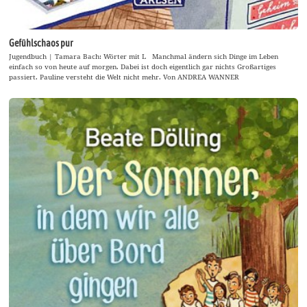
Gefühlschaos pur
Jugendbuch | Tamara Bach: Wörter mit L Manchmal ändern sich Dinge im Leben
einfach so von heute auf morgen. Dabei ist doch eigentlich gar nichts Großartiges
passiert. Pauline versteht die Welt nicht mehr. Von ANDREA WANNER