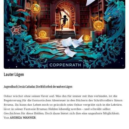
Lauter Lügen
Jugendbuch | Jesús Cañadas: Die Bibliothek der wahren Lügen
Oskar wächst ohne seinen Vater auf. Was ihn für immer mit ihm verbindet, ist die
Begeisterung für die fantastischen Abenteuer in den Büchern des Schriftstellers Simon
Bruma. Da kann das Leben noch so grässlich sein: Oskar vergräbt sich in die Lektüre,
lässt in seiner Fantasie Brumas Helden lebendig werden – und schreibt selbst
Geschichten für diese Helden. Doch dann bietet sich ihm eine ungeahnte Möglichkeit.
Von
ANDREA WANNER