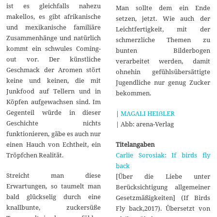
ist es gleichfalls nahezu
Man sollte dem ein Ende
makellos, es gibt afrikanische
setzen, jetzt. Wie auch der
und mexikanische familiäre
Leichtfertigkeit, mit der
Zusammenhänge und natürlich
schmerzliche Themen zu
kommt ein schwules Coming-
bunten Bilderbogen
out vor. Der künstliche
verarbeitet werden, damit
Geschmack der Aromen stört
ohnehin gefühlsübersättigte
keine und keinen, die mit
Jugendliche nur genug Zucker
Junkfood auf Tellern und in
bekommen.
Köpfen aufgewachsen sind. Im
Gegenteil würde in dieser
|
MAGALI HEIẞLER
Geschichte nichts
| Abb: arena-Verlag
funktionieren, gäbe es auch nur
Titelangaben
einen Hauch von Echtheit, ein
Carlie Sorosiak: If birds fly
Tröpfchen Realität.
back
Streicht man diese
[Über die Liebe unter
Erwartungen, so taumelt man
Berücksichtigung allgemeiner
bald glückselig durch eine
Gesetzmäßigkeiten] (If Birds
knallbunte, zuckersüße
Fly back,2017). Übersetzt von