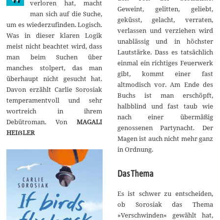
verloren hat, macht
Geweint, gelitten, geliebt,
man sich auf die Suche,
geküsst, gelacht, verraten,
um es wiederzufinden. Logisch.
verlassen und verziehen wird
Was in dieser klaren Logik
unablässig und in höchster
meist nicht beachtet wird, dass
Lautstärke. Dass es tatsächlich
man beim Suchen über
einmal ein richtiges Feuerwerk
manches stolpert, das man
gibt, kommt einer fast
überhaupt nicht gesucht hat.
altmodisch vor. Am Ende des
Davon erzählt Carlie Sorosiak
Buchs ist man erschöpft,
temperamentvoll und sehr
halbblind und fast taub wie
wortreich in ihrem
nach einer übermäßig
Debütroman. Von
MAGALI
genossenen Partynacht. Der
HEIẞLER
Magen ist auch nicht mehr ganz
in Ordnung.
Das Thema
Es ist schwer zu entscheiden,
ob Sorosiak das Thema
»Verschwinden« gewählt hat,