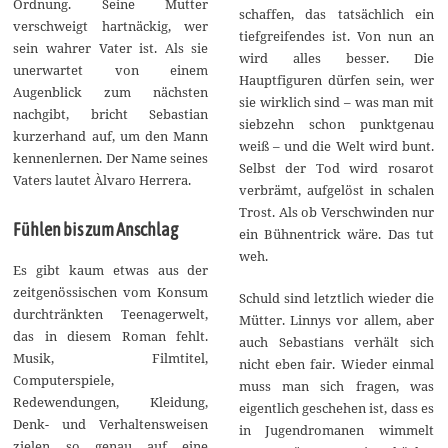
Ordnung. Seine Mutter
schaffen, das tatsächlich ein
verschweigt hartnäckig, wer
tiefgreifendes ist. Von nun an
sein wahrer Vater ist. Als sie
wird alles besser. Die
unerwartet von einem
Hauptfiguren dürfen sein, wer
Augenblick zum nächsten
sie wirklich sind – was man mit
nachgibt, bricht Sebastian
siebzehn schon punktgenau
kurzerhand auf, um den Mann
weiß – und die Welt wird bunt.
kennenlernen. Der Name seines
Selbst der Tod wird rosarot
Vaters lautet Àlvaro Herrera.
verbrämt, aufgelöst in schalen
Trost. Als ob Verschwinden nur
Fühlen bis zum Anschlag
ein Bühnentrick wäre. Das tut
weh.
Es gibt kaum etwas aus der
zeitgenössischen vom Konsum
Schuld sind letztlich wieder die
durchtränkten Teenagerwelt,
Mütter. Linnys vor allem, aber
das in diesem Roman fehlt.
auch Sebastians verhält sich
Musik, Filmtitel,
nicht eben fair. Wieder einmal
Computerspiele,
muss man sich fragen, was
Redewendungen, Kleidung,
eigentlich geschehen ist, dass es
Denk- und Verhaltensweisen
in Jugendromanen wimmelt
zielen so genau auf eine