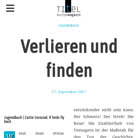
JUGENDBUCH
Verlieren und
finden
17. September 2017
1
1
.
M
entzückender nicht sein kann.
a
i
Der Schmerz! Der Streit! Die
Jugendbuch | Carlie Sorosiak: If birds fly
2
back
Reue! Die Exaltiertheit von
0
1
Teenagern ist der Maßstab für
enn man etwas
8
W
den Ton der Geschichte.