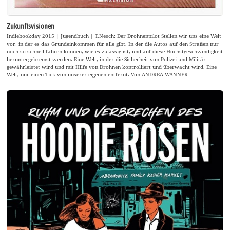
Zukunftsvisionen
Indiebookday 2015 | Jugendbuch | T.Nesch: Der Drohnenpilot Stellen wir uns eine Welt
vor, in der es das Grundeinkommen für alle gibt. In der die Autos auf den Straßen nur
noch so schnell fahren können, wie es zulässig ist, und auf diese Höchstgeschwindigkeit
heruntergebremst werden. Eine Welt, in der die Sicherheit von Polizei und Militär
gewährleistet wird und mit Hilfe von Drohnen kontrolliert und überwacht wird. Eine
Welt, nur einen Tick von unserer eigenen entfernt. Von ANDREA WANNER