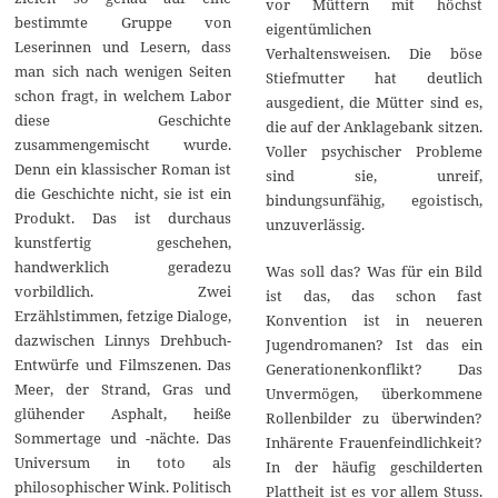
vor Müttern mit höchst
bestimmte Gruppe von
eigentümlichen
Leserinnen und Lesern, dass
Verhaltensweisen. Die böse
man sich nach wenigen Seiten
Stiefmutter hat deutlich
schon fragt, in welchem Labor
ausgedient, die Mütter sind es,
diese Geschichte
die auf der Anklagebank sitzen.
zusammengemischt wurde.
Voller psychischer Probleme
Denn ein klassischer Roman ist
sind sie, unreif,
die Geschichte nicht, sie ist ein
bindungsunfähig, egoistisch,
Produkt. Das ist durchaus
unzuverlässig.
kunstfertig geschehen,
handwerklich geradezu
Was soll das? Was für ein Bild
vorbildlich. Zwei
ist das, das schon fast
Erzählstimmen, fetzige Dialoge,
Konvention ist in neueren
dazwischen Linnys Drehbuch-
Jugendromanen? Ist das ein
Entwürfe und Filmszenen. Das
Generationenkonflikt? Das
Meer, der Strand, Gras und
Unvermögen, überkommene
glühender Asphalt, heiße
Rollenbilder zu überwinden?
Sommertage und -nächte. Das
Inhärente Frauenfeindlichkeit?
Universum in toto als
In der häufig geschilderten
philosophischer Wink. Politisch
Plattheit ist es vor allem Stuss.