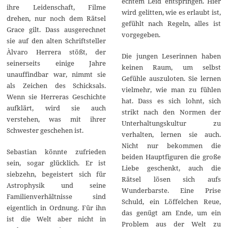
echtem Leid entspringen. Hier
ihre Leidenschaft, Filme
wird gelitten, wie es erlaubt ist,
drehen, nur noch dem Rätsel
gefühlt nach Regeln, alles ist
Grace gilt. Dass ausgerechnet
vorgegeben.
sie auf den alten Schriftsteller
Àlvaro Herrera stößt, der
Die jungen Leserinnen haben
seinerseits einige Jahre
keinen Raum, um selbst
unauffindbar war, nimmt sie
Gefühle auszuloten. Sie lernen
als Zeichen des Schicksals.
vielmehr, wie man zu fühlen
Wenn sie Herreras Geschichte
hat. Dass es sich lohnt, sich
aufklärt, wird sie auch
strikt nach den Normen der
verstehen, was mit ihrer
Unterhaltungskultur zu
Schwester geschehen ist.
verhalten, lernen sie auch.
Nicht nur bekommen die
Sebastian könnte zufrieden
beiden Hauptfiguren die große
sein, sogar glücklich. Er ist
Liebe geschenkt, auch die
siebzehn, begeistert sich für
Rätsel lösen sich aufs
Astrophysik und seine
Wunderbarste. Eine Prise
Familienverhältnisse sind
Schuld, ein Löffelchen Reue,
eigentlich in Ordnung. Für ihn
das genügt am Ende, um ein
ist die Welt aber nicht in
Problem aus der Welt zu