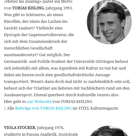
»Heiter bis mulmig« lautet ein Motto
von
TOBIAS KISLING
, Jahrgang 1993.
Was gibt es Schöneres, als einen
Kinofilm, der einen das Lachen ins
Gesicht zaubert? Vielleicht eine
Dystopie der Gegenwartsliteratur, die
sich mit dem Zusammenbruch der
menschlichen Gesellschaft
auseinandersetzt? Gut möglich. Der
Germanistik- und Politik-Student der Universität Göttingen befasst
sich jedenfalls mit allem, was irgendwie mit Kultur zu tun hat und
dabei am besten noch eine gesellschaftskritische Aussage
transportiert. Wenn’s dann doch mal nicht so nachdenklich sein soll,
befasst sich der Triathlet am liebsten mit Sachbüchern rund um den
Ausdauersport. Einmal querbeet durch kulturelle Genres also.
Hier geht es
zur Webseite
von TOBIAS KISLING
| Alle
Beiträge von TOBIAS KISLING
im TITEL kulturmagazin
VIOLA STOCKER
, Jahrgang 1976,
studierte in Passau Anglistik, Soziologie