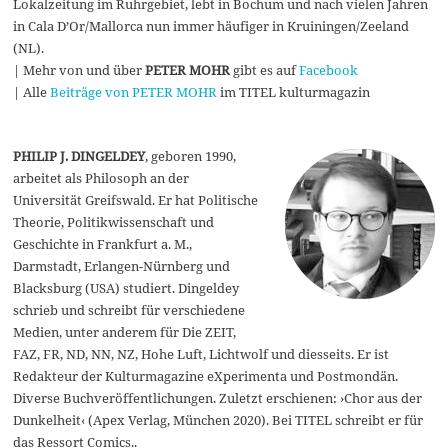
Lokalzeitung im Ruhrgebiet, lebt in Bochum und nach vielen Jahren
in Cala D’Or/Mallorca nun immer häufiger in Kruiningen/Zeeland
(NL).
| Mehr von und über
PETER MOHR
gibt es auf
Facebook
| Alle
Beiträge von PETER MOHR
im TITEL kulturmagazin
PHILIP J. DINGELDEY
, geboren 1990,
arbeitet als Philosoph an der
Universität Greifswald. Er hat Politische
Theorie, Politikwissenschaft und
Geschichte in Frankfurt a. M.,
Darmstadt, Erlangen-Nürnberg und
Blacksburg (USA) studiert. Dingeldey
schrieb und schreibt für verschiedene
Medien, unter anderem für Die ZEIT,
FAZ, FR, ND, NN, NZ, Hohe Luft, Lichtwolf und diesseits. Er ist
Redakteur der Kulturmagazine eXperimenta und Postmondän.
Diverse Buchveröffentlichungen. Zuletzt erschienen: ›Chor aus der
Dunkelheit‹ (Apex Verlag, München 2020). Bei TITEL schreibt er für
das Ressort Comics..