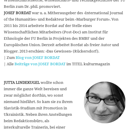
Wissenschaftstheorie, Wissenschafts- und Technikgeschichte der TU
Berlin zum Dr. phil. promoviert.
JOSEF BORDAT
war u. a. Mitherausgeber des ›International Journal
of the Humanities‹ und Redakteur beim ›Marburger Forum‹. Von
2011 bis 2014 arbeitete Bordat auf der Stelle eines
Wissenschaftlichen Mitarbeiters (Post-Doc) am Institut für
Ethnologie der FU Berlin in Projekten des BMBF und der
Europäischen Union. Derzeit arbeitet Bordat als freier Autor und
Blogger. 2013 erschien: ›Das Gewissen‹ (Rückersdorf).
| Zum
Blog von JOSEF BORDAT
| Alle
Beiträge von JOSEF BORDAT
im TITEL kulturmagazin
JUTTA LINDEKUGEL
wollte schon
immer die ganze Welt bereisen und
zwar möglichst dorthin, wo sonst
niemand hinfährt. So kam sie zu ihrem
Slavistik-Studium mit Promotion in
Ukrainistik. Neben ihren Anstellungen
beim Redaktionsbüro, als
interkulturelle Trainerin, bei einer