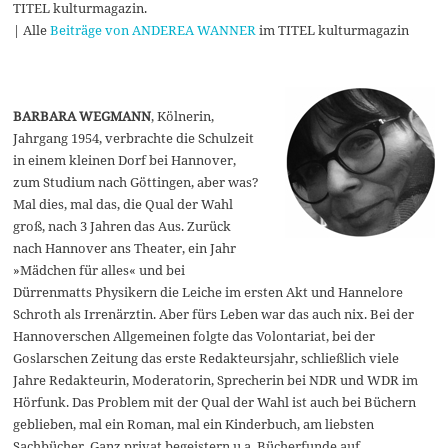
TITEL kulturmagazin.
| Alle
Beiträge von ANDEREA WANNER
im TITEL kulturmagazin
BARBARA WEGMANN
, Kölnerin,
Jahrgang 1954, verbrachte die Schulzeit
in einem kleinen Dorf bei Hannover,
zum Studium nach Göttingen, aber was?
Mal dies, mal das, die Qual der Wahl
groß, nach 3 Jahren das Aus. Zurück
nach Hannover ans Theater, ein Jahr
»Mädchen für alles« und bei
Dürrenmatts Physikern die Leiche im ersten Akt und Hannelore
Schroth als Irrenärztin. Aber fürs Leben war das auch nix. Bei der
Hannoverschen Allgemeinen folgte das Volontariat, bei der
Goslarschen Zeitung das erste Redakteursjahr, schließlich viele
Jahre Redakteurin, Moderatorin, Sprecherin bei NDR und WDR im
Hörfunk. Das Problem mit der Qual der Wahl ist auch bei Büchern
geblieben, mal ein Roman, mal ein Kinderbuch, am liebsten
Sachbücher. Ganz privat begeistern u.a. Bücherfunde auf