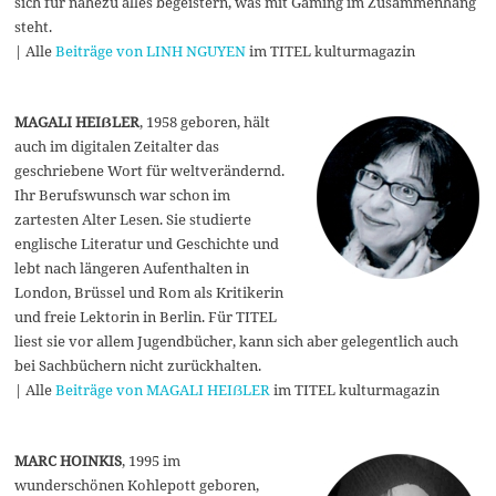
sich für nahezu alles begeistern, was mit Gaming im Zusammenhang
steht.
| Alle
Beiträge von LINH NGUYEN
im TITEL kulturmagazin
MAGALI HEIẞLER
, 1958 geboren, hält
auch im digitalen Zeitalter das
geschriebene Wort für weltverändernd.
Ihr Berufswunsch war schon im
zartesten Alter Lesen. Sie studierte
englische Literatur und Geschichte und
lebt nach längeren Aufenthalten in
London, Brüssel und Rom als Kritikerin
und freie Lektorin in Berlin. Für TITEL
liest sie vor allem Jugendbücher, kann sich aber gelegentlich auch
bei Sachbüchern nicht zurückhalten.
| Alle
Beiträge von MAGALI HEIẞLER
im TITEL kulturmagazin
MARC HOINKIS
, 1995 im
wunderschönen Kohlepott geboren,