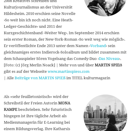
2008 Kreatives Schreiben und
Kulturjournalismus an der Universität
Hildesheim. 2010 erschien seine Novelle
›So weit bin ich noch nicht. Eine Heath-
Ledger-Geschichte‹ und 2011 der
Kurzgeschichtenband ›Weiter Weg‹. Im September 2014 erschien
sein erster Roman, der New-York-Roman ›So weit weg wie möglich‹.
Er veröffentlichte Ende 2013 unter dem Namen ›
Vorband
‹ sein
gleichnamiges erstes Indierock-Soloalbum und bildet zusammen mit
dem Schauspieler Sören Vogelsang das Comedy-Duo ›
Das Niveau
‹.
[Foto: (c) Jörg Merlin Noack] | Mehr von und über
MARTIN SPIEẞ
gibt es auf der Webseite
www.martinspiess.com
| Alle
Beiträge von MARTIN SPIEß
im TITEL kulturmagazin
Als »sehr feuilletonistisch« wird der
Schreibstil der Freien Autorin
MONA
KAMPE
beschrieben. Sehr futuristisch
hingegen ist ihre tägliche Arbeit als
Medienmanagerin für E-Learning bei
einem Bildungsverlag. Ihre Katharsis