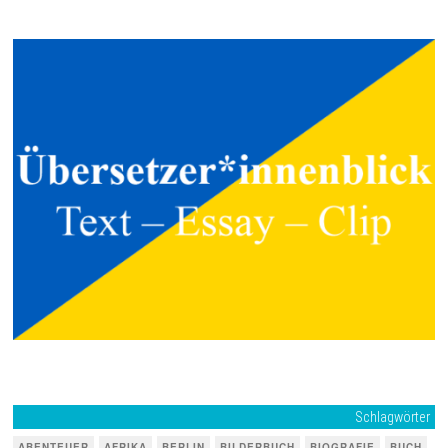
Schlagwörter
ABENTEUER
AFRIKA
BERLIN
BILDERBUCH
BIOGRAFIE
BUCH