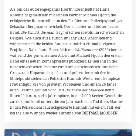
u
l
Als Teil des Autorengespanns Hjorth/ Rosenfeldt hat Hans
i
Rosenfeldt gemeinsam mit seinem Partner Michael Hjorth die
2
erfolgreiche Romanreihe um den Profiler und Polizeipsychologen
0
Sebastian Bergman entwickelt. Deren achter und bisher letzter
2
6
Band,
Die Schuld, die man trägt
, erschien sowohl im schwedischen
Original wie auch auf Deutsch im Jahr 2023. Anschließend
widmeten sich die beiden Autoren zunächst einmal je eigenen
Projekten. Dabei hatte Rosenfeldt mit
Wolfssommer
(2020) bereits
während der gemeinsamen Arbeit mit Michael Hjorth den ersten
Band eines neuen Romanprojekts publiziert. Er ließ ihn in der
nordschwedischen Provinz rund um die schwedisch-finnische
Grenzstadt Haparanda spielen und präsentierte mit der im
Mittelpunkt stehenden Polizistin Hannah Wester eine komplexe
Frauenfigur, die von privaten Problemen und einem 26 Jahre
alten Trauma gequält wird. Mit
Die Farm der Mädchen
kehrt
Rosenfeldt nun, sechs Jahre später, in die 7.000-Seelen-Gemeinde
zurück und konfrontiert die ein Jahr nach dem Tod ihres Mannes
in den Polizeidienst zurückgekehrte Hannah mit einem Fall, der
bei ihr alte Wunden wieder aufreißt. Von
DIETMAR JACOBSEN