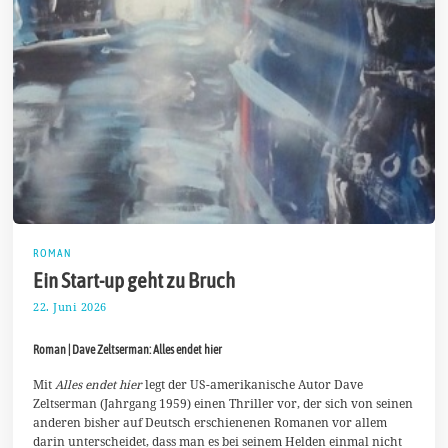
ROMAN
Ein Start-up geht zu Bruch
22. Juni 2026
6
.
J
Roman | Dave Zeltserman: Alles endet hier
u
l
i
Mit
Alles endet hier
legt der US-amerikanische Autor Dave
2
Zeltserman (Jahrgang 1959) einen Thriller vor, der sich von seinen
0
anderen bisher auf Deutsch erschienenen Romanen vor allem
2
darin unterscheidet, dass man es bei seinem Helden einmal nicht
6