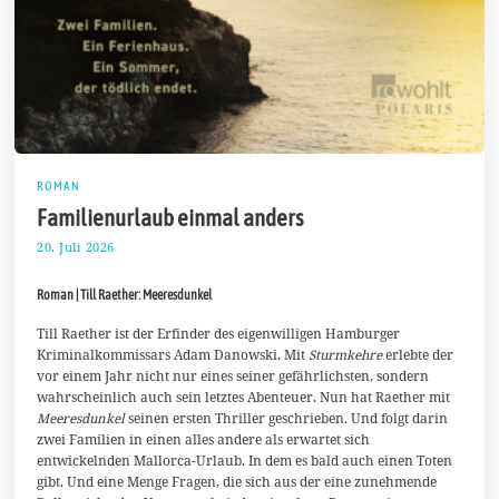
ROMAN
Familienurlaub einmal anders
20. Juli 2026
2
.
A
Roman | Till Raether: Meeresdunkel
u
g
u
Till Raether ist der Erfinder des eigenwilligen Hamburger
s
Kriminalkommissars Adam Danowski. Mit
Sturmkehre
erlebte der
t
vor einem Jahr nicht nur eines seiner gefährlichsten, sondern
2
wahrscheinlich auch sein letztes Abenteuer. Nun hat Raether mit
0
2
Meeresdunkel
seinen ersten Thriller geschrieben. Und folgt darin
6
zwei Familien in einen alles andere als erwartet sich
entwickelnden Mallorca-Urlaub. In dem es bald auch einen Toten
gibt. Und eine Menge Fragen, die sich aus der eine zunehmende