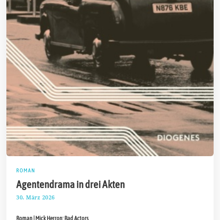
ROMAN
Agentendrama in drei Akten
30. März 2026
1
3
.
Roman | Mick Herron: Bad Actors
A