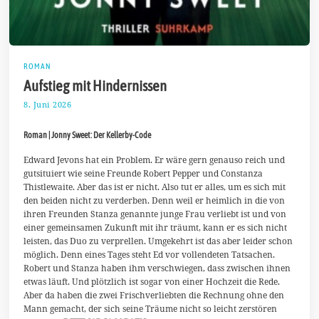
ROMAN
Aufstieg mit Hindernissen
8. Juni 2026
1
4
.
Roman | Jonny Sweet: Der Kellerby-Code
J
u
n
Edward Jevons hat ein Problem. Er wäre gern genauso reich und
i
gutsituiert wie seine Freunde Robert Pepper und Constanza
2
Thistlewaite. Aber das ist er nicht. Also tut er alles, um es sich mit
0
den beiden nicht zu verderben. Denn weil er heimlich in die von
2
6
ihren Freunden Stanza genannte junge Frau verliebt ist und von
einer gemeinsamen Zukunft mit ihr träumt, kann er es sich nicht
leisten, das Duo zu verprellen. Umgekehrt ist das aber leider schon
möglich. Denn eines Tages steht Ed vor vollendeten Tatsachen.
Robert und Stanza haben ihm verschwiegen, dass zwischen ihnen
etwas läuft. Und plötzlich ist sogar von einer Hochzeit die Rede.
Aber da haben die zwei Frischverliebten die Rechnung ohne den
Mann gemacht, der sich seine Träume nicht so leicht zerstören