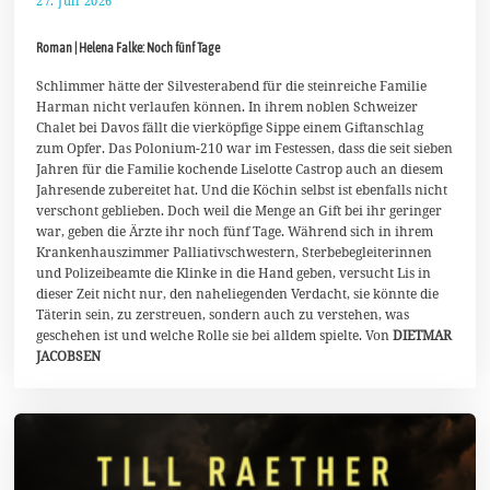
27. Juli 2026
2
.
A
Roman | Helena Falke: Noch fünf Tage
u
g
u
Schlimmer hätte der Silvesterabend für die steinreiche Familie
s
Harman nicht verlaufen können. In ihrem noblen Schweizer
t
Chalet bei Davos fällt die vierköpfige Sippe einem Giftanschlag
2
zum Opfer. Das Polonium-210 war im Festessen, dass die seit sieben
0
2
Jahren für die Familie kochende Liselotte Castrop auch an diesem
6
Jahresende zubereitet hat. Und die Köchin selbst ist ebenfalls nicht
verschont geblieben. Doch weil die Menge an Gift bei ihr geringer
war, geben die Ärzte ihr noch fünf Tage. Während sich in ihrem
Krankenhauszimmer Palliativschwestern, Sterbebegleiterinnen
und Polizeibeamte die Klinke in die Hand geben, versucht Lis in
dieser Zeit nicht nur, den naheliegenden Verdacht, sie könnte die
Täterin sein, zu zerstreuen, sondern auch zu verstehen, was
geschehen ist und welche Rolle sie bei alldem spielte. Von
DIETMAR
JACOBSEN