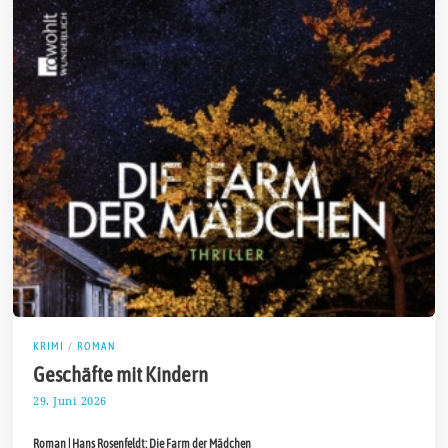
KRIMI
/
ROMAN
Geschäfte mit Kindern
29. Juni 2026
1
2
.
Roman | Hans Rosenfeldt: Die Farm der Mädchen
J