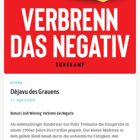
ROMAN
Déjavu des Grauens
27. April 2026
7
.
M
Roman | Josh Winning: Verbrenn das Negativ
a
i
2
Als siebenjähriger Kinderstar hat Polly Tremaine die Hauptrolle in
0
einem 1990er-Jahre-Horrorfilm gespielt. Das kleine Mädchen in
2
dem gelben Kleid besaß darin die unheimliche Fähigkeit, den
6