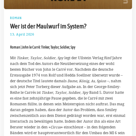
ROMAN
Wer ist der Maulwurf im System?
13. April 2026
2
4
.
Roman | John le Carré: Tinker, Taylor, Soldier, Spy
A
p
r
Mit
Tinker, Taylor, Soldier, Spy
legt der Ullstein Verlag fünf Jahre
i
nach dem Tod des Autors die Neuübersetzung eines der wohl
l
besten Bücher von John le Carré vor. Nachdem die deutsche
2
Erstausgabe 1974 von Rolf und Hedda Soellner übersetzt wurde –
0
2
der deutsche Titel lautete damals
Dame, König, As, Spion
–, nahm
6
sich jetzt Peter Torberg dieser Aufgabe an. In der George-Smiley-
Reihe le Carrés ist
Tinker, Taylor, Soldier, Spy
Band 5. Davor hatte
es eine fast zehnjährige Pause gegeben, die le Carré mit zwei
Romanen füllte, in denen sein Meisterspion nicht auftrat. Das mag
daran gelegen haben, dass der Autor das Problem, dass Smiley
zwischenzeitlich aus dem Dienst gedrängt worden war, erst einmal
literarisch zu bewältigen hatte. Indem der Autor ihn als eine Art
Berater wieder in den »
Circus
« einschleust – in den folgenden
Bänden wird er hauptverantwortlich für den Umbau des MI 6 sein