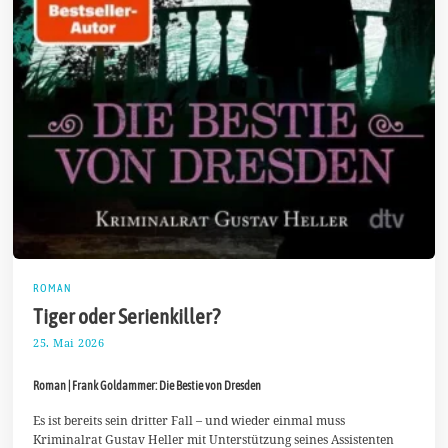
ROMAN
Tiger oder Serienkiller?
25. Mai 2026
8
.
J
Roman | Frank Goldammer: Die Bestie von Dresden
u
n
i
Es ist bereits sein dritter Fall – und wieder einmal muss
2
Kriminalrat Gustav Heller mit Unterstützung seines Assistenten
0