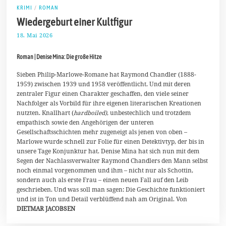
KRIMI
/
ROMAN
Wiedergeburt einer Kultfigur
18. Mai 2026
3
1
.
Roman | Denise Mina: Die große Hitze
M
a
i
Sieben Philip-Marlowe-Romane hat Raymond Chandler (1888-
2
1959) zwischen 1939 und 1958 veröffentlicht. Und mit deren
0
zentraler Figur einen Charakter geschaffen, den viele seiner
2
Nachfolger als Vorbild für ihre eigenen literarischen Kreationen
6
nutzten. Knallhart (
hardboiled)
, unbestechlich und trotzdem
empathisch sowie den Angehörigen der unteren
Gesellschaftsschichten mehr zugeneigt als jenen von oben –
Marlowe wurde schnell zur Folie für einen Detektivtyp, der bis in
unsere Tage Konjunktur hat. Denise Mina hat sich nun mit dem
Segen der Nachlassverwalter Raymond Chandlers den Mann selbst
noch einmal vorgenommen und ihm – nicht nur als Schottin,
sondern auch als erste Frau – einen neuen Fall auf den Leib
geschrieben. Und was soll man sagen: Die Geschichte funktioniert
und ist in Ton und Detail verblüffend nah am Original. Von
DIETMAR JACOBSEN