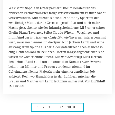
p
r
Was ist mit Sophie de Greer passiert? Die im Beraterstab des
i
britischen Premierminister tätige Wissenschaftlerin ist über Nacht
l
verschwunden. Nun suchen sie sie alle: Anthony Sparrow, der
2
zwielichtige Mann, der de Greer eingestellt hat und nach mehr
0
2
Macht giert, ebenso wie der Inlandsgeheimdienst MI 5 unter seiner
6
Chefin Diana Taverner. Selbst Claude Whelan, Vorgänger und
Intimfeind der intriganten »
Lady Di
«, wie Taverner intern genannt
wird, muss noch einmal in die Spur. Nur Jackson Lamb und seine
ausrangierten Spione aus der Aldersgate Street haben es nicht so
eilig. Denn obwohl sie bei ihren Oberen längst abgeschrieben sind,
wissen sie wieder einmal mehr. Mit
Bad Actors
legt Mick Herron
den achten Band rund um die unter dem Namen »
Slow Horses
«
bekannten Männer und Frauen vor, denen niemand im
Geheimdienst Seiner Majestät mehr einen ordentlichen Job
anbietet. Doch wo Skandalöses in der Luft liegt, mischen die
Frauen und Männer um Lamb trotzdem immer mit. Von
DIETMAR
JACOBSEN
1
2
3
…
26
WEITER