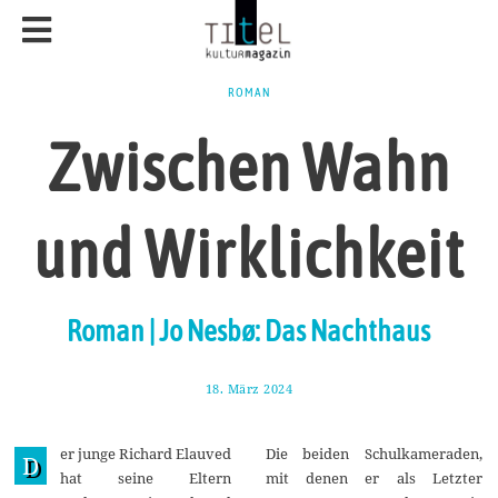
ROMAN
Zwischen Wahn
und Wirklichkeit
Roman | Jo Nesbø: Das Nachthaus
18. März 2024
2
8
.
M
er junge Richard Elauved
Die beiden Schulkameraden,
ä
D
r
hat seine Eltern
mit denen er als Letzter
z