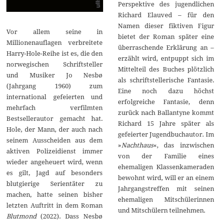
Perspektive des jugendlichen
Richard Elauved – für den
Namen dieser fiktiven Figur
Vor allem seine in
bietet der Roman später eine
Millionenauflagen verbreitete
überraschende Erklärung an –
Harry-Hole-Reihe ist es, die den
erzählt wird, entpuppt sich im
norwegischen Schriftsteller
Mittelteil des Buches plötzlich
und Musiker Jo Nesbø
als schriftstellerische Fantasie.
(Jahrgang 1960) zum
Eine noch dazu höchst
international gefeierten und
erfolgreiche Fantasie, denn
mehrfach verfilmten
zurück nach Ballantyne kommt
Bestsellerautor gemacht hat.
Richard 15 Jahre später als
Hole, der Mann, der auch nach
gefeierter Jugendbuchautor. Im
seinem Ausscheiden aus dem
»
Nachthaus
«, das inzwischen
aktiven Polizeidienst immer
von der Familie eines
wieder angeheuert wird, wenn
ehemaligen Klassenkameraden
es gilt, Jagd auf besonders
bewohnt wird, will er an einem
blutgierige Serientäter zu
Jahrgangstreffen mit seinen
machen, hatte seinen bisher
ehemaligen Mitschülerinnen
letzten Auftritt in dem Roman
und Mitschülern teilnehmen.
Blutmond
(2022). Dass Nesbø