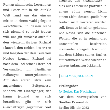
kreisten, das »
Nachthaus
« –
Roman nimmt seine Leserinnen
dies alles erscheint plötzlich in
und Leser mit in die dunkle
einem völlig neuem Licht,
Welt rund um das einsam
einem Licht, dessen Quelle hier
mitten in einem Wald gelegene
freilich nicht verraten werden
»
Nachthaus
«, in dessen Nähe
soll. Denn es ist schon gekonnt,
sich niemand so recht trauen
wie Nesbø sich die einzelnen
will. Das gilt zunächst auch für
Welten, die er in seinen drei
den vierzehnjährigen Richard
Romanteilen beschreibt,
Elauved, den Helden des ersten
ineinander spiegeln lässt und
und längsten der drei Teile von
mit dem Schluss seines Buches
Nesbøs Roman. Richard ist
auf raffinierte Weise wieder an
nach dem Tod seiner Eltern bei
dessen Anfang zurückkehrt.
Verwandten im ländlichen
Ballantyne untergekommen.
|
DIETMAR JACOBSEN
Auf den ersten Blick kein
angenehmer Zeitgenosse,
Titelangaben
sondern ein Einzelgänger, der
Jo Nesbø: Das Nachthaus
kaum jemand an sich
Aus dem Norwegischen von
heranlässt, gibt er sich
Günther Frauenlob
Gleichaltrigen gegenüber cool
Berlin: Ullstein 2023