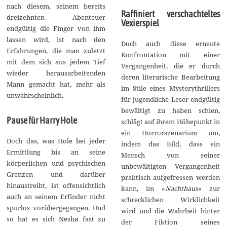
nach diesem, seinem bereits
Raffiniert verschachteltes
dreizehnten Abenteuer
Vexierspiel
endgültig die Finger von ihm
lassen wird, ist nach den
Doch auch diese erneute
Erfahrungen, die man zuletzt
Konfrontation mit einer
mit dem sich aus jedem Tief
Vergangenheit, die er durch
wieder herausarbeitenden
deren literarische Bearbeitung
Mann gemacht hat, mehr als
im Stile eines Mysterythrillers
unwahrscheinlich.
für jugendliche Leser endgültig
bewältigt zu haben schien,
Pause für Harry Hole
schlägt auf ihrem Höhepunkt in
ein Horrorszenarium um,
Doch das, was Hole bei jeder
indem das Bild, dass ein
Ermittlung bis an seine
Mensch von seiner
körperlichen und psychischen
unbewältigten Vergangenheit
Grenzen und darüber
praktisch aufgefressen werden
hinaustreibt, ist offensichtlich
kann, im »
Nachthaus
« zur
auch an seinem Erfinder nicht
schrecklichen Wirklichkeit
spurlos vorübergegangen. Und
wird und die Wahrheit hinter
so hat es sich Nesbø fast zu
der Fiktion seines