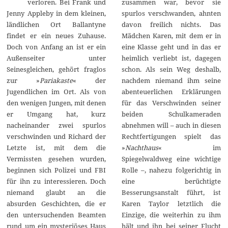
verloren. Bei Frank und
zusammen war, bevor sie
2
0
Jenny Appleby in dem kleinen,
spurlos verschwanden, ahnten
2
ländlichen Ort Ballantyne
davon freilich nichts. Das
4
findet er ein neues Zuhause.
Mädchen Karen, mit dem er in
Doch von Anfang an ist er ein
eine Klasse geht und in das er
Außenseiter unter
heimlich verliebt ist, dagegen
Seinesgleichen, gehört fraglos
schon. Als sein Weg deshalb,
zur »
Pariakaste
« der
nachdem niemand ihm seine
Jugendlichen im Ort. Als von
abenteuerlichen Erklärungen
den wenigen Jungen, mit denen
für das Verschwinden seiner
er Umgang hat, kurz
beiden Schulkameraden
nacheinander zwei spurlos
abnehmen will – auch in diesen
verschwinden und Richard der
Rechtfertigungen spielt das
Letzte ist, mit dem die
»
Nachthaus
« im
Vermissten gesehen wurden,
Spiegelwaldweg eine wichtige
beginnen sich Polizei und FBI
Rolle –, nahezu folgerichtig in
für ihn zu interessieren. Doch
eine berüchtigte
niemand glaubt an die
Besserungsanstalt führt, ist
absurden Geschichten, die er
Karen Taylor letztlich die
den untersuchenden Beamten
Einzige, die weiterhin zu ihm
rund um ein mysteriöses Haus
hält und ihn bei seiner Flucht