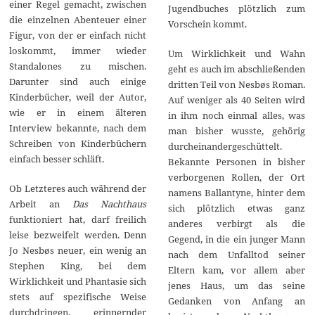
einer Regel gemacht, zwischen
Jugendbuches plötzlich zum
die einzelnen Abenteuer einer
Vorschein kommt.
Figur, von der er einfach nicht
loskommt, immer wieder
Um Wirklichkeit und Wahn
Standalones zu mischen.
geht es auch im abschließenden
Darunter sind auch einige
dritten Teil von Nesbøs Roman.
Kinderbücher, weil der Autor,
Auf weniger als 40 Seiten wird
wie er in einem älteren
in ihm noch einmal alles, was
Interview bekannte, nach dem
man bisher wusste, gehörig
Schreiben von Kinderbüchern
durcheinandergeschüttelt.
einfach besser schläft.
Bekannte Personen in bisher
verborgenen Rollen, der Ort
Ob Letzteres auch während der
namens Ballantyne, hinter dem
Arbeit an
Das Nachthaus
sich plötzlich etwas ganz
funktioniert hat, darf freilich
anderes verbirgt als die
leise bezweifelt werden. Denn
Gegend, in die ein junger Mann
Jo Nesbøs neuer, ein wenig an
nach dem Unfalltod seiner
Stephen King, bei dem
Eltern kam, vor allem aber
Wirklichkeit und Phantasie sich
jenes Haus, um das seine
stets auf spezifische Weise
Gedanken von Anfang an
durchdringen, erinnernder