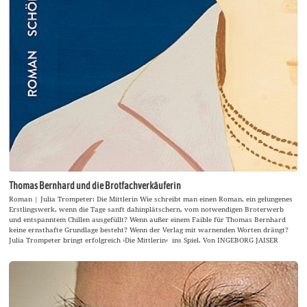
Thomas Bernhard und die Brotfachverkäuferin
Roman | Julia Trompeter: Die Mittlerin Wie schreibt man einen Roman, ein gelungenes
Erstlingswerk, wenn die Tage sanft dahinplätschern, vom notwendigen Broterwerb
und entspanntem Chillen ausgefüllt? Wenn außer einem Faible für Thomas Bernhard
keine ernsthafte Grundlage besteht? Wenn der Verlag mit warnenden Worten drängt?
Julia Trompeter bringt erfolgreich ›Die Mittlerin‹ ins Spiel. Von INGEBORG JAISER