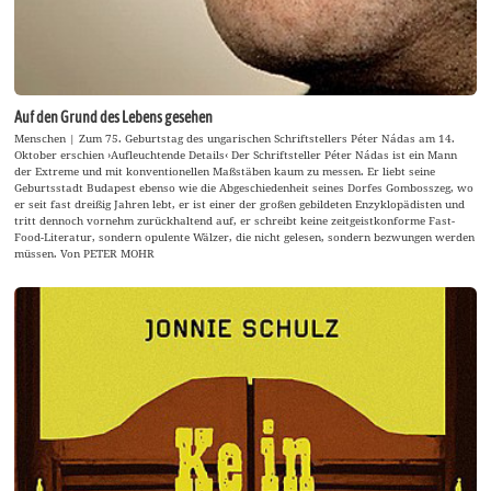
Auf den Grund des Lebens gesehen
Menschen | Zum 75. Geburtstag des ungarischen Schriftstellers Péter Nádas am 14.
Oktober erschien ›Aufleuchtende Details‹ Der Schriftsteller Péter Nádas ist ein Mann
der Extreme und mit konventionellen Maßstäben kaum zu messen. Er liebt seine
Geburtsstadt Budapest ebenso wie die Abgeschiedenheit seines Dorfes Gombosszeg, wo
er seit fast dreißig Jahren lebt, er ist einer der großen gebildeten Enzyklopädisten und
tritt dennoch vornehm zurückhaltend auf, er schreibt keine zeitgeistkonforme Fast-
Food-Literatur, sondern opulente Wälzer, die nicht gelesen, sondern bezwungen werden
müssen. Von PETER MOHR