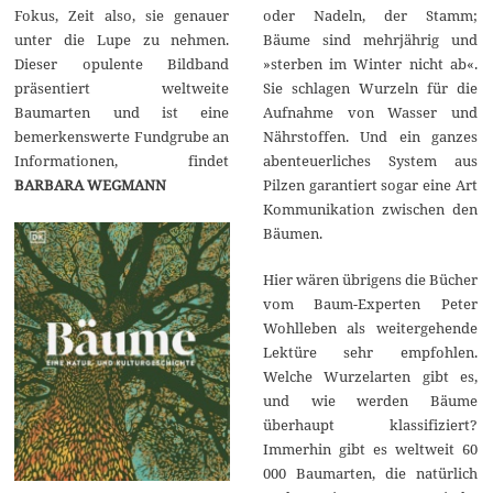
2
Fokus, Zeit also, sie genauer
oder Nadeln, der Stamm;
4
unter die Lupe zu nehmen.
Bäume sind mehrjährig und
Dieser opulente Bildband
»sterben im Winter nicht ab«.
präsentiert weltweite
Sie schlagen Wurzeln für die
Baumarten und ist eine
Aufnahme von Wasser und
bemerkenswerte Fundgrube an
Nährstoffen. Und ein ganzes
Informationen, findet
abenteuerliches System aus
BARBARA WEGMANN
Pilzen garantiert sogar eine Art
Kommunikation zwischen den
Bäumen.
Hier wären übrigens die Bücher
vom Baum-Experten Peter
Wohlleben als weitergehende
Lektüre sehr empfohlen.
Welche Wurzelarten gibt es,
und wie werden Bäume
überhaupt klassifiziert?
Immerhin gibt es weltweit 60
000 Baumarten, die natürlich