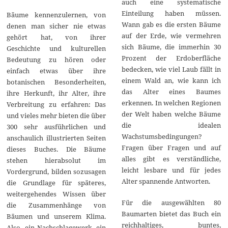
auch eine systematische
Einteilung haben müssen.
Bäume kennenzulernen, von
Wann gab es die ersten Bäume
denen man sicher nie etwas
auf der Erde, wie vermehren
gehört hat, von ihrer
sich Bäume, die immerhin 30
Geschichte und kulturellen
Prozent der Erdoberfläche
Bedeutung zu hören oder
bedecken, wie viel Laub fällt in
einfach etwas über ihre
einem Wald an, wie kann ich
botanischen Besonderheiten,
das Alter eines Baumes
ihre Herkunft, ihr Alter, ihre
erkennen. In welchen Regionen
Verbreitung zu erfahren: Das
der Welt haben welche Bäume
und vieles mehr bieten die über
die idealen
300 sehr ausführlichen und
Wachstumsbedingungen?
anschaulich illustrierten Seiten
Fragen über Fragen und auf
dieses Buches. Die Bäume
alles gibt es verständliche,
stehen hierabsolut im
leicht lesbare und für jedes
Vordergrund, bilden sozusagen
Alter spannende Antworten.
die Grundlage für späteres,
weitergehendes Wissen über
Für die ausgewählten 80
die Zusammenhänge von
Baumarten bietet das Buch ein
Bäumen und unserem Klima.
reichhaltiges, buntes,
Also, ein Nachschlagewerk, ein