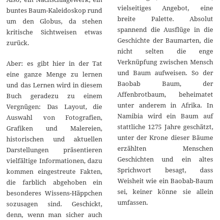
vielseitiges Angebot, eine
buntes Baum-Kaleidoskop rund
breite Palette. Absolut
um den Globus, da stehen
spannend die Ausflüge in die
kritische Sichtweisen etwas
Geschichte der Baumarten, die
zurück.
nicht selten die enge
Verknüpfung zwischen Mensch
Aber: es gibt hier in der Tat
und Baum aufweisen. So der
eine ganze Menge zu lernen
Baobab Baum, der
und das Lernen wird in diesem
Affenbrotbaum, beheimatet
Buch geradezu zu einem
unter anderem in Afrika. In
Vergnügen: Das Layout, die
Namibia wird ein Baum auf
Auswahl von Fotografien,
stattliche 1275 Jahre geschätzt,
Grafiken und Malereien,
unter der Krone dieser Bäume
historischen und aktuellen
erzählten Menschen
Darstellungen präsentieren
Geschichten und ein altes
vielfältige Informationen, dazu
Sprichwort besagt, dass
kommen eingestreute Fakten,
Weisheit wie ein Baobab-Baum
die farblich abgehoben ein
sei, keiner könne sie allein
besonderes Wissens-Häppchen
umfassen.
sozusagen sind. Geschickt,
denn, wenn man sicher auch