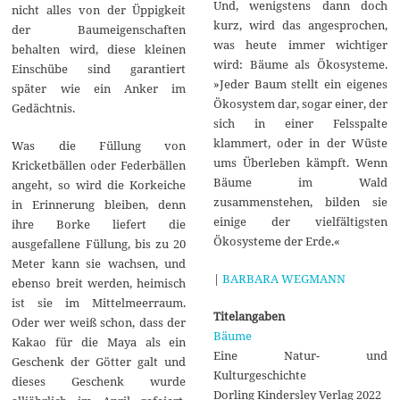
Und, wenigstens dann doch
nicht alles von der Üppigkeit
kurz, wird das angesprochen,
der Baumeigenschaften
was heute immer wichtiger
behalten wird, diese kleinen
wird: Bäume als Ökosysteme.
Einschübe sind garantiert
»Jeder Baum stellt ein eigenes
später wie ein Anker im
Ökosystem dar, sogar einer, der
Gedächtnis.
sich in einer Felsspalte
klammert, oder in der Wüste
Was die Füllung von
ums Überleben kämpft. Wenn
Kricketbällen oder Federbällen
Bäume im Wald
angeht, so wird die Korkeiche
zusammenstehen, bilden sie
in Erinnerung bleiben, denn
einige der vielfältigsten
ihre Borke liefert die
Ökosysteme der Erde.«
ausgefallene Füllung, bis zu 20
Meter kann sie wachsen, und
|
BARBARA WEGMANN
ebenso breit werden, heimisch
ist sie im Mittelmeerraum.
Titelangaben
Oder wer weiß schon, dass der
Bäume
Kakao für die Maya als ein
Eine Natur- und
Geschenk der Götter galt und
Kulturgeschichte
dieses Geschenk wurde
Dorling Kindersley Verlag 2022