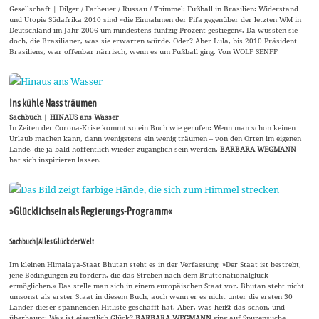
Gesellschaft | Dilger / Fatheuer / Russau / Thimmel: Fußball in Brasilien: Widerstand
und Utopie Südafrika 2010 sind »die Einnahmen der Fifa gegenüber der letzten WM in
Deutschland im Jahr 2006 um mindestens fünfzig Prozent gestiegen«. Da wussten sie
doch, die Brasilianer, was sie erwarten würde. Oder? Aber Lula, bis 2010 Präsident
Brasiliens, war offenbar närrisch, wenn es um Fußball ging. Von WOLF SENFF
Ins kühle Nass träumen
Sachbuch | HINAUS ans Wasser
In Zeiten der Corona-Krise kommt so ein Buch wie gerufen: Wenn man schon keinen
Urlaub machen kann, dann wenigstens ein wenig träumen – von den Orten im eigenen
Lande, die ja bald hoffentlich wieder zugänglich sein werden.
BARBARA WEGMANN
hat sich inspirieren lassen.
»Glücklichsein als Regierungs-Programm«
Sachbuch | Alles Glück der Welt
Im kleinen Himalaya-Staat Bhutan steht es in der Verfassung: »Der Staat ist bestrebt,
jene Bedingungen zu fördern, die das Streben nach dem Bruttonationalglück
ermöglichen.« Das stelle man sich in einem europäischen Staat vor. Bhutan steht nicht
umsonst als erster Staat in diesem Buch, auch wenn er es nicht unter die ersten 30
Länder dieser spannenden Hitliste geschafft hat. Aber, was heißt das schon, und
überhaupt: Was ist eigentlich Glück?
BARBARA WEGMANN
ging auf Spurensuche.