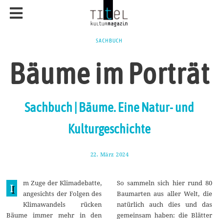
SACHBUCH
Bäume im Porträt
Sachbuch | Bäume. Eine Natur- und
Kulturgeschichte
22. März 2024
2
8
.
M
m Zuge der Klimadebatte,
So sammeln sich hier rund 80
ä
I
r
angesichts der Folgen des
Baumarten aus aller Welt, die
z
Klimawandels rücken
natürlich auch dies und das
2
0
Bäume immer mehr in den
gemeinsam haben: die Blätter