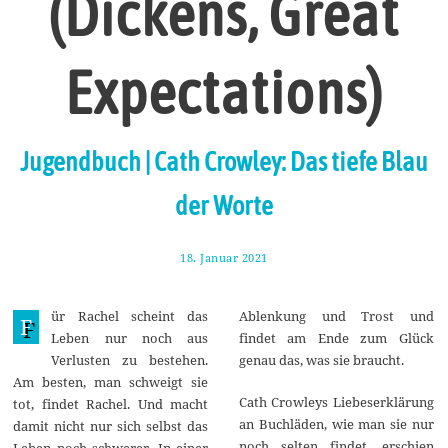
(Dickens, Great
Expectations)
Jugendbuch | Cath Crowley: Das tiefe Blau
der Worte
18. Januar 2021
2
4
.
J
ür Rachel scheint das
Ablenkung und Trost und
a
F
n
Leben nur noch aus
findet am Ende zum Glück
u
Verlusten zu bestehen.
genau das, was sie braucht.
a
r
Am besten, man schweigt sie
2
Cath Crowleys Liebeserklärung
tot, findet Rachel. Und macht
0
an Buchläden, wie man sie nur
2
damit nicht nur sich selbst das
1
noch selten findet, erschien
Leben noch schwerer. In einer