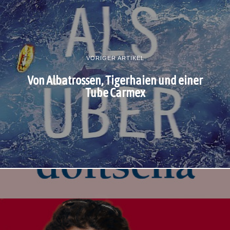
VORIGER ARTIKEL
Von Albatrossen, Tigerhaien und einer
Tube Carmex