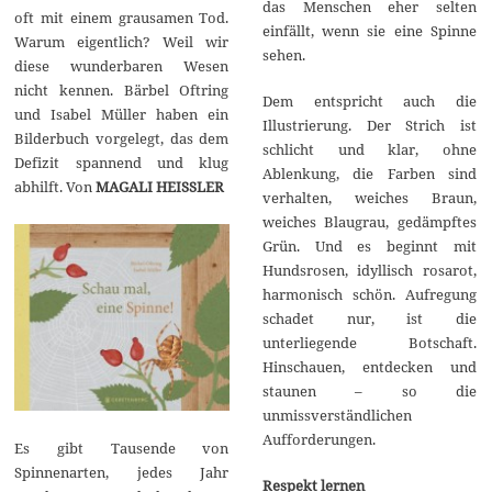
das Menschen eher selten
oft mit einem grausamen Tod.
einfällt, wenn sie eine Spinne
Warum eigentlich? Weil wir
sehen.
diese wunderbaren Wesen
nicht kennen. Bärbel Oftring
Dem entspricht auch die
und Isabel Müller haben ein
Illustrierung. Der Strich ist
Bilderbuch vorgelegt, das dem
schlicht und klar, ohne
Defizit spannend und klug
Ablenkung, die Farben sind
abhilft. Von
MAGALI HEISSLER
verhalten, weiches Braun,
weiches Blaugrau, gedämpftes
Grün. Und es beginnt mit
Hundsrosen, idyllisch rosarot,
harmonisch schön. Aufregung
schadet nur, ist die
unterliegende Botschaft.
Hinschauen, entdecken und
staunen – so die
unmissverständlichen
Aufforderungen.
Es gibt Tausende von
Spinnenarten, jedes Jahr
Respekt lernen