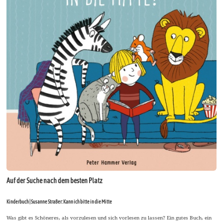
Auf der Suche nach dem besten Platz
Kinderbuch | Susanne Straßer: Kann ich bitte in die Mitte
Was gibt es Schöneres, als vorzulesen und sich vorlesen zu lassen? Ein gutes Buch, ein