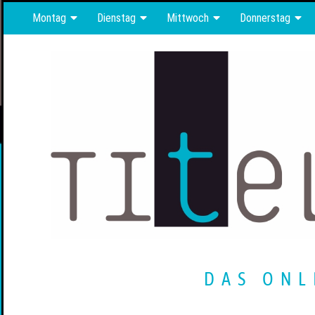
Montag
Dienstag
Mittwoch
Donnerstag
DAS ONL