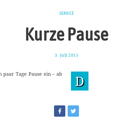
SERVICE
Kurze Pause
3. Juli 2015
2
1
.
A
n paar Tage Pause ein – ab
D
u
g
u
s
t
2
0
2
2