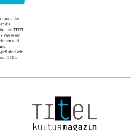
reunde des
er die
tion des TITEL
e Pause ein.
rinnen und
und
pril sind wir
uer TITEL-