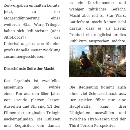
es ein Durcheinander und
Zeitvorgaben einhalten konnte.
weniger taktisches Gefecht.
Jetzt, zu der
Macht aber nichts. ›Star Wars:
Morgendämmerung einer
Battlefront‹ macht keinen Hehl
weiteren ›Star Wars‹-Trilogie,
daraus, dass es als Lizenz
haben sich Jedi-Meister (oder
Produkt ein möglichst breites
Sith-Lords?) der
Publikum ansprechen
möchte.
Unterhaltungsbranche für eine
professionelle Neuentwicklung
zusammengeschlossen.
Die schönste Seite der Macht
Das Ergebnis ist zweifellos
Die Bedienung kommt auch
ansehnlich und würde
ohne viel Schnickschnack aus.
einen Fan aus den 80er Jahre
Der Spieler führt nur eine
vor Freude platzen lassen.
Hauptwaffe, kann drei
Aussehen und Stil sind 1:1 den
Fähigkeiten auswählen und
Filmen der originalen Trilogie
zwischen First-Person und der
nachempfunden. Die Kulissen
Third-Person-Perspektive
und Requisiten von damals