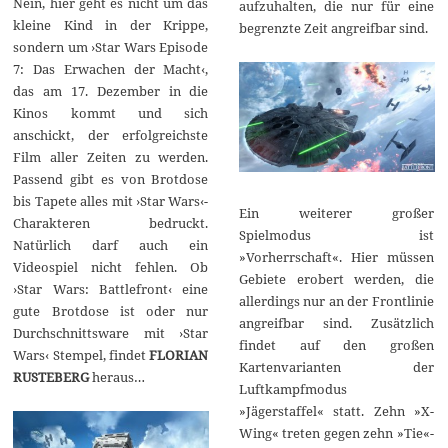
Nein, hier geht es nicht um das
aufzuhalten, die nur für eine
kleine Kind in der Krippe,
begrenzte Zeit angreifbar sind.
sondern um ›Star Wars Episode
7: Das Erwachen der Macht‹,
das am 17. Dezember in die
Kinos kommt und sich
anschickt, der erfolgreichste
Film aller Zeiten zu werden.
Passend gibt es von Brotdose
bis Tapete alles mit ›Star Wars‹-
Ein weiterer großer
Charakteren bedruckt.
Spielmodus ist
Natürlich darf auch ein
»Vorherrschaft«. Hier müssen
Videospiel nicht fehlen. Ob
Gebiete erobert werden, die
›Star Wars: Battlefront‹ eine
allerdings nur an der Frontlinie
gute Brotdose ist oder nur
angreifbar sind. Zusätzlich
Durchschnittsware mit ›Star
findet auf den großen
Wars‹ Stempel, findet
FLORIAN
Kartenvarianten der
RUSTEBERG
heraus…
Luftkampfmodus
»Jägerstaffel« statt. Zehn »X-
Wing« treten gegen zehn »Tie«-