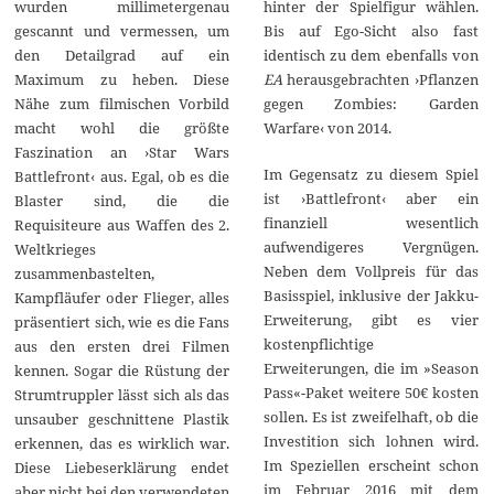
hinter der Spielfigur wählen.
wurden millimetergenau
Bis auf Ego-Sicht also fast
gescannt und vermessen, um
identisch zu dem ebenfalls von
den Detailgrad auf ein
EA
herausgebrachten ›Pflanzen
Maximum zu heben. Diese
gegen Zombies: Garden
Nähe zum filmischen Vorbild
Warfare‹ von 2014.
macht wohl die größte
Faszination an ›Star Wars
Im Gegensatz zu diesem Spiel
Battlefront‹ aus. Egal, ob es die
ist ›Battlefront‹ aber ein
Blaster sind, die die
finanziell wesentlich
Requisiteure aus Waffen des 2.
aufwendigeres Vergnügen.
Weltkrieges
Neben dem Vollpreis für das
zusammenbastelten,
Basisspiel, inklusive der Jakku-
Kampfläufer oder Flieger, alles
Erweiterung, gibt es vier
präsentiert sich, wie es die Fans
kostenpflichtige
aus den ersten drei Filmen
Erweiterungen, die im »Season
kennen. Sogar die Rüstung der
Pass«-Paket weitere 50€ kosten
Strumtruppler lässt sich als das
sollen. Es ist zweifelhaft, ob die
unsauber geschnittene Plastik
Investition sich lohnen wird.
erkennen, das es wirklich war.
Im Speziellen erscheint schon
Diese Liebeserklärung endet
im Februar 2016 mit dem
aber nicht bei den verwendeten