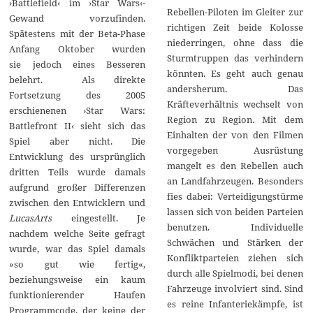
›Battlefield‹ im ›Star Wars‹-
Rebellen-Piloten im Gleiter zur
Gewand vorzufinden.
richtigen Zeit beide Kolosse
Spätestens mit der Beta-Phase
niederringen, ohne dass die
Anfang Oktober wurden
Sturmtruppen das verhindern
sie jedoch eines Besseren
könnten. Es geht auch genau
belehrt. Als direkte
andersherum. Das
Fortsetzung des 2005
Kräfteverhältnis wechselt von
erschienenen ›Star Wars:
Region zu Region. Mit dem
Battlefront II‹ sieht sich das
Einhalten der von den Filmen
Spiel aber nicht. Die
vorgegeben Ausrüstung
Entwicklung des ursprünglich
mangelt es den Rebellen auch
dritten Teils wurde damals
an Landfahrzeugen. Besonders
aufgrund großer Differenzen
fies dabei: Verteidigungstürme
zwischen den Entwicklern und
lassen sich von beiden Parteien
LucasArts
eingestellt. Je
benutzen. Individuelle
nachdem welche Seite gefragt
Schwächen und Stärken der
wurde, war das Spiel damals
Konfliktparteien ziehen sich
»so gut wie fertig«,
durch alle Spielmodi, bei denen
beziehungsweise ein kaum
Fahrzeuge involviert sind. Sind
funktionierender Haufen
es reine Infanteriekämpfe, ist
Programmcode, der keine der