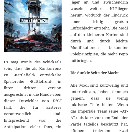
Jäger an und zwischendrin
wuseln weitere KI-Flieger
herum, wodurch der Eindruck
einer richtig großen
Luftschlacht entsteht. Die Modi
auf den kleineren Karten sind
durch und durch leichte
Modifikationen bekannter
Spielprinzipien, die mehr Pepp
mitbringen.
Es mag Ironie des Schicksals
sein, dass die als Konkurrenz
Die dunkle Seite der Macht
zu ›Battlefield‹ entwickelte
Spielereihe ›Battlefront‹ in
Alle Modi sind kurzweilig und
ihrer dritten Version
unterhaltsam, haben dennoch
ausgerechnet in die Hände eben
gemein, dass sie wenig
dieser Entwickler von
DICE
taktische Tiefe bieten. Wenn
fällt, die für Ersteres
das imperiale Team seine »AT-
verantwortlich sind.
AT« bis kurz vor dem Ende der
Entsprechend war die
Partie tadellos beschützt hat,
Antizipation vieler Fans, ein
können trotzdem zwei