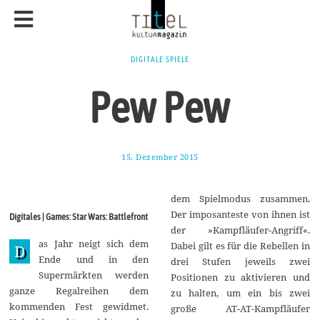
DIGITALE SPIELE
Pew Pew
15. Dezember 2015
3
.
F
e
dem Spielmodus zusammen.
b
r
Der imposanteste von ihnen ist
Digitales | Games: Star Wars: Battlefront
u
der »Kampfläufer-Angriff«.
a
as Jahr neigt sich dem
r
Dabei gilt es für die Rebellen in
D
2
Ende und in den
drei Stufen jeweils zwei
0
Supermärkten werden
1
Positionen zu aktivieren und
6
ganze Regalreihen dem
zu halten, um ein bis zwei
kommenden Fest gewidmet.
große AT-AT-Kampfläufer