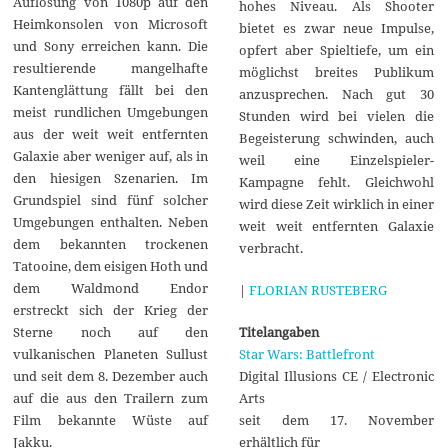
Auflösung von 1080p auf den
hohes Niveau. Als Shooter
Heimkonsolen von Microsoft
bietet es zwar neue Impulse,
und Sony erreichen kann. Die
opfert aber Spieltiefe, um ein
resultierende mangelhafte
möglichst breites Publikum
Kantenglättung fällt bei den
anzusprechen. Nach gut 30
meist rundlichen Umgebungen
Stunden wird bei vielen die
aus der weit weit entfernten
Begeisterung schwinden, auch
Galaxie aber weniger auf, als in
weil eine Einzelspieler-
den hiesigen Szenarien. Im
Kampagne fehlt. Gleichwohl
Grundspiel sind fünf solcher
wird diese Zeit wirklich in einer
Umgebungen enthalten. Neben
weit weit entfernten Galaxie
dem bekannten trockenen
verbracht.
Tatooine, dem eisigen Hoth und
dem Waldmond Endor
|
FLORIAN RUSTEBERG
erstreckt sich der Krieg der
Sterne noch auf den
Titelangaben
vulkanischen Planeten Sullust
Star Wars: Battlefront
und seit dem 8. Dezember auch
Digital Illusions CE / Electronic
auf die aus den Trailern zum
Arts
Film bekannte Wüste auf
seit dem 17. November
Jakku.
erhältlich für