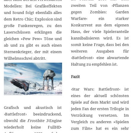
zweiten Teil von ›Pflanzen
Modellen: Bei Grafikeffekten
gegen Zombies: Garden
und Sound folgt ebenfalls alles
Warfare‹ ein starker
dem Retro Chic; Explosion sind
Konkurrent aus dem eigenen
große Funkenregen, zu den
Haus, der viele Spieleranteile
Laserschüssen erklingen die
kannibalisieren wird. Es ist
gleichen »Pew Pew« Töne und
somit keine Frage, dass bei den
ab und zu gibt es auch einen
weiteren Ausgaben für
Sternenkrieger, der mit einem
›Battlefront‹ eine abwartende
Wilhelmsschrei abtritt.
Haltung zu empfehlen ist.
Fazit
›Star Wars: Battlefront‹ ist
eines der aktuell schönsten
Spiele auf dem Markt und wird
Grafisch und akustisch ist
jeden Fan der ersten Trilogie in
›Battlefront‹ beeindruckend,
Verzückung versetzen. Im
obwohl die
Frostbite 3
-Engine
Vergleich zu anderen »Spielen
wiederholt keine FullHD-
zum Film« hat es ein sehr