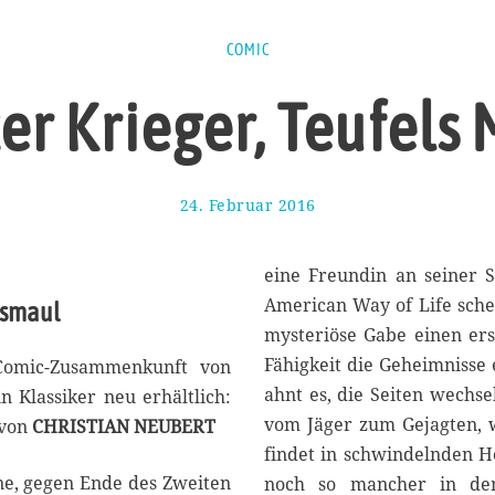
COMIC
er Krieger, Teufels
24. Februar 2016
2
3
.
F
eine Freundin an seiner S
e
American Way of Life schei
lsmaul
b
mysteriöse Gabe einen ers
r
u
Fähigkeit die Geheimnisse 
 Comic-Zusammenkunft von
a
ahnt es, die Seiten wechs
 Klassiker neu erhältlich:
r
vom Jäger zum Gejagten, 
 von
CHRISTIAN NEUBERT
2
0
findet in schwindelnden Hö
1
ne, gegen Ende des Zweiten
noch so mancher in dem
6