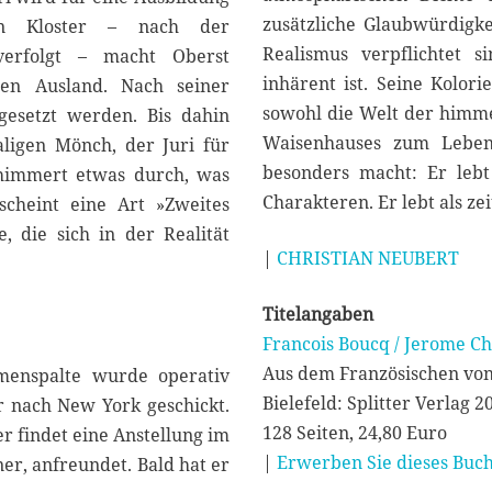
zusätzliche Glaubwürdigk
en Kloster – nach der
Realismus verpflichtet 
verfolgt – macht Oberst
inhärent ist. Seine Kolori
hen Ausland. Nach seiner
sowohl die Welt der himme
ngesetzt werden. Bis dahin
Waisenhauses zum Leben.
ligen Mönch, der Juri für
besonders macht: Er lebt
chimmert etwas durch, was
Charakteren. Er lebt als z
 scheint eine Art »Zweites
, die sich in der Realität
|
CHRISTIAN NEUBERT
Titelangaben
Francois Boucq / Jerome C
Aus dem Französischen vo
umenspalte wurde operativ
Bielefeld: Splitter Verlag 2
 nach New York geschickt.
128 Seiten, 24,80 Euro
er findet eine Anstellung im
|
Erwerben Sie dieses Buch
er, anfreundet. Bald hat er