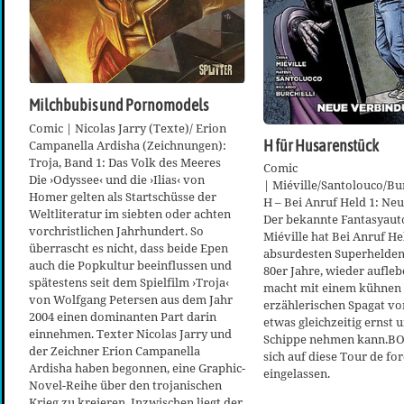
Milchbubis und Pornomodels
Comic | Nicolas Jarry (Texte)/ Erion
Campanella Ardisha (Zeichnungen):
H für Husarenstück
Troja, Band 1: Das Volk des Meeres
Comic
Die ›Odyssee‹ und die ›Ilias‹ von
| Miéville/Santolouco/Burc
Homer gelten als Startschüsse der
H – Bei Anruf Held 1: Ne
Weltliteratur im siebten oder achten
Der bekannte Fantasyaut
vorchristlichen Jahrhundert. So
Miéville hat Bei Anruf He
überrascht es nicht, dass beide Epen
absurdesten Superhelden
auch die Popkultur beeinflussen und
80er Jahre, wieder aufleb
spätestens seit dem Spielfilm ›Troja‹
macht mit einem kühnen
von Wolfgang Petersen aus dem Jahr
erzählerischen Spagat vo
2004 einen dominanten Part darin
etwas gleichzeitig ernst u
einnehmen. Texter Nicolas Jarry und
Schippe nehmen kann.BO
der Zeichner Erion Campanella
sich auf diese Tour de for
Ardisha haben begonnen, eine Graphic-
eingelassen.
Novel-Reihe über den trojanischen
Krieg zu kreieren. Inzwischen liegt der