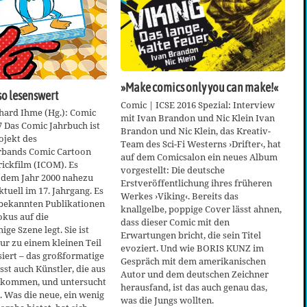
»Make comics only you can make!«
so lesenswert
Comic | ICSE 2016 Spezial: Interview
hard Ihme (Hg.): Comic
mit Ivan Brandon und Nic Klein Ivan
 Das Comic Jahrbuch ist
Brandon und Nic Klein, das Kreativ-
ojekt des
Team des Sci-Fi Westerns ›Drifter‹, hat
rbands Comic Cartoon
auf dem Comicsalon ein neues Album
rickfilm (ICOM). Es
vorgestellt: Die deutsche
t dem Jahr 2000 nahezu
Erstveröffentlichung ihres früheren
ktuell im 17. Jahrgang. Es
Werkes ›Viking‹. Bereits das
 bekannten Publikationen
knallgelbe, poppige Cover lässt ahnen,
okus auf die
dass dieser Comic mit den
ge Szene legt. Sie ist
Erwartungen bricht, die sein Titel
ur zu einem kleinen Teil
evoziert. Und wie BORIS KUNZ im
siert – das großformatige
Gespräch mit dem amerikanischen
sst auch Künstler, die aus
Autor und dem deutschen Zeichner
 kommen, und untersucht
herausfand, ist das auch genau das,
n. Was die neue, ein wenig
was die Jungs wollten.