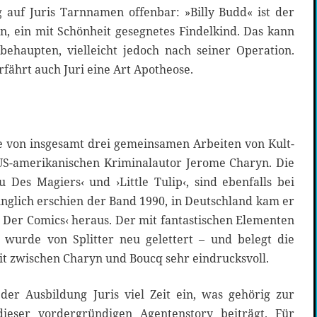
auf Juris Tarnnamen offenbar: »Billy Budd« ist der
n, ein mit Schönheit gesegnetes Findelkind. Das kann
ehaupten, vielleicht jedoch nach seiner Operation.
rfährt auch Juri eine Art Apotheose.
te von insgesamt drei gemeinsamen Arbeiten von Kult-
S-amerikanischen Kriminalautor Jerome Charyn. Die
 Des Magiers‹ und ›Little Tulip‹, sind ebenfalls bei
rünglich erschien der Band 1990, in Deutschland kam er
t Der Comics‹ heraus. Der mit fantastischen Elementen
r wurde von Splitter neu gelettert – und belegt die
 zwischen Charyn und Boucq sehr eindrucksvoll.
er Ausbildung Juris viel Zeit ein, was gehörig zur
ieser vordergründigen Agentenstory beiträgt. Für