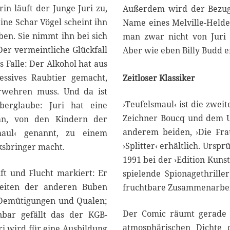
in läuft der Junge Juri zu,
Außerdem wird der Bezug 
ine Schar Vögel scheint ihn
Name eines Melville-Helde
ben. Sie nimmt ihn bei sich
man zwar nicht von Juri b
Der vermeintliche Glückfall
Aber wie eben Billy Budd e
s Falle: Der Alkohol hat aus
ssives Raubtier gemacht,
Zeitloser Klassiker
erwehren muss. Und da ist
›Teufelsmaul‹ ist die zwei
erglaube: Juri hat eine
Zeichner Boucq und dem U
hn, von den Kindern der
anderem beiden, ›Die Frau
smaul‹ genannt, zu einem
›Splitter‹ erhältlich. Ursp
ksbringer macht.
1991 bei der ›Edition Kuns
ft und Flucht markiert: Er
spielende Spionagethrille
eiten der anderen Buben
fruchtbare Zusammenarbeit
er Demütigungen und Qualen;
Der Comic räumt gerade d
bar gefällt das der KGB-
atmosphärischen Dichte d
uri wird für eine Ausbildung