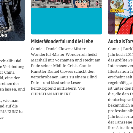
Mister Wonderful und die Liebe
Auch als Tor
Comic | Daniel Clowes: Mister
Comic | Burk
Wonderful ›Mister Wonderful‹ heißt
Jahrbuch 2017
Marshall mit Vornamen und steckt am
das größte Pr
hielli: Dial
Ende seiner Midlife-Crisis. Comic-
Interessenve
ue Verbindung
Künstler Daniel Clowes schickt den
Illustration T
or China
verschrobenen Kauz zu einem Blind
erscheint sei
ld, eine der
Date – und lässt seine Leser
regelmäßig, a
reihen der
herzklopfend mitfiebern. Von
ist unter den
en lassen, und
CHRISTIAN NEUBERT
die, die den F
deutschsprachi
r, wie man
bekanntlich n
nd auf die
professionali
RIS KUNZ hat
Jahrbuch erfa
ce
der Fanszene
ihre Situatio