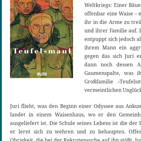
Weltkriegs: Einer Bäuer
offenbar eine Waise – e
ihr in die Arme zu trei
und ihrer Familie auf. 
entpuppt sich jedoch al
ihrem Mann ein aggre
gegen das sich Juri 
dann noch dessen Ab
Gaumenspalte, was i
Großfamilie ›Teufel
vermeintlichen Unglüc
Juri flieht, was den Beginn einer Odyssee aus Ankun
landet in einem Waisenhaus, wo er den Gemeinh
ausgeliefert ist. Die Schule seines Lebens ist die d
er lernt sich zu wehren und zu behaupten. Offen
Obrigkeit, die bei der Rekrutensuche auf ihn stößt. J