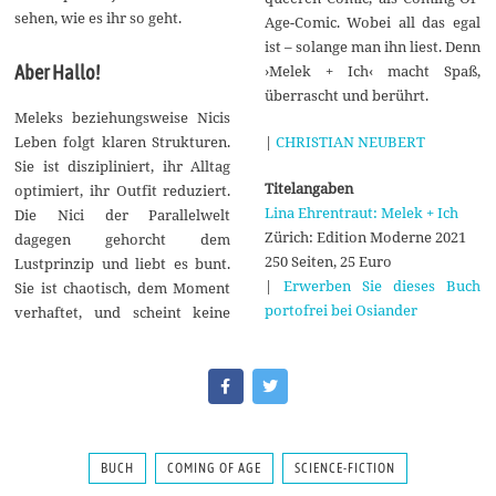
sehen, wie es ihr so geht.
Age-Comic. Wobei all das egal
ist – solange man ihn liest. Denn
›Melek + Ich‹ macht Spaß,
Aber Hallo!
überrascht und berührt.
Meleks beziehungsweise Nicis
|
CHRISTIAN NEUBERT
Leben folgt klaren Strukturen.
Sie ist diszipliniert, ihr Alltag
Titelangaben
optimiert, ihr Outfit reduziert.
Lina Ehrentraut: Melek + Ich
Die Nici der Parallelwelt
Zürich: Edition Moderne 2021
dagegen gehorcht dem
250 Seiten, 25 Euro
Lustprinzip und liebt es bunt.
|
Erwerben Sie dieses Buch
Sie ist chaotisch, dem Moment
portofrei bei Osiander
verhaftet, und scheint keine
BUCH
COMING OF AGE
SCIENCE-FICTION