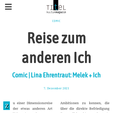
COMIC
Reise zum
anderen Ich
Comic | Lina Ehrentraut: Melek + Ich
7. Dezember 2021
1
5
.
D
u einer Dimensionsreise
Ambitionen zu kennen, die
e
Z
z
der etwas anderen Art
über die direkte Befriedigung
e