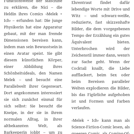
Funktionsweise der Maschine
Ehrentraut findet dafür
zu erklären, die Nici – die
lebendige Worte mit Drive und
Heldin ihres Comics ›Melek +
Witz – und schwarz-weiße,
Ich‹ – erfunden hat: Die junge
reduzierte, fast skizzenhafte
Physikerin hat eine Apparatur
Bilder, die dem vorgegebenen
gebaut, mit der man fremde
Tempo der Erzählung ein gutes
Dimensionen bereisen kann,
Äquivalent bieten.
indem man sein Bewusstsein in
Unterbrochen wird der
einen Avatar speist. Sie gibt
Zeichenstil immer dann, wenn’s
diesem künstlichen Körper,
zur Sache geht. Wenn der
einer Abbildung ihres
Cocktail knallt, die Liebe
Schönheitsideals, den Namen
aufflackert, beim Sex oder
Melek – und besucht eine
beim Bereisen paralleler
Parallelwelt ihrer Gegenwart.
Welten explodieren die Bilder,
Dort angekommen interessiert
bis das Figürliche aufgehoben
sie sich zunächst einmal für
ist und Formen und Farben
sich selbst: Sie besucht die
verlaufen.
Kneipe, in der sie in ihrem
normalen Alltag, in ihrer
›Melek + Ich‹ kann man als
altbekannten Welt, als
Science-Fiction-Comic lesen, als
Barkeeperin jobbt – um zu
queeren Comic, als Coming-Of-