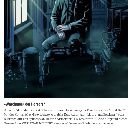
»Watchmen« des Horrors?
Comic | Alan Moore (Text) / Jacen Burrows (Zeichnungen): Providence Bd. 1 und Bd. 2
Mit der Comicreihe »Providence« wandeln Kult-Autor Alan Moore und Zeichner Jacen
Burrows auf den Spuren von Horror-Altmeister H.P. Lovecraft. Alleine aufgrund dieser
Namen folgt CHRISTIAN NEUBERT den verschlungenen Pfaden nur allzu gern.