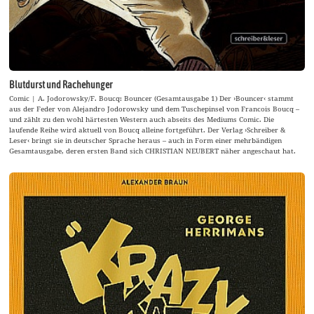
Blutdurst und Rachehunger
Comic | A. Jodorowsky/F. Boucq: Bouncer (Gesamtausgabe 1) Der ›Bouncer‹ stammt
aus der Feder von Alejandro Jodorowsky und dem Tuschepinsel von Francois Boucq –
und zählt zu den wohl härtesten Western auch abseits des Mediums Comic. Die
laufende Reihe wird aktuell von Boucq alleine fortgeführt. Der Verlag ›Schreiber &
Leser‹ bringt sie in deutscher Sprache heraus – auch in Form einer mehrbändigen
Gesamtausgabe, deren ersten Band sich CHRISTIAN NEUBERT näher angeschaut hat.