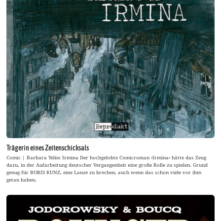
Trägerin eines Zeitenschicksals
Comic | Barbara Yelin: Irmina Der hochgelobte Comicroman ›Irmina‹ hätte das Zeug
dazu, in der Aufarbeitung deutscher Vergangenheit eine große Rolle zu spielen. Grund
genug für BORIS KUNZ, eine Lanze zu brechen, auch wenn das schon viele vor ihm
getan haben.