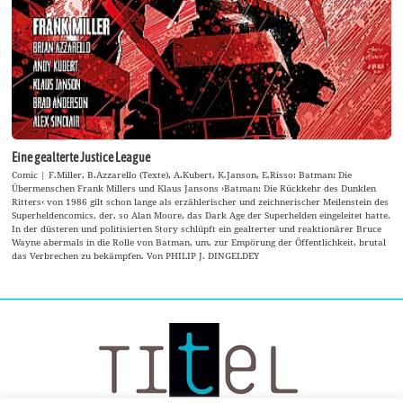
Eine gealterte Justice League
Comic | F.Miller, B.Azzarello (Texte), A.Kubert, K.Janson, E.Risso: Batman: Die
Übermenschen Frank Millers und Klaus Jansons ›Batman: Die Rückkehr des Dunklen
Ritters‹ von 1986 gilt schon lange als erzählerischer und zeichnerischer Meilenstein des
Superheldencomics, der, so Alan Moore, das Dark Age der Superhelden eingeleitet hatte.
In der düsteren und politisierten Story schlüpft ein gealterter und reaktionärer Bruce
Wayne abermals in die Rolle von Batman, um, zur Empörung der Öffentlichkeit, brutal
das Verbrechen zu bekämpfen. Von PHILIP J. DINGELDEY