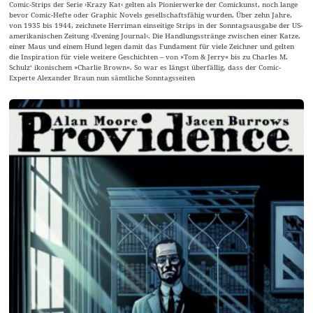
Comic-Strips der Serie ›Krazy Kat‹ gelten als Pionierwerke der Comickunst, noch lange
bevor Comic-Hefte oder Graphic Novels gesellschaftsfähig wurden. Über zehn Jahre,
von 1935 bis 1944, zeichnete Herriman einseitige Strips in der Sonntagsausgabe der US-
amerikanischen Zeitung ›Evening Journal‹. Die Handlungsstränge zwischen einer Katze,
einer Maus und einem Hund legen damit das Fundament für viele Zeichner und gelten
die Inspiration für viele weitere Geschichten – von »Tom & Jerry« bis zu Charles M.
Schulz‘ ikonischem »Charlie Brown«. So war es längst überfällig, dass der Comic-
Experte Alexander Braun nun sämtliche Sonntagsseiten