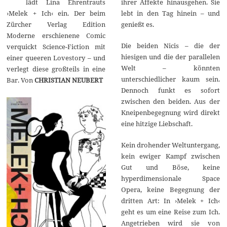
lädt Lina Ehrentrauts
ihrer Affekte hinausgehen. Sie
m
b
›Melek + Ich‹ ein. Der beim
lebt in den Tag hinein – und
e
Zürcher Verlag Edition
genießt es.
r
2
Moderne erschienene Comic
0
Die beiden Nicis – die der
verquickt Science-Fiction mit
2
hiesigen und die der parallelen
1
einer queeren Lovestory – und
Welt – könnten
verlegt diese großteils in eine
unterschiedlicher kaum sein.
Bar. Von
CHRISTIAN NEUBERT
Dennoch funkt es sofort
zwischen den beiden. Aus der
Kneipenbegegnung wird direkt
eine hitzige Liebschaft.
Kein drohender Weltuntergang,
kein ewiger Kampf zwischen
Gut und Böse, keine
hyperdimensionale Space
Opera, keine Begegnung der
dritten Art: In ›Melek + Ich‹
geht es um eine Reise zum Ich.
Angetrieben wird sie von