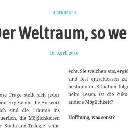
JUGENDBUCH
er Weltraum, so we
18. April 2016
1
7
.
A
echt. Sie weichen aus, erg
u
sind fest entschlossen zu
g
bestimmten Situation folg
u
s
beim Lesen. Ist die Zuku
se Frage stellt sich jeder
t
andere Möglichkeit?
jahren gewinnt die Antwort
2
eich sind die Träume ins
0
1
Hoffnung, was sonst?
erlich, die Möglichkeiten
7
 Stadtrand-Trilogie seine