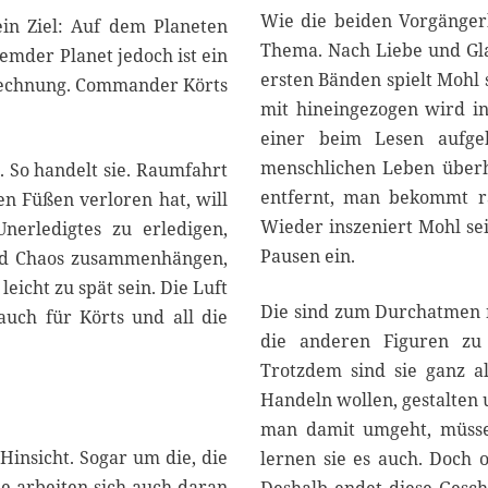
Wie die beiden Vorgängerb
ein Ziel: Auf dem Planeten
Thema. Nach Liebe und Gla
emder Planet jedoch ist ein
ersten Bänden spielt Mohl 
r Rechnung. Commander Körts
mit hineingezogen wird in
einer beim Lesen aufge
menschlichen Leben überha
. So handelt sie. Raumfahrt
entfernt, man bekommt ra
den Füßen verloren hat, will
Wieder inszeniert Mohl sei
Unerledigtes zu erledigen,
Pausen ein.
und Chaos zusammenhängen,
leicht zu spät sein. Die Luft
Die sind zum Durchatmen n
auch für Körts und all die
die anderen Figuren zu
Trotzdem sind sie ganz al
Handeln wollen, gestalten
man damit umgeht, müsse
 Hinsicht. Sogar um die, die
lernen sie es auch. Doch 
ie arbeiten sich auch daran