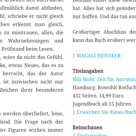
Deshalb endet diese Geschi
 allmählich damit abfinden,
hat. Alles hat sich geänd
l, schriebe er nicht gleich
nur hoffen. Und das tun auc
chen erkennt man gleich,
Großartiger Abschluss der
n zu misstrauen, allen, die
kann das Buch erobert wer
enen Wahrnehmungen und
m Prüfstand beim Lesen.
|
MAGALI HEISSLER
l, wäre da nicht das Gefühl,
ke, etwas Neues, das es zu
Titelangaben
 herrscht, das der Autor
Nils Mohl: Zeit für Astrona
, ist inzwischen nicht nur
Hamburg: Rowohlt Rotfuch
 Zeichen ihrer besonderen
432 Seiten. 14,99 Euro
Jugendbuch ab 15 Jahren
|
Erwerben Sie dieses Buch
ls werden überliefert, böse,
ißend. Die Frage nach der
Reinschauen
 der Figuren wirken immer
|
Titelangaben