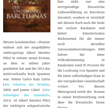
hier nicht nur eine
wortgewaltige literarische
Liebeserklärung an Barcelona
intoniert, sondern er streichelt
mit diesem Buch auch die Seele
der stolzen Katalanen und
liefert künstlerischen
Rückenwind für die immer
Diesem katalanischen »
Drama
«
noch aktuellen
widmet sich der ausgebildete
Autonomiebestrebungen. 2009
Anthropologe Albert Sánchez
hatten bei einer
Piñol in seinem neuen Roman,
Volksabstimmung in
an dem er sieben Jahre
Katalonien rund 95 Prozent für
gearbeitet hat und der 2013 das
die Loslösung von Spanien und
meistverkaufte Buch Spaniens
für einen selbständigen Staat in
war. Neben Carlos Ruiz Zafón
der europäischen Gemeinschaft
(›
Im Schatten des Windes
‹,
votiert. Vor diesem
2003) und Jaume Cabré (›
Das
Hintergrund reicht der Roman
Schweigen des Sammlers
‹,
in seiner Breitenwirkung weit
2011) ist Albert Sánchez Piñol
über die literarische Szene
der wichtigste zeitgenössische
hinaus.