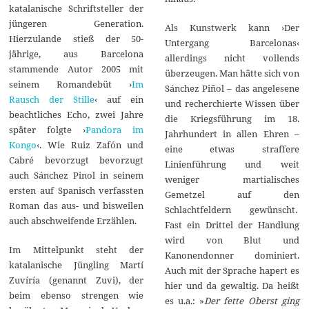
katalanische Schriftsteller der
jüngeren Generation.
Als Kunstwerk kann ›Der
Hierzulande stieß der 50-
Untergang Barcelonas‹
jährige, aus Barcelona
allerdings nicht vollends
stammende Autor 2005 mit
überzeugen. Man hätte sich von
seinem Romandebüt ›
Im
Sánchez Piñol – das angelesene
Rausch der Stille
‹ auf ein
und recherchierte Wissen über
beachtliches Echo, zwei Jahre
die Kriegsführung im 18.
später folgte ›
Pandora im
Jahrhundert in allen Ehren –
Kongo
‹. Wie Ruiz Zafón und
eine etwas straffere
Cabré bevorzugt bevorzugt
Linienführung und weit
auch Sánchez Pinol in seinem
weniger martialisches
ersten auf Spanisch verfassten
Gemetzel auf den
Roman das aus- und bisweilen
Schlachtfeldern gewünscht.
auch abschweifende Erzählen.
Fast ein Drittel der Handlung
wird von Blut und
Im Mittelpunkt steht der
Kanonendonner dominiert.
katalanische Jüngling Martí
Auch mit der Sprache hapert es
Zuvíría (genannt Zuvi), der
hier und da gewaltig. Da heißt
beim ebenso strengen wie
es u.a.: »
Der fette Oberst ging