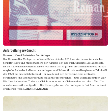
Aufarbeitung erwünscht!
Roman | Nanni Balestrini: Der Verleger
Der Roman ›Der Verleger‹ von Nanni Balestrini, des 2019 verstorbenen italienischen
Schriftstellers und Mitbegründers der ›Gruppo 63‹, der auch Umberto Eco angehörte,
ist im italienischen Original bereits vor mehr als 30 Jahren erschienen und erzählt das
tragische Ende des italienischen Verlegers und linken Aktivisten Giangiacomo Feltrinelli,
der 1972 bei einem Sabotageakt – er wollte mit der Sprengung eines zentralen
Strommasts die Stromversorgung Mailands unterbrechen – ums Leben gekommen war.
Die Umstände seines Todes – vielleicht war er nicht alleine und es war doch Mord? –
wurden nie restlos aufgeklärt. Die Neuausgabe von ›Der Verleger‹ ist bei Assoziation A
erschienen. Von
HUBERT HOLZMANN