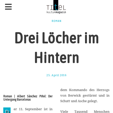
ROMAN
Drei Löcher im
Hintern
25. April 2016
2
9
.
J
dem Kommando des Herzogs
u
n
von Berwick gestürmt und in
Roman | Albert Sánchez Piñol: Der
i
Untergang Barcelonas
Schutt und Asche gelegt.
2
0
er 11. September ist in
1
D
Viele Tausend Menschen
6