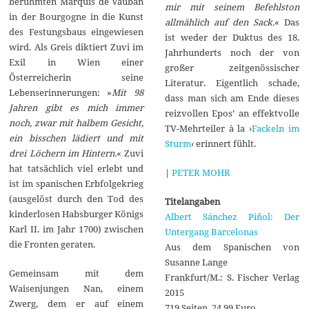
berühmten Marquis de Vauban
mir mit seinem Befehlston
in der Bourgogne in die Kunst
allmählich auf den Sack.
« Das
des Festungsbaus eingewiesen
ist weder der Duktus des 18.
wird. Als Greis diktiert Zuvi im
Jahrhunderts noch der von
Exil in Wien einer
großer zeitgenössischer
Österreicherin seine
Literatur. Eigentlich schade,
Lebenserinnerungen: »
Mit 98
dass man sich am Ende dieses
Jahren gibt es mich immer
reizvollen Epos’ an effektvolle
noch, zwar mit halbem Gesicht,
TV-Mehrteiler à la ›
Fackeln im
ein bisschen lädiert und mit
Sturm
‹ erinnert fühlt.
drei Löchern im Hintern.
« Zuvi
hat tatsächlich viel erlebt und
|
PETER MOHR
ist im spanischen Erbfolgekrieg
(ausgelöst durch den Tod des
Titelangaben
kinderlosen Habsburger Königs
Albert Sánchez Piñol: Der
Karl II. im Jahr 1700) zwischen
Untergang Barcelonas
die Fronten geraten.
Aus dem Spanischen von
Susanne Lange
Gemeinsam mit dem
Frankfurt/M.: S. Fischer Verlag
Waisenjungen Nan, einem
2015
Zwerg, dem er auf einem
719 Seiten. 24,99 Euro