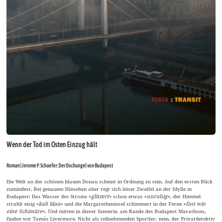
Wenn der Tod im Osten Einzug hält
Roman | Jerome P. Schaefer: Der Dschungel von Budapest
Die Welt an der schönen blauen Donau scheint in Ordnung zu sein. Auf den ersten Blick
zumindest. Bei genauem Hinsehen aber regt sich leiser Zweifel an der Idylle in
Budapest: Das Wasser des Stroms »
glitzert
« schon etwas »
unruhig
«, der Himmel
strahlt eisig »
kalt blau
« und die Margaretheninsel schimmert in der Ferne »
fast wie
eine Schimäre
«. Und mitten in dieser Szenerie, am Rande des Budapest Marathons,
finden wir Tamás Livermore. Nicht als teilnehmenden Sportler, nein, der Privatdetektiv