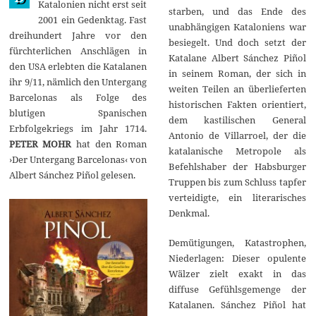
Katalonien nicht erst seit
starben, und das Ende des
2001 ein Gedenktag. Fast
unabhängigen Kataloniens war
dreihundert Jahre vor den
besiegelt. Und doch setzt der
fürchterlichen Anschlägen in
Katalane Albert Sánchez Piñol
den USA erlebten die Katalanen
in seinem Roman, der sich in
ihr 9/11, nämlich den Untergang
weiten Teilen an überlieferten
Barcelonas als Folge des
historischen Fakten orientiert,
blutigen Spanischen
dem kastilischen General
Erbfolgekriegs im Jahr 1714.
Antonio de Villarroel, der die
PETER MOHR
hat den Roman
katalanische Metropole als
›Der Untergang Barcelonas‹ von
Befehlshaber der Habsburger
Albert Sánchez Piñol gelesen.
Truppen bis zum Schluss tapfer
verteidigte, ein literarisches
Denkmal.
Demütigungen, Katastrophen,
Niederlagen: Dieser opulente
Wälzer zielt exakt in das
diffuse Gefühlsgemenge der
Katalanen. Sánchez Piñol hat