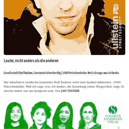
Lauter, nicht anders als die anderen
Gesellschaft | Raif Badawi, Constantin Schreiber (Hg.): 1000 Peitschenhiebe. Weil ich sage, was ich denke
Der inhaftierte saudische Journalist Raif Badawi wird zum Symbol deklariert. ›1000
Peitschenhiebe. Weil ich sage, was ich denke‹, die Sammlung seiner Blogartikel, zeigt: Er
möchte lieber nur ein Symptom sein. Von
JAN FISCHER