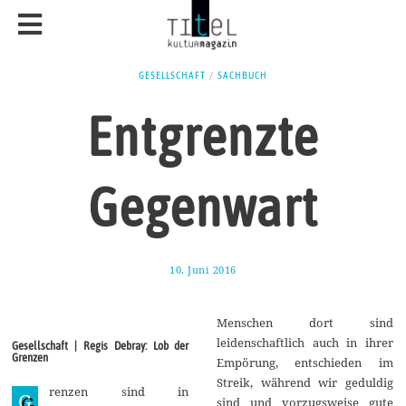
GESELLSCHAFT
/
SACHBUCH
Entgrenzte
Gegenwart
10. Juni 2016
1
0
.
S
Menschen dort sind
e
p
leidenschaftlich auch in ihrer
Gesellschaft | Regis Debray: Lob der
t
Grenzen
Empörung, entschieden im
e
m
Streik, während wir geduldig
renzen sind in
b
G
sind und vorzugsweise gute
e