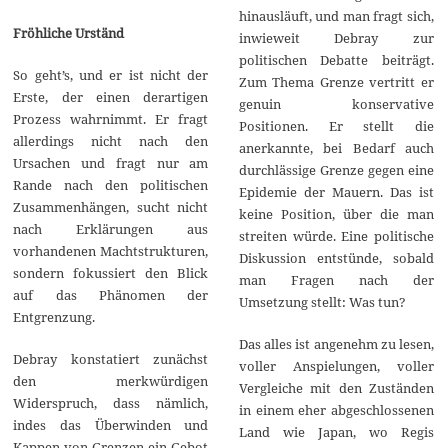
hinausläuft, und man fragt sich,
Fröhliche Urständ
inwieweit Debray zur
politischen Debatte beiträgt.
So geht’s, und er ist nicht der
Zum Thema Grenze vertritt er
Erste, der einen derartigen
genuin konservative
Prozess wahrnimmt. Er fragt
Positionen. Er stellt die
allerdings nicht nach den
anerkannte, bei Bedarf auch
Ursachen und fragt nur am
durchlässige Grenze gegen eine
Rande nach den politischen
Epidemie der Mauern. Das ist
Zusammenhängen, sucht nicht
keine Position, über die man
nach Erklärungen aus
streiten würde. Eine politische
vorhandenen Machtstrukturen,
Diskussion entstünde, sobald
sondern fokussiert den Blick
man Fragen nach der
auf das Phänomen der
Umsetzung stellt: Was tun?
Entgrenzung.
Das alles ist angenehm zu lesen,
Debray konstatiert zunächst
voller Anspielungen, voller
den merkwürdigen
Vergleiche mit den Zuständen
Widerspruch, dass nämlich,
in einem eher abgeschlossenen
indes das Überwinden und
Land wie Japan, wo Regis
Kappen von Grenzen ein Gebot