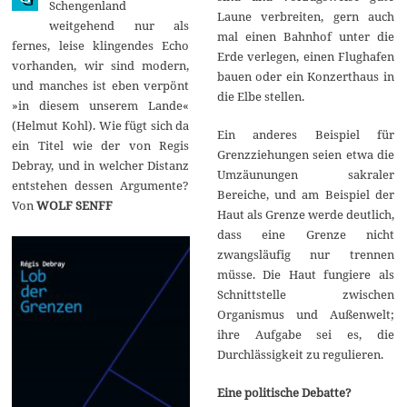
Schengenland
r
Laune verbreiten, gern auch
weitgehend nur als
2
mal einen Bahnhof unter die
0
fernes, leise klingendes Echo
1
Erde verlegen, einen Flughafen
vorhanden, wir sind modern,
6
bauen oder ein Konzerthaus in
und manches ist eben verpönt
die Elbe stellen.
»in diesem unserem Lande«
(Helmut Kohl). Wie fügt sich da
Ein anderes Beispiel für
ein Titel wie der von Regis
Grenzziehungen seien etwa die
Debray, und in welcher Distanz
Umzäunungen sakraler
entstehen dessen Argumente?
Bereiche, und am Beispiel der
Von
WOLF SENFF
Haut als Grenze werde deutlich,
dass eine Grenze nicht
zwangsläufig nur trennen
müsse. Die Haut fungiere als
Schnittstelle zwischen
Organismus und Außenwelt;
ihre Aufgabe sei es, die
Durchlässigkeit zu regulieren.
Eine politische Debatte?