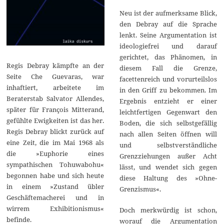
Neu ist der aufmerksame Blick,
den Debray auf die Sprache
lenkt. Seine Argumentation ist
ideologiefrei und darauf
gerichtet, das Phänomen, in
Regis Debray kämpfte an der
diesem Fall die Grenze,
Seite Che Guevaras, war
facettenreich und vorurteilslos
inhaftiert, arbeitete im
in den Griff zu bekommen. Im
Beraterstab Salvator Allendes,
Ergebnis entzieht er einer
später für François Mitterand,
leichtfertigen Gegenwart den
gefühlte Ewigkeiten ist das her.
Boden, die sich selbstgefällig
Regis Debray blickt zurück auf
nach allen Seiten öffnen will
eine Zeit, die im Mai 1968 als
und selbstverständliche
die »Euphorie eines
Grenzziehungen außer Acht
sympathischen Tohuwabohu«
lässt, und wendet sich gegen
begonnen habe und sich heute
diese Haltung des »Ohne-
in einem »Zustand übler
Grenzismus«.
Geschäftemacherei und in
wirrem Exhibitionismus«
Doch merkwürdig ist schon,
befinde.
worauf die Argumentation