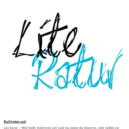
Balltreten satt
Lite Ratur | Wolf Senff: Balltreten satt Leid tun einem die Reporter, oder heißen sie