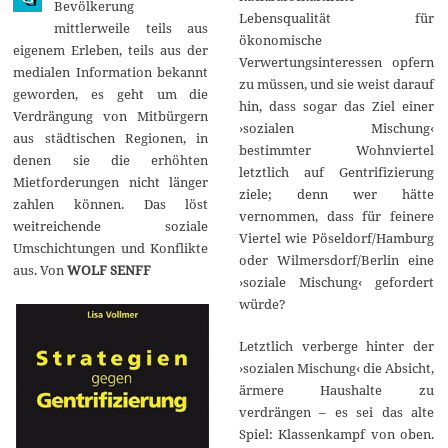
Bevölkerung
0
Lebensqualität für
mittlerweile teils aus
1
ökonomische
8
eigenem Erleben, teils aus der
Verwertungsinteressen opfern
medialen Information bekannt
zu müssen, und sie weist darauf
geworden, es geht um die
hin, dass sogar das Ziel einer
Verdrängung von Mitbürgern
›sozialen Mischung‹
aus städtischen Regionen, in
bestimmter Wohnviertel
denen sie die erhöhten
letztlich auf Gentrifizierung
Mietforderungen nicht länger
ziele; denn wer hätte
zahlen können. Das löst
vernommen, dass für feinere
weitreichende soziale
Viertel wie Pöseldorf/Hamburg
Umschichtungen und Konflikte
oder Wilmersdorf/Berlin eine
aus. Von
WOLF SENFF
›soziale Mischung‹ gefordert
würde?
Letztlich verberge hinter der
›sozialen Mischung‹ die Absicht,
ärmere Haushalte zu
verdrängen – es sei das alte
Spiel: Klassenkampf von oben.