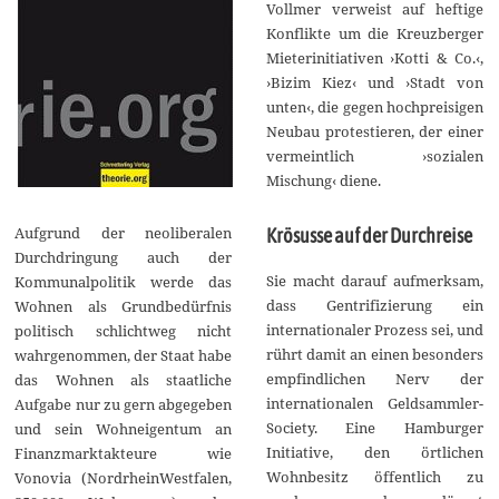
Vollmer verweist auf heftige
Konflikte um die Kreuzberger
Mieterinitiativen ›Kotti & Co.‹,
›Bizim Kiez‹ und ›Stadt von
unten‹, die gegen hochpreisigen
Neubau protestieren, der einer
vermeintlich ›sozialen
Mischung‹ diene.
Aufgrund der neoliberalen
Krösusse auf der Durchreise
Durchdringung auch der
Sie macht darauf aufmerksam,
Kommunalpolitik werde das
dass Gentrifizierung ein
Wohnen als Grundbedürfnis
internationaler Prozess sei, und
politisch schlichtweg nicht
rührt damit an einen besonders
wahrgenommen, der Staat habe
empfindlichen Nerv der
das Wohnen als staatliche
internationalen Geldsammler-
Aufgabe nur zu gern abgegeben
Society. Eine Hamburger
und sein Wohneigentum an
Initiative, den örtlichen
Finanzmarktakteure wie
Wohnbesitz öffentlich zu
Vonovia (NordrheinWestfalen,