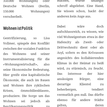
machen, wurde unlängst
350.000 Wohnungen) oder
schroff abgelehnt. Eine Hand,
Deutsche Wohnen (Berlin,
Sie wissen schon, hackt der
150.000 Wohnungen)
anderen kein Auge aus.
verscherbelt.
Dabei wäre doch
Wohnen ist Politik
aufschlussreich, zu wissen, wie
viel Wohneigentum etwa in der
Gentrifizierung, so Lisa
Hafencity als Zweit- oder
Vollmer, spiegele den Konflikt
Drittwohnsitz dient oder als
zwischen der sozialen Funktion
Asyl, sofern es den Krösussen
des Wohnens und seiner
angesichts des kollabierenden
Instrumentalisierung für die
Klimas in der Heimat zu heiß
»Wohnungswirtschaft«, also
wird, zu stürmisch, zu feucht.
seine ökonomische Bedeutung.
Das Interesse der hier
Hier greife eine kapitalistische
ansässigen Bürger, eine
Ökonomie, die auch im Bauen
derartige Klientel zu
und Wohnen ihre zyklischen
beherbergen, tendiert
Krisen, ›Immobilienblasen‹,
vermutlich gen null. Das dürfte
produziere. Die Sorge um das
ebenso für andere Städte
Wohnen sei jedoch als
gelten, deren
Bevölkerungspolitik zu