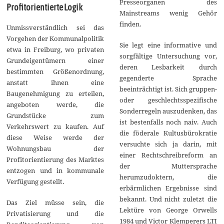
Presseorganen des
Profitorientierte Logik
Mainstreams wenig Gehör
finden.
Unmissverständlich sei das
Vorgehen der Kommunalpolitik
Sie legt eine informative und
etwa in Freiburg, wo privaten
sorgfältige Untersuchung vor,
Grundeigentümern einer
deren Lesbarkeit durch
bestimmten Größenordnung,
gegenderte Sprache
anstatt ihnen eine
beeinträchtigt ist. Sich gruppen-
Baugenehmigung zu erteilen,
oder geschlechtsspezifische
angeboten werde, die
Sonderregeln auszudenken, das
Grundstücke zum
ist bestenfalls noch naiv. Auch
Verkehrswert zu kaufen. Auf
die föderale Kultusbürokratie
diese Weise werde der
versuchte sich ja darin, mit
Wohnungsbau der
einer Rechtschreibreform an
Profitorientierung des Marktes
der Muttersprache
entzogen und in kommunale
herumzudoktern, die
Verfügung gestellt.
erbärmlichen Ergebnisse sind
bekannt. Und nicht zuletzt die
Das Ziel müsse sein, die
Lektüre von George Orwells
Privatisierung und die
1984 und Victor Klemperers LTI