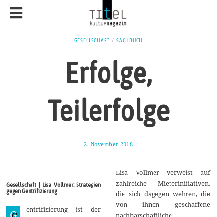
GESELLSCHAFT
/
SACHBUCH
Erfolge,
Teilerfolge
2. November 2018
5
.
N
o
Lisa Vollmer verweist auf
v
e
zahlreiche Mieterinitiativen,
Gesellschaft | Lisa Vollmer: Strategien
m
gegen Gentrifizierung
die sich dagegen wehren, die
b
e
von ihnen geschaffene
entrifizierung ist der
r
G
nachbarschaftliche
2