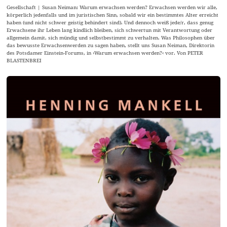
Gesellschaft | Susan Neiman: Warum erwachsen werden? Erwachsen werden wir alle,
körperlich jedenfalls und im juristischen Sinn, sobald wir ein bestimmtes Alter erreicht
haben (und nicht schwer geistig behindert sind). Und dennoch weiß jede/r, dass genug
Erwachsene ihr Leben lang kindlich bleiben, sich schwertun mit Verantwortung oder
allgemein damit, sich mündig und selbstbestimmt zu verhalten. Was Philosophen über
das bewusste Erwachsenwerden zu sagen haben, stellt uns Susan Neiman, Direktorin
des Potsdamer Einstein-Forums, in ›Warum erwachsen werden?‹ vor. Von PETER
BLASTENBREI