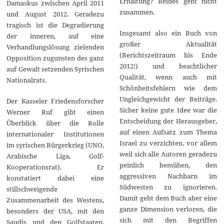
Erhaltung? Beides geht nicht
Damaskus zwischen April 2011
zusammen.
und August 2012. Geradezu
tragisch ist die Degradierung
Insgesamt also ein Buch von
der inneren, auf eine
großer Aktualität
Verhandlungslösung zielenden
(Berichtszeitraum bis Ende
Opposition zugunsten des ganz
2012!) und beachtlicher
auf Gewalt setzenden Syrischen
Qualität, wenn auch mit
Nationalrats.
Schönheitsfehlern wie dem
Ungleichgewicht der Beiträge.
Der Kasseler Friedensforscher
Sicher keine gute Idee war die
Werner Ruf gibt einen
Entscheidung der Herausgeber,
Überblick über die Rolle
auf einen Aufsatz zum Thema
internationaler Institutionen
Israel zu verzichten, vor allem
im syrischen Bürgerkrieg (UNO,
weil sich alle Autoren geradezu
Arabische Liga, Golf-
peinlich bemühen, den
Kooperationsrat). Er
aggressiven Nachbarn im
konstatiert dabei eine
Südwesten zu ignorieren.
stillschweigende
Damit geht dem Buch aber eine
Zusammenarbeit des Westens,
ganze Dimension verloren, die
besonders der USA, mit den
sich mit den Begriffen
Saudis und den Golfstaaten,