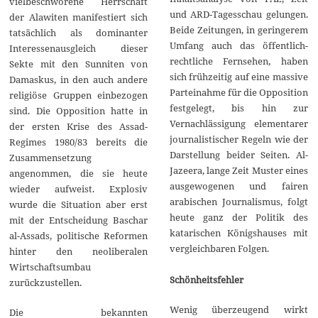
vielbeschworene Herrschaft
und ARD-Tagesschau gelungen.
der Alawiten manifestiert sich
Beide Zeitungen, in geringerem
tatsächlich als dominanter
Umfang auch das öffentlich-
Interessenausgleich dieser
rechtliche Fernsehen, haben
Sekte mit den Sunniten von
sich frühzeitig auf eine massive
Damaskus, in den auch andere
Parteinahme für die Opposition
religiöse Gruppen einbezogen
festgelegt, bis hin zur
sind. Die Opposition hatte in
Vernachlässigung elementarer
der ersten Krise des Assad-
journalistischer Regeln wie der
Regimes 1980/83 bereits die
Darstellung beider Seiten. Al-
Zusammensetzung
Jazeera, lange Zeit Muster eines
angenommen, die sie heute
ausgewogenen und fairen
wieder aufweist. Explosiv
arabischen Journalismus, folgt
wurde die Situation aber erst
heute ganz der Politik des
mit der Entscheidung Baschar
katarischen Königshauses mit
al-Assads, politische Reformen
vergleichbaren Folgen.
hinter den neoliberalen
Wirtschaftsumbau
Schönheitsfehler
zurückzustellen.
Wenig überzeugend wirkt
Die bekannten