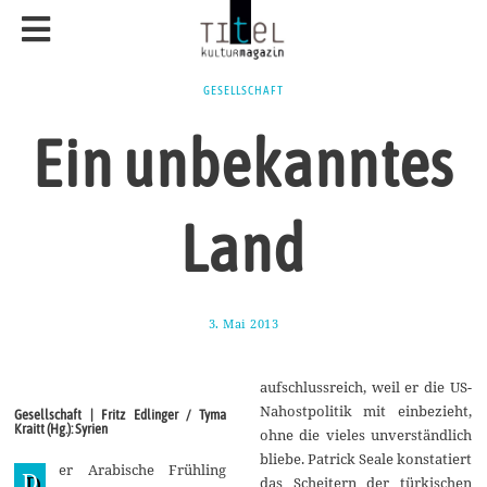
GESELLSCHAFT
Ein unbekanntes
Land
3. Mai 2013
2
7
.
D
aufschlussreich, weil er die US-
e
z
Nahostpolitik mit einbezieht,
Gesellschaft | Fritz Edlinger / Tyma
e
Kraitt (Hg.): Syrien
ohne die vieles unverständlich
m
b
bliebe. Patrick Seale konstatiert
er Arabische Frühling
e
D
das Scheitern der türkischen
r