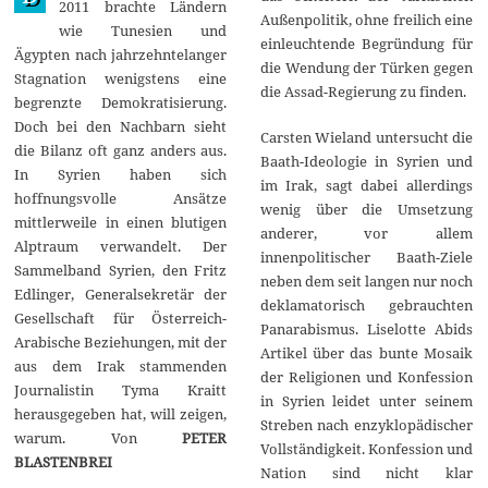
2011 brachte Ländern
2
Außenpolitik, ohne freilich eine
wie Tunesien und
0
einleuchtende Begründung für
1
Ägypten nach jahrzehntelanger
3
die Wendung der Türken gegen
Stagnation wenigstens eine
die Assad-Regierung zu finden.
begrenzte Demokratisierung.
Doch bei den Nachbarn sieht
Carsten Wieland untersucht die
die Bilanz oft ganz anders aus.
Baath-Ideologie in Syrien und
In Syrien haben sich
im Irak, sagt dabei allerdings
hoffnungsvolle Ansätze
wenig über die Umsetzung
mittlerweile in einen blutigen
anderer, vor allem
Alptraum verwandelt. Der
innenpolitischer Baath-Ziele
Sammelband Syrien, den Fritz
neben dem seit langen nur noch
Edlinger, Generalsekretär der
deklamatorisch gebrauchten
Gesellschaft für Österreich-
Panarabismus. Liselotte Abids
Arabische Beziehungen, mit der
Artikel über das bunte Mosaik
aus dem Irak stammenden
der Religionen und Konfession
Journalistin Tyma Kraitt
in Syrien leidet unter seinem
herausgegeben hat, will zeigen,
Streben nach enzyklopädischer
warum. Von
PETER
Vollständigkeit. Konfession und
BLASTENBREI
Nation sind nicht klar