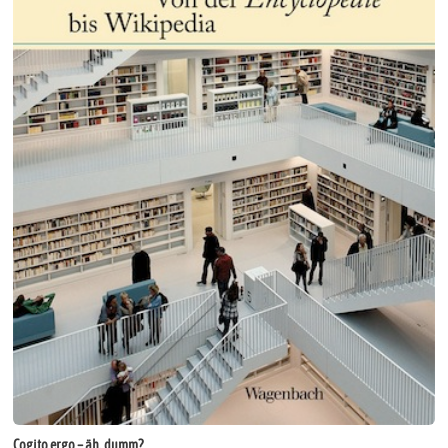
Cogito ergo – äh, dumm?