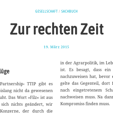
GESELLSCHAFT
/
SACHBUCH
Zur rechten Zeit
19. März 2015
4
.
M
a
in der Agrarpolitik, im L
i
ist. Es besagt, dass ei
slüge
2
nachzuweisen hat, bevor 
0
1
gelte das Gegenteil, dort
Partnership‹ TTIP gibt es
5
nach eingetretenem Scha
bislang nicht da gewesenen
nachweisen muss. Na dann 
ht. Das Wort »Filz« ist aus
Kompromiss finden muss.
ich nichts geändert, wir
 Konzerne, der durch die