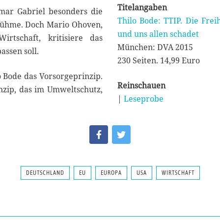
Titelangaben
gmar Gabriel besonders die
Thilo Bode: TTIP. Die Fre
 rühme. Doch Mario Ohoven,
und uns allen schadet
irtschaft, kritisiere das
München: DVA 2015
ssen soll.
230 Seiten. 14,99 Euro
o Bode das Vorsorgeprinzip.
Reinschauen
nzip, das im Umweltschutz,
|
Leseprobe
DEUTSCHLAND
EU
EUROPA
USA
WIRTSCHAFT