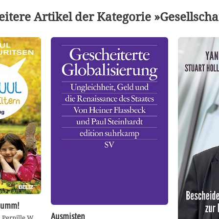
itere Artikel der Kategorie »Gesellscha
 dumm!
Ausmisten
, Pernille W.