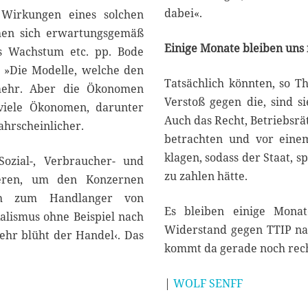
dabei«.
e Wirkungen eines solchen
ehen sich erwartungsgemäß
Einige Monate bleiben uns
s Wachstum etc. pp. Bode
: »Die Modelle, welche den
Tatsächlich könnten, so T
 mehr. Aber die Ökonomen
Verstoß gegen die, sind s
viele Ökonomen, darunter
Auch das Recht, Betriebsrä
wahrscheinlicher.
betrachten und vor einem
klagen, sodass der Staat, 
ozial-, Verbraucher- und
zu zahlen hätte.
rieren, um den Konzernen
ich zum Handlanger von
Es bleiben einige Monat
alismus ohne Beispiel nach
Widerstand gegen TTIP nac
mehr blüht der Handel‹. Das
kommt da gerade noch rech
|
WOLF SENFF