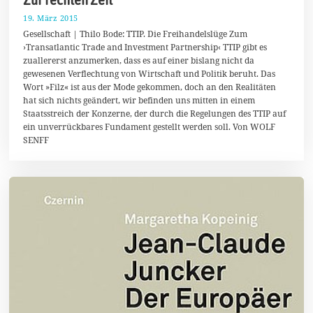
19. März 2015
4
.
Gesellschaft | Thilo Bode: TTIP. Die Freihandelslüge Zum
M
›Transatlantic Trade and Investment Partnership‹ TTIP gibt es
a
zuallererst anzumerken, dass es auf einer bislang nicht da
i
2
gewesenen Verflechtung von Wirtschaft und Politik beruht. Das
0
Wort »Filz« ist aus der Mode gekommen, doch an den Realitäten
1
hat sich nichts geändert, wir befinden uns mitten in einem
5
Staatsstreich der Konzerne, der durch die Regelungen des TTIP auf
ein unverrückbares Fundament gestellt werden soll. Von WOLF
SENFF