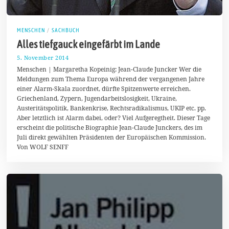
MENSCHEN
/
SACHBUCH
Alles tiefgauck eingefärbt im Lande
5. November 2014
2
4
Menschen | Margaretha Kopeinig: Jean-Claude Juncker Wer die
.
Meldungen zum Thema Europa während der vergangenen Jahre
N
einer Alarm-Skala zuordnet, dürfte Spitzenwerte erreichen.
o
v
Griechenland, Zypern, Jugendarbeitslosigkeit, Ukraine,
e
Austeritätspolitik, Bankenkrise, Rechtsradikalismus, UKIP etc. pp.
m
Aber letztlich ist Alarm dabei, oder? Viel Aufgeregtheit. Dieser Tage
b
e
erscheint die politische Biographie Jean-Claude Junckers, des im
r
Juli direkt gewählten Präsidenten der Europäischen Kommission.
2
Von WOLF SENFF
0
1
4