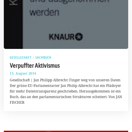
GESELLSCHAFT
/
SACHBUCH
Verpuffter Aktivismus
15. August 2014
1
3
Gesellschaft | Jan Philipp Albrecht: Finger weg von unseren Daten
.
Der grüne EU-Parlamentarier Jan Philip Albrecht hat ein Plädoyer
S
für mehr Datentransparenz geschrieben. Herausgekommen ist ein
e
p
Buch, das an den parlamentarischen Strukturen scheitert. Von JAN
t
FISCHER
e
m
b
e
r
2
0