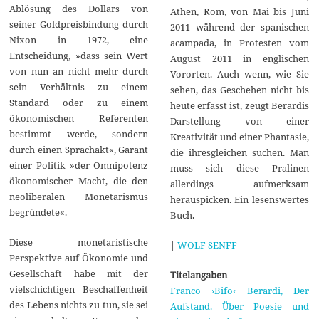
Ablösung des Dollars von
Athen, Rom, von Mai bis Juni
seiner Goldpreisbindung durch
2011 während der spanischen
Nixon in 1972, eine
acampada, in Protesten vom
Entscheidung, »dass sein Wert
August 2011 in englischen
von nun an nicht mehr durch
Vororten. Auch wenn, wie Sie
sein Verhältnis zu einem
sehen, das Geschehen nicht bis
Standard oder zu einem
heute erfasst ist, zeugt Berardis
ökonomischen Referenten
Darstellung von einer
bestimmt werde, sondern
Kreativität und einer Phantasie,
durch einen Sprachakt«, Garant
die ihresgleichen suchen. Man
einer Politik »der Omnipotenz
muss sich diese Pralinen
ökonomischer Macht, die den
allerdings aufmerksam
neoliberalen Monetarismus
herauspicken. Ein lesenswertes
begründete«.
Buch.
Diese monetaristische
|
WOLF SENFF
Perspektive auf Ökonomie und
Gesellschaft habe mit der
Titelangaben
vielschichtigen Beschaffenheit
Franco ›Bifo‹ Berardi, Der
des Lebens nichts zu tun, sie sei
Aufstand. Über Poesie und