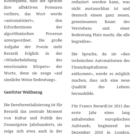
Konsequenz, dass die Sprache
reduziert werden kann, was
ihre affektiven Potenzen
nicht austauschbar ist und
verliere, das Wort werde
dennoch einem ganz neuen,
»automatisiert«, den
gemeinsamen Raum des
Erfordernissen der
Verstehens und einer
algorithmischen Prozesse
Bedeutung Platz macht, die alle
untergeordnet. Die große
begreifen«.
Aufgabe der Poesie sieht
Berardi folglich in der
Die Sprache, da sie »den
»Wiederbelebung des
technischen Automatismen des
emotionalen Körpers« der
Finanzkapitalismus
Worte, denn sie zeuge »auf
entkommt«, werde es möglich
sinnliche Weise Bedeutung«.
machen, dass sich eine neue
Qualität des Lebens
Gestörter Weltbezug
herausbilde.
Die Dereferentialisierung ist für
Für Franco Berardi ist 2011 das
Berardi das zentrale Moment
erste Jahr eines lang
von Kultur und Politik des
anhaltenden europäischen
Zwanzigsten Jahrhunderts, sie
Aufstands, beginnend im
zeige sich etwa auch in der
Dezember 2010 in London,