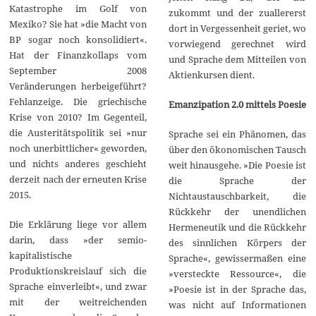
Katastrophe im Golf von
zukommt und der zuallererst
Mexiko? Sie hat »die Macht von
dort in Vergessenheit geriet, wo
BP sogar noch konsolidiert«.
vorwiegend gerechnet wird
Hat der Finanzkollaps vom
und Sprache dem Mitteilen von
September 2008
Aktienkursen dient.
Veränderungen herbeigeführt?
Fehlanzeige. Die griechische
Emanzipation 2.0 mittels Poesie
Krise von 2010? Im Gegenteil,
die Austeritätspolitik sei »nur
Sprache sei ein Phänomen, das
noch unerbittlicher« geworden,
über den ökonomischen Tausch
und nichts anderes geschieht
weit hinausgehe. »Die Poesie ist
derzeit nach der erneuten Krise
die Sprache der
2015.
Nichtaustauschbarkeit, die
Rückkehr der unendlichen
Die Erklärung liege vor allem
Hermeneutik und die Rückkehr
darin, dass »der semio-
des sinnlichen Körpers der
kapitalistische
Sprache«, gewissermaßen eine
Produktionskreislauf sich die
»versteckte Ressource«, die
Sprache einverleibt«, und zwar
»Poesie ist in der Sprache das,
mit der weitreichenden
was nicht auf Informationen