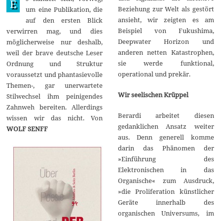
E
1
Beziehung zur Welt als gestört
um eine Publikation, die
5
ansieht, wir zeigten es am
auf den ersten Blick
Beispiel von Fukushima,
verwirren mag, und dies
Deepwater Horizon und
möglicherweise nur deshalb,
anderen netten Katastrophen,
weil der brave deutsche Leser
sie werde funktional,
Ordnung und Struktur
operational und prekär.
voraussetzt und phantasievolle
Themen-, gar unerwartete
Wir seelischen Krüppel
Stilwechsel ihm peinigendes
Zahnweh bereiten. Allerdings
Berardi arbeitet diesen
wissen wir das nicht. Von
gedanklichen Ansatz weiter
WOLF SENFF
aus. Denn generell komme
darin das Phänomen der
»Einführung des
Elektronischen in das
Organische« zum Ausdruck,
»die Proliferation künstlicher
Geräte innerhalb des
organischen Universums, im