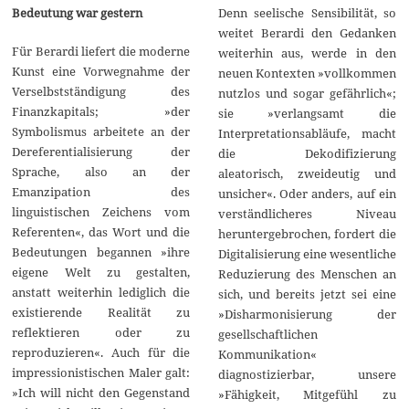
Denn seelische Sensibilität, so
Bedeutung war gestern
weitet Berardi den Gedanken
Für Berardi liefert die moderne
weiterhin aus, werde in den
Kunst eine Vorwegnahme der
neuen Kontexten »vollkommen
Verselbstständigung des
nutzlos und sogar gefährlich«;
Finanzkapitals; »der
sie »verlangsamt die
Symbolismus arbeitete an der
Interpretationsabläufe, macht
Dereferentialisierung der
die Dekodifizierung
Sprache, also an der
aleatorisch, zweideutig und
Emanzipation des
unsicher«. Oder anders, auf ein
linguistischen Zeichens vom
verständlicheres Niveau
Referenten«, das Wort und die
heruntergebrochen, fordert die
Bedeutungen begannen »ihre
Digitalisierung eine wesentliche
eigene Welt zu gestalten,
Reduzierung des Menschen an
anstatt weiterhin lediglich die
sich, und bereits jetzt sei eine
existierende Realität zu
»Disharmonisierung der
reflektieren oder zu
gesellschaftlichen
reproduzieren«. Auch für die
Kommunikation«
impressionistischen Maler galt:
diagnostizierbar, unsere
»Ich will nicht den Gegenstand
»Fähigkeit, Mitgefühl zu