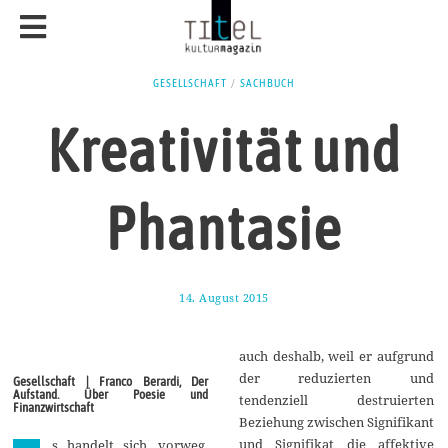
GESELLSCHAFT
/
SACHBUCH
Kreativität und
Phantasie
14. August 2015
1
8
.
A
auch deshalb, weil er aufgrund
u
g
der reduzierten und
Gesellschaft | Franco Berardi, Der
u
Aufstand. Über Poesie und
tendenziell destruierten
s
Finanzwirtschaft
t
Beziehung zwischen Signifikant
2
und Signifikat die affektive
s handelt sich, vorweg,
0