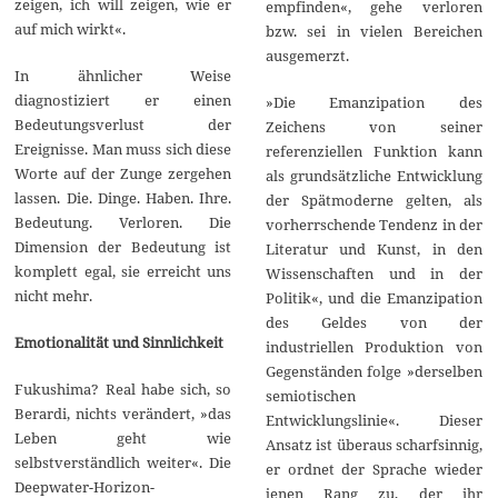
zeigen, ich will zeigen, wie er
empfinden«, gehe verloren
auf mich wirkt«.
bzw. sei in vielen Bereichen
ausgemerzt.
In ähnlicher Weise
diagnostiziert er einen
»Die Emanzipation des
Bedeutungsverlust der
Zeichens von seiner
Ereignisse. Man muss sich diese
referenziellen Funktion kann
Worte auf der Zunge zergehen
als grundsätzliche Entwicklung
lassen. Die. Dinge. Haben. Ihre.
der Spätmoderne gelten, als
Bedeutung. Verloren. Die
vorherrschende Tendenz in der
Dimension der Bedeutung ist
Literatur und Kunst, in den
komplett egal, sie erreicht uns
Wissenschaften und in der
nicht mehr.
Politik«, und die Emanzipation
des Geldes von der
Emotionalität und Sinnlichkeit
industriellen Produktion von
Gegenständen folge »derselben
Fukushima? Real habe sich, so
semiotischen
Berardi, nichts verändert, »das
Entwicklungslinie«. Dieser
Leben geht wie
Ansatz ist überaus scharfsinnig,
selbstverständlich weiter«. Die
er ordnet der Sprache wieder
Deepwater-Horizon-
jenen Rang zu, der ihr