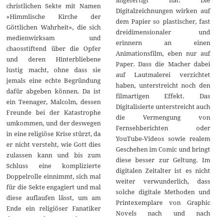
christlichen Sekte mit Namen
Digitalzeichnungen wirken auf
»Himmlische Kirche der
dem Papier so plastischer, fast
Göttlichen Wahrheit«, die sich
dreidimensionaler und
medienwirksam und
erinnern an einen
chaosstiftend über die Opfer
Animationsfilm, eben nur auf
und deren Hinterbliebene
Paper. Dass die Macher dabei
lustig macht, ohne dass sie
auf Lautmalerei verzichtet
jemals eine echte Begründung
haben, unterstreicht noch den
dafür abgeben können. Da ist
filmartigen Effekt. Das
ein Teenager, Malcolm, dessen
Digitalisierte unterstreicht auch
Freunde bei der Katastrophe
die Vermengung von
umkommen, und der deswegen
Fernsehberichten oder
in eine religiöse Krise stürzt, da
YouTube-Videos sowie realem
er nicht versteht, wie Gott dies
Geschehen im Comic und bringt
zulassen kann und bis zum
diese besser zur Geltung. Im
Schluss eine komplizierte
digitalen Zeitalter ist es nicht
Doppelrolle einnimmt, sich mal
weiter verwunderlich, dass
für die Sekte engagiert und mal
solche digitale Methoden und
diese auflaufen lässt, um am
Printexemplare von Graphic
Ende ein religiöser Fanatiker
Novels nach und nach