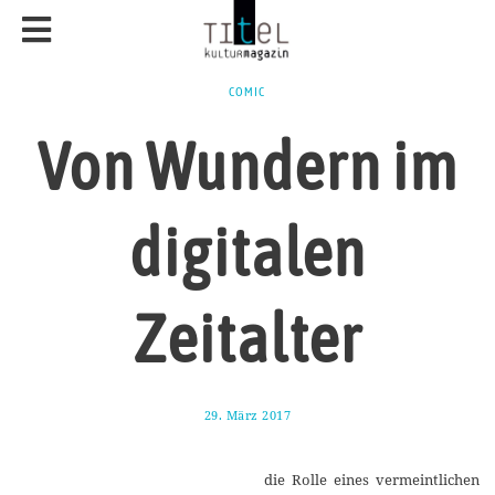
COMIC
Von Wundern im
digitalen
Zeitalter
29. März 2017
5
.
A
p
die Rolle eines vermeintlichen
r