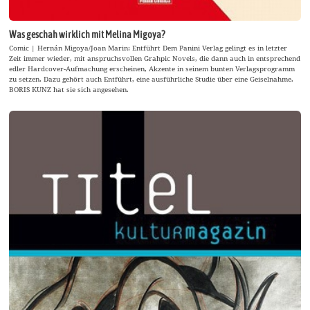
Was geschah wirklich mit Melina Migoya?
Comic | Hernán Migoya/Joan Marin: Entführt Dem Panini Verlag gelingt es in letzter
Zeit immer wieder, mit anspruchsvollen Grahpic Novels, die dann auch in entsprechend
edler Hardcover-Aufmachung erscheinen, Akzente in seinem bunten Verlagsprogramm
zu setzen. Dazu gehört auch Entführt, eine ausführliche Studie über eine Geiselnahme.
BORIS KUNZ hat sie sich angesehen.