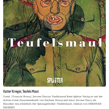
Kalter Krieger, Teufels Maul
Comic |Francois Boucq / Jerome Charyn: Teufelsmaul Beim Splitter Verlag ist mit der
dritten Comic-Zusammenkunft von Zeichner Boucq und Autor Jerome Chary ein
Klassiker neu erhältlich: Der Spionagethriller ›Teufelsmaul‹. Gelesen von CHRISTIAN
NEUBERT