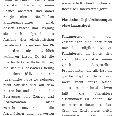
wissenschaftlichen Epochen zu
Kleinstadt Damascus, einen
Recht ins Hintertreffen gerät?!
Besuch abstattet und dabei
Zeugin eines rätselhaften
Plastische Digitalzeichnungen,
Flugzeugabsturzes wird,
ohne Lautmalerei
dessen Ursache und Hergang
sich, auch aufgrund eines
Faszinierend an den
Ausfalls aller elektronischen
Zeichnungen sind aber nicht
Geräte im Umkreis, von den US-
nur die religiösen Motive.
Behörden nicht wirklich
Faszinierend an ihnen sind
aufklären lassen. Da ist die
auch nicht die stilistisch immer
überforderte örtliche Polizei,
gleich dargestellten
die sich für besonders fleißig
Protagonisten, die alle fast die
und clever hält, aber außer
gleiche Kopfform haben und
Jugendliche hops zu nehmen,
meist recht spitze Nasen,
nicht wirklich viel auf dem
sodass es manchmal schwer
Kasten hat und daher mit der
fällt, die Charaktere
Befragung von Zeugen und
auseinander zu halten. Das
Überlebenden nicht
Interessante daran ist, dass
zurechtkommt. Da sind die
Crain die Zeichnungen digital
Angehörigen einer perversen
angefertigt hat. Die