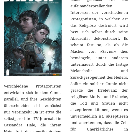
aufeinanderprallenden
Interessen der verschiedenen
Protagonisten, in welcher Art
das Religiöse destruiert wird
bzw. sich selbst durch seine
Absurdität dekonstruiert. Es
scheint fast so, als ob die
Macher von »Savior« dies
bemängeln, unter anderem
untermauert durch die lästige
Melancholie und
Zurückgezogenheit des Heilers.
Sollte ein solcher Comic nicht
Verschiedene Protagonisten
gerade die Irrelevanz der
entwickeln sich in dem Comic
religiösen Motive und Bräuche,
parallel, und ihre Geschichten
die Tod und Grauen nicht
überschneiden sich zunächst
akzeptieren können, wenn es
nur vereinzelt: Da ist etwa die
unvermeidlich ist, akzeptieren
selbstgerechte TV-Journalistin
und anerkennen, dass die Zeit
Cassandra Hale, die ihrem
für Unerklärliches in
Heimatort, der amerikanischen