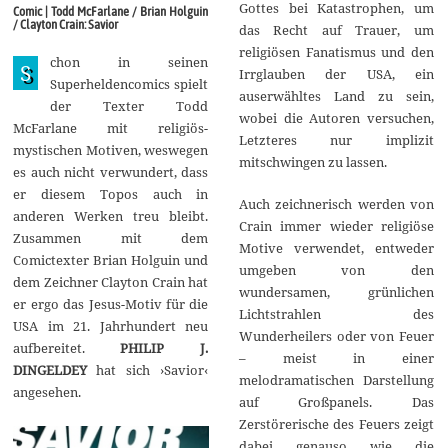
i
Gottes bei Katastrophen, um
Comic | Todd McFarlane / Brian Holguin
l
/ Clayton Crain: Savior
das Recht auf Trauer, um
2
0
religiösen Fanatismus und den
chon in seinen
1
S
Irrglauben der USA, ein
7
Superheldencomics spielt
auserwähltes Land zu sein,
der Texter Todd
wobei die Autoren versuchen,
McFarlane mit religiös-
Letzteres nur implizit
mystischen Motiven, weswegen
mitschwingen zu lassen.
es auch nicht verwundert, dass
er diesem Topos auch in
Auch zeichnerisch werden von
anderen Werken treu bleibt.
Crain immer wieder religiöse
Zusammen mit dem
Motive verwendet, entweder
Comictexter Brian Holguin und
umgeben von den
dem Zeichner Clayton Crain hat
wundersamen, grünlichen
er ergo das Jesus-Motiv für die
Lichtstrahlen des
USA im 21. Jahrhundert neu
Wunderheilers oder von Feuer
aufbereitet.
PHILIP J.
– meist in einer
DINGELDEY
hat sich ›Savior‹
melodramatischen Darstellung
angesehen.
auf Großpanels. Das
Zerstörerische des Feuers zeigt
dabei genauso wie die