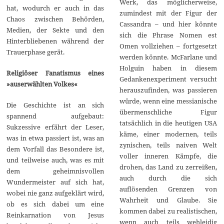
Werk, das möglicherweise,
hat, wodurch er auch in das
zumindest mit der Figur der
Chaos zwischen Behörden,
Cassandra – und hier könnte
Medien, der Sekte und den
sich die Phrase Nomen est
Hinterbliebenen während der
Omen vollziehen – fortgesetzt
Trauerphase gerät.
werden könnte. McFarlane und
Holguin haben in diesem
Religiöser Fanatismus eines
Gedankenexperiment versucht
»auserwählten Volkes«
herauszufinden, was passieren
würde, wenn eine messianische
Die Geschichte ist an sich
übermenschliche Figur
spannend aufgebaut:
tatsächlich in die heutigen USA
Sukzessive erfährt der Leser,
käme, einer modernen, teils
was in etwa passiert ist, was an
zynischen, teils naiven Welt
dem Vorfall das Besondere ist,
voller inneren Kämpfe, die
und teilweise auch, was es mit
drohen, das Land zu zerreißen,
dem geheimnisvollen
auch durch die sich
Wundermeister auf sich hat,
auflösenden Grenzen von
wobei nie ganz aufgeklärt wird,
Wahrheit und Glaube. Sie
ob es sich dabei um eine
kommen dabei zu realistischen,
Reinkarnation von Jesus
wenn auch teils wehleidig