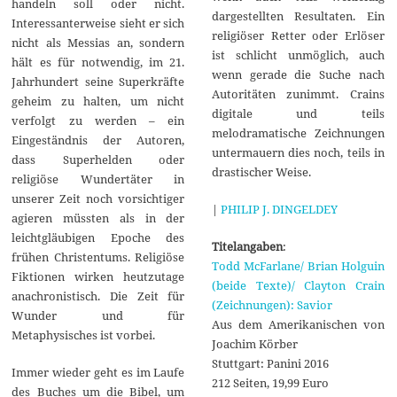
handeln soll oder nicht.
dargestellten Resultaten. Ein
Interessanterweise sieht er sich
religiöser Retter oder Erlöser
nicht als Messias an, sondern
ist schlicht unmöglich, auch
hält es für notwendig, im 21.
wenn gerade die Suche nach
Jahrhundert seine Superkräfte
Autoritäten zunimmt. Crains
geheim zu halten, um nicht
digitale und teils
verfolgt zu werden – ein
melodramatische Zeichnungen
Eingeständnis der Autoren,
untermauern dies noch, teils in
dass Superhelden oder
drastischer Weise.
religiöse Wundertäter in
unserer Zeit noch vorsichtiger
|
PHILIP J. DINGELDEY
agieren müssten als in der
leichtgläubigen Epoche des
Titelangaben
:
frühen Christentums. Religiöse
Todd McFarlane/ Brian Holguin
Fiktionen wirken heutzutage
(beide Texte)/ Clayton Crain
anachronistisch. Die Zeit für
(Zeichnungen): Savior
Wunder und für
Aus dem Amerikanischen von
Metaphysisches ist vorbei.
Joachim Körber
Stuttgart: Panini 2016
Immer wieder geht es im Laufe
212 Seiten, 19,99 Euro
des Buches um die Bibel, um