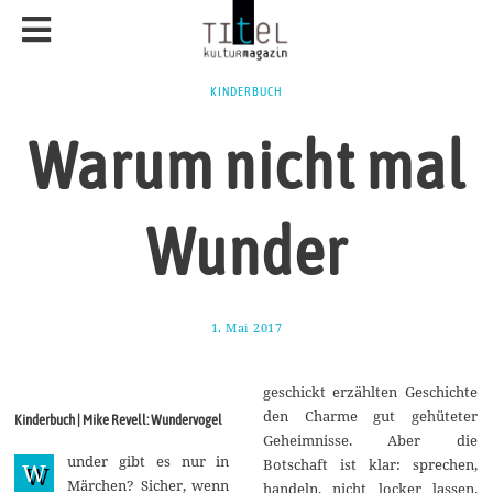
KINDERBUCH
Warum nicht mal
Wunder
1. Mai 2017
1
7
.
A
geschickt erzählten Geschichte
u
g
den Charme gut gehüteter
Kinderbuch | Mike Revell: Wundervogel
u
Geheimnisse. Aber die
s
under gibt es nur in
t
Botschaft ist klar: sprechen,
W
2
Märchen? Sicher, wenn
handeln, nicht locker lassen.
0