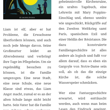
geheimnisvolle Kirchenruine,
ein uraltes Tagebuch, eine
Lehrerin mit Mary Poppins-
Einschlag und, ebenso unnütz
wie ungeschickt, Rückgriffe auf
den Zweiten Weltkrieg samt
Liam ist elf, aber er hat
Paris, spanischem Exil und
Probleme, die Erwachsene
einer Heldin der Résistance. Die
überfordern können, und auch
dazu konstruierte
noch jede Menge davon. Seine
Familiengeschichte ist alles
Großmutter leidet an
andere als logisch und fußt vor
Altersdemenz und verbringt
allem darauf, dass es eben ein
ihre Tage im Pflegeheim. Um sie
Gargoyle von Notre-Dame sein
regelmäßig besuchen zu
soll, als ob das die einzige
können, ist die Familie
Kirche ist, die solche
umgezogen. Eine neue Stadt,
Wasserspeier schmücken.
eine neue Schule, eine neue
Klasse sind etwas, das Liam
Wer eine Fantasygeschichte
Angst macht, zumal er es an der
erwartet, wird enttäuscht
alten Schule lange nicht leicht
werden, auch wenn man beim
hatte. Sein Vater hat die Familie
Lesen den Eindruck gewinnt,