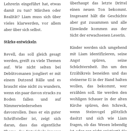
überhaupt das letzte Drittel
Lehrerin eingeführt hat, etwas
einen neuen Ton bekommt.
damit zu tun? Märchen oder
Insgesamt hält die Geschichte
Realität? Liam muss sich über
aber gut zusammen und alle
vieles klarwerden, vor allem
Einwände kommen aus der
aber über sich selbst.
Sicht der erwachsenen Leserin.
Stärke entwickeln
Kinder werden sich umgehend
mit Liam identifizieren, seine
Revell, das soll gleich gesagt
Angst spüren, seine
werden, greift zu viele Themen
Schüchternheit. Ihn um den
auf. Wie nicht selten bei
Erzählkreis beneiden und das
Debütromanen jongliert er mit
steinerne Ei in der Hand halten
einem Dutzend Bälle und es
wollen, das bekommt, wer
braucht eine nicht zu wundern,
erzählen soll. Sie werden den
wenn ein paar davon stracks zu
wohligen Schauer in der alten
Boden fallen und auf
Kirche spüren, den Schreck,
Nimmerwiedersehen
wenn Steinvogel plötzlich
davonrollen. Dass er ein guter
dasitzt und sich wie Liam
Schriftsteller ist, zeigt sich
fragen, ob das Wesen lebendig
daran, dass das eigentliche
ist oder gar nicht existiert? Sie