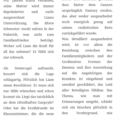
vor Jahren schon verlassen,
dass hinter dem Ganzen
seine Mutter wird immer
ursprünglich Fantasy steckte,
deprimierter und sucht
das aber weder ausgearbeitet
ausgerechnet Liams
noch energisch genug auf
Unterstützung. Die ältere
seinen realistischen Kern
Schwester steckt mitten in der
zurückgeführt wurde.
Pubertät, was nicht zum
Was detailliert ausgearbeitet
Familienfrieden beiträgt.
wird, ist vor allem die
Woher soll Liam die Kraft für
Beziehung zwischen den
all das nehmen? Er fühlt sich
Familienmitgliedern und der
nur schwach.
Großmutter. Formen der
Demenz und ihre Auswirkung
Als Steinvogel auftaucht,
auf die Angehörigen der
bessert sich die Lage
Kranken ist eingehend und
schlagartig. Plötzlich hat Liam
sensibel geschildert, das Leid
einen Beschützer. Er muss sich
aller Beteiligten fühlbar. Das
nur Hilfe wünschen und schon
Thema, wie man mit
kommt sie. Liegt das tatsächlich
Erinnerungen umgeht, schiebt
an dem rätselhaften Gargoyle?
sich ein bisschen plötzlich in
Oder hat die Erzählrunde im
den Vordergrund, wie
Klassenzimmer, die die neue