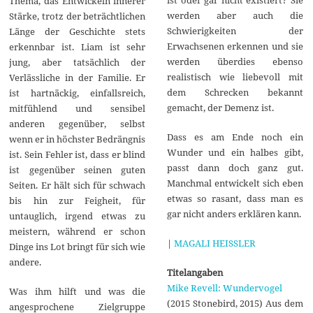
Thema, das Entwickeln innerer
werden aber auch die
Stärke, trotz der beträchtlichen
Schwierigkeiten der
Länge der Geschichte stets
Erwachsenen erkennen und sie
erkennbar ist. Liam ist sehr
werden überdies ebenso
jung, aber tatsächlich der
realistisch wie liebevoll mit
Verlässliche in der Familie. Er
dem Schrecken bekannt
ist hartnäckig, einfallsreich,
gemacht, der Demenz ist.
mitfühlend und sensibel
anderen gegenüber, selbst
Dass es am Ende noch ein
wenn er in höchster Bedrängnis
Wunder und ein halbes gibt,
ist. Sein Fehler ist, dass er blind
passt dann doch ganz gut.
ist gegenüber seinen guten
Manchmal entwickelt sich eben
Seiten. Er hält sich für schwach
etwas so rasant, dass man es
bis hin zur Feigheit, für
gar nicht anders erklären kann.
untauglich, irgend etwas zu
meistern, während er schon
|
MAGALI HEISSLER
Dinge ins Lot bringt für sich wie
andere.
Titelangaben
Mike Revell: Wundervogel
Was ihm hilft und was die
(2015 Stonebird, 2015) Aus dem
angesprochene Zielgruppe