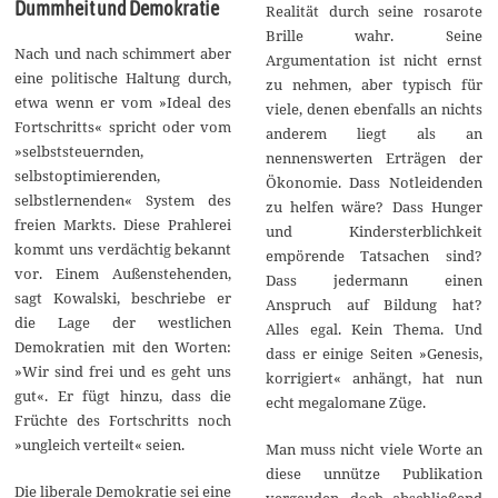
Dummheit und Demokratie
Realität durch seine rosarote
Brille wahr. Seine
Nach und nach schimmert aber
Argumentation ist nicht ernst
eine politische Haltung durch,
zu nehmen, aber typisch für
etwa wenn er vom »Ideal des
viele, denen ebenfalls an nichts
Fortschritts« spricht oder vom
anderem liegt als an
»selbststeuernden,
nennenswerten Erträgen der
selbstoptimierenden,
Ökonomie. Dass Notleidenden
selbstlernenden« System des
zu helfen wäre? Dass Hunger
freien Markts. Diese Prahlerei
und Kindersterblichkeit
kommt uns verdächtig bekannt
empörende Tatsachen sind?
vor. Einem Außenstehenden,
Dass jedermann einen
sagt Kowalski, beschriebe er
Anspruch auf Bildung hat?
die Lage der westlichen
Alles egal. Kein Thema. Und
Demokratien mit den Worten:
dass er einige Seiten »Genesis,
»Wir sind frei und es geht uns
korrigiert« anhängt, hat nun
gut«. Er fügt hinzu, dass die
echt megalomane Züge.
Früchte des Fortschritts noch
»ungleich verteilt« seien.
Man muss nicht viele Worte an
diese unnütze Publikation
Die liberale Demokratie sei eine
vergeuden, doch abschließend