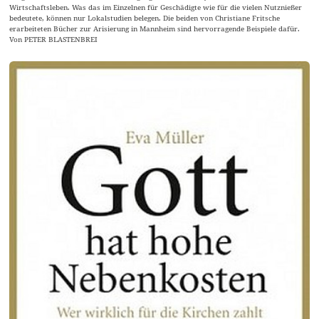
Wirtschaftsleben. Was das im Einzelnen für Geschädigte wie für die vielen Nutznießer
bedeutete, können nur Lokalstudien belegen. Die beiden von Christiane Fritsche
erarbeiteten Bücher zur Arisierung in Mannheim sind hervorragende Beispiele dafür.
Von PETER BLASTENBREI