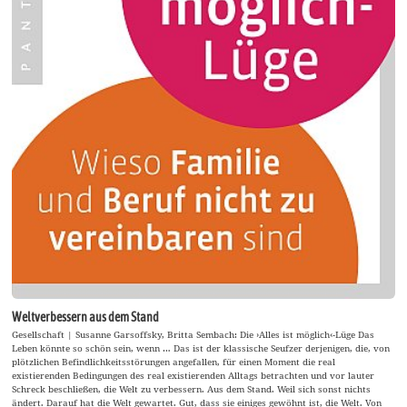
Weltverbessern aus dem Stand
Gesellschaft | Susanne Garsoffsky, Britta Sembach: Die ›Alles ist möglich‹-Lüge Das
Leben könnte so schön sein, wenn … Das ist der klassische Seufzer derjenigen, die, von
plötzlichen Befindlichkeitsstörungen angefallen, für einen Moment die real
existierenden Bedingungen des real existierenden Alltags betrachten und vor lauter
Schreck beschließen, die Welt zu verbessern. Aus dem Stand. Weil sich sonst nichts
ändert. Darauf hat die Welt gewartet. Gut, dass sie einiges gewöhnt ist, die Welt. Von