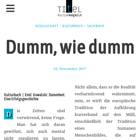
GESELLSCHAFT
/
KULTURBUCH
/
SACHBUCH
Dumm, wie dumm
10. November 2017
1
1
.
M
Nicht allein, dass er die Realität
a
i
verharmlosend wahrnimmt,
Kulturbuch | Emil Kowalski: Dummheit.
2
Eine Erfolgsgeschichte
nein, er wirft die europäische
0
1
Tradition der Aufklärung
ie Zeiten sind
8
D
kurzerhand auf den Müll,
verwirrend, keine Frage.
einschließlich der Tradition
Man hat sich daran
eines humanen
gewöhnt, sich auch mental
Menschenbildes, die auf
nicht regulieren zu lassen,