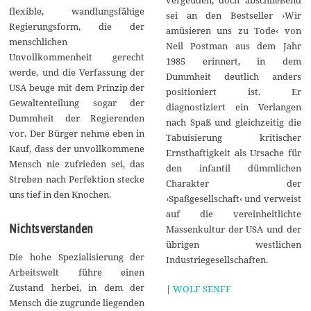
flexible, wandlungsfähige
sei an den Bestseller ›Wir
Regierungsform, die der
amüsieren uns zu Tode‹ von
menschlichen
Neil Postman aus dem Jahr
Unvollkommenheit gerecht
1985 erinnert, in dem
werde, und die Verfassung der
Dummheit deutlich anders
USA beuge mit dem Prinzip der
positioniert ist. Er
Gewaltenteilung sogar der
diagnostiziert ein Verlangen
Dummheit der Regierenden
nach Spaß und gleichzeitig die
vor. Der Bürger nehme eben in
Tabuisierung kritischer
Kauf, dass der unvollkommene
Ernsthaftigkeit als Ursache für
Mensch nie zufrieden sei, das
den infantil dümmlichen
Streben nach Perfektion stecke
Charakter der
uns tief in den Knochen.
›Spaßgesellschaft‹ und verweist
auf die vereinheitlichte
Nichts verstanden
Massenkultur der USA und der
übrigen westlichen
Die hohe Spezialisierung der
Industriegesellschaften.
Arbeitswelt führe einen
Zustand herbei, in dem der
|
WOLF SENFF
Mensch die zugrunde liegenden