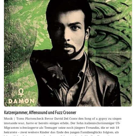
Katzenjammer, Affensound und Fuzz Crooner
Musik | Toms Plattencheck Bevor David Del Conte den Song of a gypsy zu singen
imstande war, hatte er bereits einiges erlebt. Der Sohn italienischstämmiger US-
Migranten schwängerte als Teenager seine noch jüngere Freundin, die er mit 18
heiratete – zwei weitere Kinder das Ende des jungen Familienglücks folgten, als