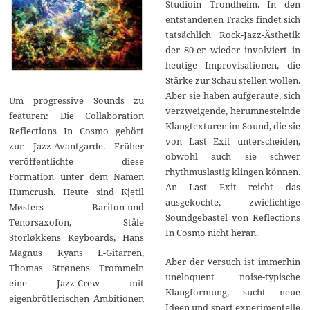
Studioin Trondheim. In den
entstandenen Tracks findet sich
tatsächlich Rock-Jazz-Ästhetik
der 80-er wieder involviert in
heutige Improvisationen, die
Stärke zur Schau stellen wollen.
Aber sie haben aufgeraute, sich
Um progressive Sounds zu
verzweigende, herumnestelnde
featuren: Die Collaboration
Klangtexturen im Sound, die sie
Reflections In Cosmo gehört
von Last Exit unterscheiden,
zur Jazz-Avantgarde. Früher
obwohl auch sie schwer
veröffentlichte diese
rhythmuslastig klingen können.
Formation unter dem Namen
An Last Exit reicht das
Humcrush. Heute sind Kjetil
ausgekochte, zwielichtige
Møsters Bariton-und
Soundgebastel von Reflections
Tenorsaxofon, Ståle
In Cosmo nicht heran.
Storløkkens Keyboards, Hans
Magnus Ryans E-Gitarren,
Aber der Versuch ist immerhin
Thomas Strønens Trommeln
uneloquent noise-typische
eine Jazz-Crew mit
Klangformung, sucht neue
eigenbrötlerischen Ambitionen
Ideen und spart experimentelle