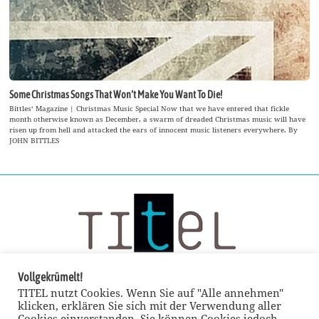
Some Christmas Songs That Won‘t Make You Want To Die!
Bittles‘ Magazine | Christmas Music Special Now that we have entered that fickle
month otherwise known as December, a swarm of dreaded Christmas music will have
risen up from hell and attacked the ears of innocent music listeners everywhere. By
JOHN BITTLES
Vollgekrümelt!
TITEL nutzt Cookies. Wenn Sie auf "Alle annehmen"
klicken, erklären Sie sich mit der Verwendung aller
Cookies einverstanden. Sie können Cookies jedoch