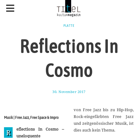
PLATTE
Reflections In
Cosmo
30. November 2017
1
1
.
M
von Free Jazz bis zu Hip-Hop,
a
i
Rock-eingefärbten Free Jazz
Musik | Free Jazz, Free Space & Impro
2
und zeitgenössischer Musik, ist
0
eflections In Cosmo –
1
dies auch kein Thema.
R
8
uneloquente