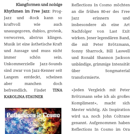
Klangformen und noisige
Reflections In Cosmo möchten
Rhythmen im Free Jazz
: Prog-
an die frühen 80-er des Free
Jazz und -Rock kann so
Jazz erinnern und
kraftvoll wie auch
insbesondere als eine Art
unausgegoren, dubios, grotesk,
Nachfolger von Last Exit
verworren, abstrus klingen.
wirken. Jener legendären Band,
Musik ist eine ästhetische Kraft
die mit Peter Brötzmann,
und Aussage und muss nicht
Sonny Sharrock, Bill Laswell
immer schön sein.
und Ronald Shannon Jackson
Unkommerzielle Jazz-Sounds
unbändige, grimmige Intensität
sind zwar von Jazz-Kenner seit
über Songmaterial
Langem entdeckt, scheinen
transformierte.
aber manchen doch
»Jeden Vergleich mit Peter
befremdlich. Findet
TINA
Brötzmann sehe ich als großes
KAROLINA STAUNER
Kompliment«, macht sich
Møster wichtig. Als Inspiration
wird u.a. noch John Coltrane
genannt. Aufgenommen haben
Reflections In Cosmo im Ora