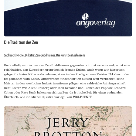
Die Tradition des Zen
Sachbuch | Michel Dijkstra: Zen-Buddhismus. Die Kunst des Loslassens
Die Vielfalt, mit der uns der Zen-Buddhismus gegenübertritt, ist verwirrend, er ist eine
reichhaltige, den Europäern ursprünglich fremde Kultur, auch wenn wir historisch
gelegentlich eine Nähe wahrnehmen, etwa in den Predigten von Meister Ekkehart oder
bei Johannes vom Kreuz. Andererseits finden wir ihn aktuell weit verbreitet, seine
Meister in den westlichen Industrienationen pflegen eine zahlreiche Anhängerschaft,
Beat-Poeten wie Allen Ginsberg oder Jack Kerouac und Ikonen des Pop wie Leonard
Cohen oder Kate Bush bekennen sich zu Zen, da ist hohe Zeit für einen ordnenden
Überblick, wie ihn Michel Dijkstra vorlegt. Von
WOLF SENFF