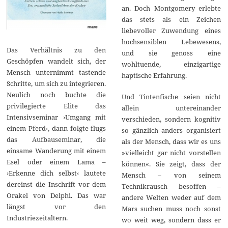
an. Doch Montgomery erlebte
das stets als ein Zeichen
liebevoller Zuwendung eines
hochsensiblen Lebewesens,
Das Verhältnis zu den
und sie genoss eine
Geschöpfen wandelt sich, der
wohltuende, einzigartige
Mensch unternimmt tastende
haptische Erfahrung.
Schritte, um sich zu integrieren.
Neulich noch buchte die
Und Tintenfische seien nicht
privilegierte Elite das
allein untereinander
Intensivseminar ›Umgang mit
verschieden, sondern kognitiv
einem Pferd‹, dann folgte flugs
so gänzlich anders organisiert
das Aufbauseminar, die
als der Mensch, dass wir es uns
einsame Wanderung mit einem
»vielleicht gar nicht vorstellen
Esel oder einem Lama –
können«. Sie zeigt, dass der
›Erkenne dich selbst‹ lautete
Mensch – von seinem
dereinst die Inschrift vor dem
Technikrausch besoffen –
Orakel von Delphi. Das war
andere Welten weder auf dem
längst vor den
Mars suchen muss noch sonst
Industriezeitaltern.
wo weit weg, sondern dass er