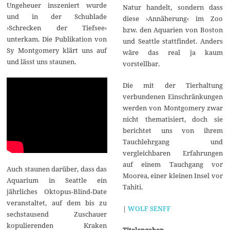
Ungeheuer inszeniert wurde
Natur handelt, sondern dass
und in der Schublade
diese ›Annäherung‹ im Zoo
›Schrecken der Tiefsee‹
bzw. den Aquarien von Boston
unterkam. Die Publikation von
und Seattle stattfindet. Anders
Sy Montgomery klärt uns auf
wäre das real ja kaum
und lässt uns staunen.
vorstellbar.
Die mit der Tierhaltung
verbundenen Einschränkungen
werden von Montgomery zwar
nicht thematisiert, doch sie
berichtet uns von ihrem
Tauchlehrgang und
vergleichbaren Erfahrungen
auf einem Tauchgang vor
Auch staunen darüber, dass das
Moorea, einer kleinen Insel vor
Aquarium in Seattle ein
Tahiti.
jährliches Oktopus-Blind-Date
veranstaltet, auf dem bis zu
|
WOLF SENFF
sechstausend Zuschauer
kopulierenden Kraken
Titelangaben