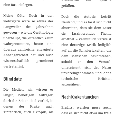
eine Rast einlegen.
gefallen.
Meine Güte. Noch in den
Doch die Autorin betritt
Siebzigern wäre so etwas der
Neuland, und es lässt sich nicht
Langweiler des Jahrzehnts
abstreiten, dass sie dem Leser
gewesen – wie die Ornithologie
ein faszinierendes Thema
überhaupt, die, öffentlich kaum
eröffnet – vermutlich verweist
wahrgenommen, heute eine
eine derartige Kritik lediglich
überaus zahlreiche, engagierte
auf all die Schwierigkeiten, die
Anhängerschaft hat und auch
dem Menschen bevorstehen,
wissenschaftlich prominent
sobald er den Versuch
vertreten ist.
unternimmt, sich der Natur
unvoreingenommen und ohne
technische Krücken
Blind date
anzunähern.
Die Medien, wir wissen es
längst, benötigen Aufreger,
Nach Kraken tauchen
doch die Zeiten sind vorbei, in
denen der Krake, auch
Ergänzt werden muss auch,
Tintenfisch, auch Oktopus, als
dass es sich nicht etwa um freie