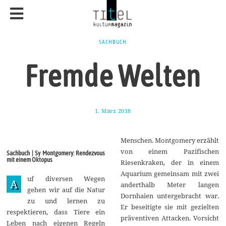
SACHBUCH
Fremde Welten
1. März 2018
1
1
.
M
Menschen. Montgomery erzählt
a
i
von einem Pazifischen
Sachbuch | Sy Montgomery: Rendezvous
2
mit einem Oktopus
Riesenkraken, der in einem
0
1
Aquarium gemeinsam mit zwei
uf diversen Wegen
8
A
anderthalb Meter langen
gehen wir auf die Natur
Dornhaien untergebracht war.
zu und lernen zu
Er beseitigte sie mit gezielten
respektieren, dass Tiere ein
präventiven Attacken. Vorsicht
Leben nach eigenen Regeln