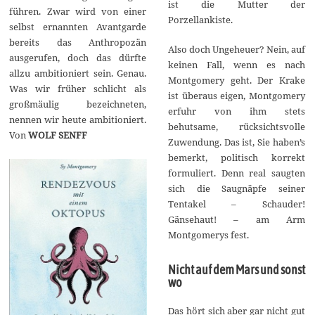
ist die Mutter der
führen. Zwar wird von einer
Porzellankiste.
selbst ernannten Avantgarde
bereits das Anthropozän
Also doch Ungeheuer? Nein, auf
ausgerufen, doch das dürfte
keinen Fall, wenn es nach
allzu ambitioniert sein. Genau.
Montgomery geht. Der Krake
Was wir früher schlicht als
ist überaus eigen, Montgomery
großmäulig bezeichneten,
erfuhr von ihm stets
nennen wir heute ambitioniert.
behutsame, rücksichtsvolle
Von
WOLF SENFF
Zuwendung. Das ist, Sie haben’s
bemerkt, politisch korrekt
formuliert. Denn real saugten
sich die Saugnäpfe seiner
Tentakel – Schauder!
Gänsehaut! – am Arm
Montgomerys fest.
Nicht auf dem Mars und sonst
wo
Das hört sich aber gar nicht gut