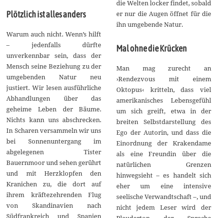
die Welten locker findet, sobald
er nur die Augen öffnet für die
Plötzlich ist alles anders
ihn umgebende Natur.
Warum auch nicht. Wenn’s hilft
– jedenfalls dürfte
Mal ohne die Krücken
unverkennbar sein, dass der
Mensch seine Beziehung zu der
Man mag zurecht an
umgebenden Natur neu
›Rendezvous mit einem
justiert. Wir lesen ausführliche
Oktopus‹ kritteln, dass viel
Abhandlungen über das
amerikanisches Lebensgefühl
geheime Leben der Bäume.
um sich greift, etwa in der
Nichts kann uns abschrecken.
breiten Selbstdarstellung des
In Scharen versammeln wir uns
Ego der Autorin, und dass die
bei Sonnenuntergang im
Einordnung der Krakendame
abgelegenen Tister
als eine Freundin über die
Bauernmoor und sehen gerührt
natürlichen Grenzen
und mit Herzklopfen den
hinwegsieht – es handelt sich
Kranichen zu, die dort auf
eher um eine intensive
ihrem kräftezehrenden Flug
seelische Verwandtschaft –, und
von Skandinavien nach
nicht jedem Leser wird der
Südfrankreich und Spanien
Plauderton der Sprache