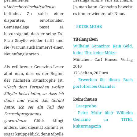
Ja, man kann. Genazino beweist
»
Liebesbereitschaftsdienst
«
es immer wieder aufs Neue.
befindet. Zu solch einer
disparaten, emotionalen
|
PETER MOHR
Gemengelage passt es
hevorragend, dass er seine Ex-
Titelangaben
Frau Sibylle wieder trifft und
Wilhelm Genazino: Kein Geld,
sie (warum auch immer?) einen
keine Uhr, keine Mütze
Neuanfang starten.
München: Carl Hanser Verlag
2018
Als erfahrener Genazino-Leser
176 Seiten, 20 Euro
ahnt man, dass es der Beginn
|
Erwerben Sie dieses Buch
der nächsten Katastrophe ist.
portofrei bei Osiander
»
Nach dem Fernsehen wollte
Sibylle beischlafen, so dass ich
Reinschauen
dann und wann das Gefühl
|
Leseprobe
hatte, ich sei ein Teil des
|
Peter Mohr über Wilhelm
Fernsehprogramms
Genazino in TITEL
geworden.
« Glück klingt
kulturmagazin
anders, und diesmal kommt es
sogar knüppeldick, denn Sibylle