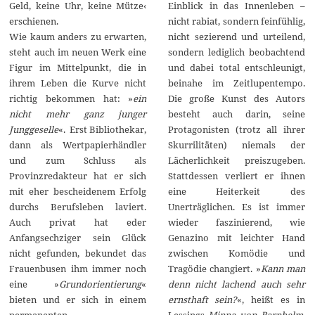
Einblick in das Innenleben –
Geld, keine Uhr, keine Mütze‹
nicht rabiat, sondern feinfühlig,
erschienen.
nicht sezierend und urteilend,
Wie kaum anders zu erwarten,
sondern lediglich beobachtend
steht auch im neuen Werk eine
und dabei total entschleunigt,
Figur im Mittelpunkt, die in
beinahe im Zeitlupentempo.
ihrem Leben die Kurve nicht
Die große Kunst des Autors
richtig bekommen hat: »
ein
besteht auch darin, seine
nicht mehr ganz junger
Protagonisten (trotz all ihrer
Junggeselle
«. Erst Bibliothekar,
Skurrilitäten) niemals der
dann als Wertpapierhändler
Lächerlichkeit preiszugeben.
und zum Schluss als
Stattdessen verliert er ihnen
Provinzredakteur hat er sich
eine Heiterkeit des
mit eher bescheidenem Erfolg
Unerträglichen. Es ist immer
durchs Berufsleben laviert.
wieder faszinierend, wie
Auch privat hat eder
Genazino mit leichter Hand
Anfangsechziger sein Glück
zwischen Komödie und
nicht gefunden, bekundet das
Tragödie changiert. »
Kann man
Frauenbusen ihm immer noch
denn nicht lachend auch sehr
eine »
Grundorientierung
«
ernsthaft sein?
«, heißt es in
bieten und er sich in einem
Lessings
Minna von Barnhelm
.
permanenten