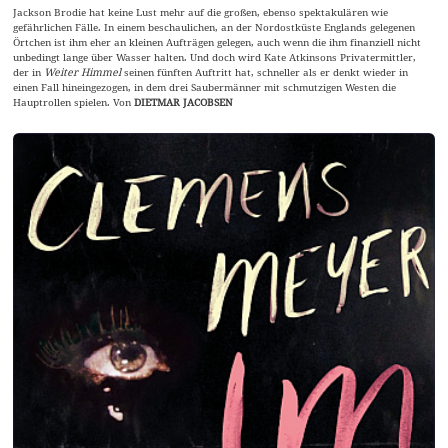
Jackson Brodie hat keine Lust mehr auf die großen, ebenso spektakulären wie
gefährlichen Fälle. In einem beschaulichen, an der Nordostküste Englands gelegenen
Örtchen ist ihm eher an kleinen Aufträgen gelegen, auch wenn die ihm finanziell nicht
unbedingt lange über Wasser halten. Und doch wird Kate Atkinsons Privatermittler,
der in
Weiter Himmel
seinen fünften Auftritt hat, schneller als er denkt wieder in
einen Fall hineingezogen, in dem drei Saubermänner mit schmutzigen Westen die
Hauptrollen spielen. Von
DIETMAR JACOBSEN