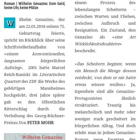
i
einem Prozess des
Roman | Wilhelm Genazino: Kein Geld,
2
keine Uhr, keine Mütze
lebenslangen Scheiterns –
0
1
zwischen Warten und Fliehen,
ilhelm Genazino, der
8
W
zwischen Aufbruch und
am 22.01.2018 seinen 75.
Resignation. Ein Zustand, den
Geburtstag feierte,
Genazino als »
eine Art
spricht im Rückblick über seine
Wirklichkeitsdoublette
«
Schriftstellerlaufbahn von
beschreibt.
»
einem konventionellen,
langsamen bürgerlichen
»
Das Scheitern beginnt, wenn
Aufstieg
«. 2001 hatte Marcel
ein Mensch die Menge dessen
Reich-Ranicki im
Literarischen
entdeckt, von dem er nie hatte
Quartett
des ZDF die Werke des
etwas wissen wollen.
« Ja,
gebürtigen Mannheimes
irgendwie sind alle Genazino-
hochgelobt, drei Jahre später
Protagonisten ähnlich
gab es den öffentlichen
strukturiert. Traurig bis
Ritterschlag durch die
melancholisch und mehr oder
Verleihung des Georg-Büchner-
weniger stark gescheitert im
Preises.Von
PETER MOHR
bürgerlichen Alltag. Und doch
erlebt man in jedem Genazino-
Roman neue Facetten des