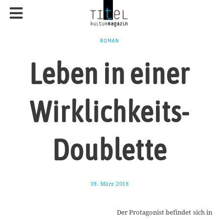
ROMAN
Leben in einer
Wirklichkeits-
Doublette
19. März 2018
1
1
.
M
Der Protagonist befindet sich in
a