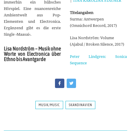
|
TINA KAROLINA STAUNER
immerhin ein hübsches
Hörspiel. Eine nuancenreiche
Titelangaben
Ambientwelt aus Pop-
Surma: Antwerpen
Elementen und Electronica.
(Omnichord Record, 2017)
Ergänzend gibt es die erste
Single ›Maasai‹.
Lisa Nordström: Volume
(Ajabul / Broken Silence, 2017)
Lisa Nordström – Musik ohne
Worte von Electronica über
Peter Lindgren: Sonica
Ethno bis Avantgarde
Sequence
MUSIK/MUSIC
SKANDINAVIEN