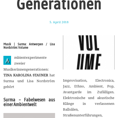
Generationen
5. April 2018
1
1
.
M
a
i
Musik | Surma: Antwerpen / Lisa
2
Nordström: Volume
0
1
mbientexperimente
8
A
zweier
Musikerinnengenerationen:
TINA KAROLINA STAUNER
hat
Improvisation, Electronica,
Surma und Lisa Nordström
Jazz, Ethno, Ambient, Pop,
gehört
Avantgarde im Zufälligen.
Elektronische und akustische
Surma – Fabelwesen aus
Klänge in verlassenen
einer Ambientwelt
Ballsälen,
Straßenunterführungen,