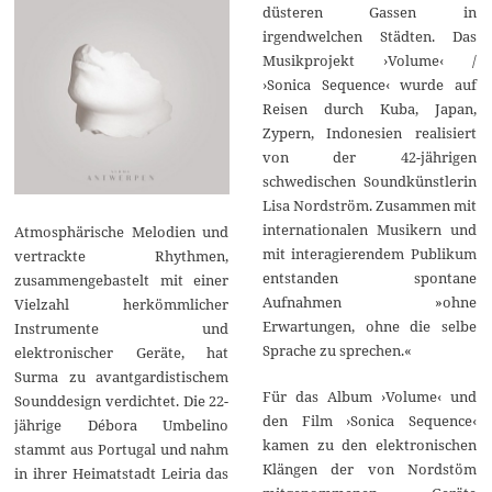
düsteren Gassen in
irgendwelchen Städten. Das
Musikprojekt ›Volume‹ /
›Sonica Sequence‹ wurde auf
Reisen durch Kuba, Japan,
Zypern, Indonesien realisiert
von der 42-jährigen
schwedischen Soundkünstlerin
Lisa Nordström. Zusammen mit
internationalen Musikern und
Atmosphärische Melodien und
mit interagierendem Publikum
vertrackte Rhythmen,
entstanden spontane
zusammengebastelt mit einer
Aufnahmen »ohne
Vielzahl herkömmlicher
Erwartungen, ohne die selbe
Instrumente und
Sprache zu sprechen.«
elektronischer Geräte, hat
Surma zu avantgardistischem
Für das Album ›Volume‹ und
Sounddesign verdichtet. Die 22-
den Film ›Sonica Sequence‹
jährige Débora Umbelino
kamen zu den elektronischen
stammt aus Portugal und nahm
Klängen der von Nordstöm
in ihrer Heimatstadt Leiria das