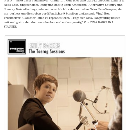
Musik | Neko Case: Truckdriver, Gladiator, Mule Hier also Gute-Laune-Americana á la
Neko Case. Ungeschliffen, eckig und kantig kann Americana, Alternative Country und
Country Noir allerdings jederzeit sein. Ich höre den aktuellen Neko Case-Sampler, der
mir vorliegt um die soeben veröffentlichte 9 Scheiben umfassende Vinyl-Box
Truckdriver, Gladiator, Mule zu repräsentieren. Fragt sich also, Songwriting besser
nett und glatt oder eher verschroben und widerspenstig? Von TINA KAROLINA
STAUNER