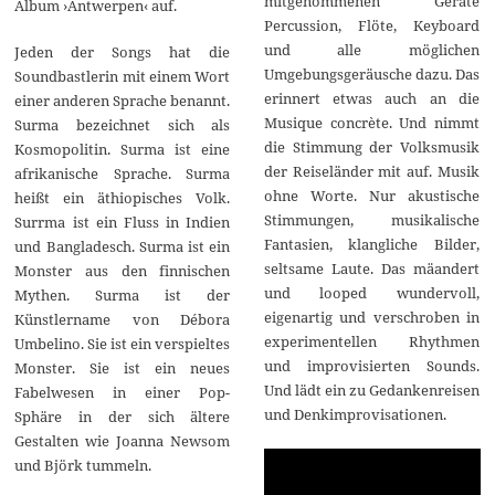
mitgenommenen Geräte
Album ›Antwerpen‹ auf.
Percussion, Flöte, Keyboard
und alle möglichen
Jeden der Songs hat die
Umgebungsgeräusche dazu. Das
Soundbastlerin mit einem Wort
erinnert etwas auch an die
einer anderen Sprache benannt.
Musique concrète. Und nimmt
Surma bezeichnet sich als
die Stimmung der Volksmusik
Kosmopolitin. Surma ist eine
der Reiseländer mit auf. Musik
afrikanische Sprache. Surma
ohne Worte. Nur akustische
heißt ein äthiopisches Volk.
Stimmungen, musikalische
Surrma ist ein Fluss in Indien
Fantasien, klangliche Bilder,
und Bangladesch. Surma ist ein
seltsame Laute. Das mäandert
Monster aus den finnischen
und looped wundervoll,
Mythen. Surma ist der
eigenartig und verschroben in
Künstlername von Débora
experimentellen Rhythmen
Umbelino. Sie ist ein verspieltes
und improvisierten Sounds.
Monster. Sie ist ein neues
Und lädt ein zu Gedankenreisen
Fabelwesen in einer Pop-
und Denkimprovisationen.
Sphäre in der sich ältere
Gestalten wie Joanna Newsom
und Björk tummeln.