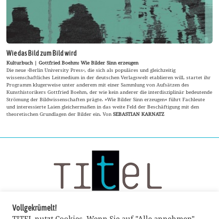
Wie das Bild zum Bild wird
Kulturbuch | Gottfried Boehm: Wie Bilder Sinn erzeugen
Die neue ›Berlin University Press‹, die sich als populäres und gleichzeitig
wissenschaftliches Leitmedium in der deutschen Verlagswelt etablieren will, startet ihr
Programm klugerweise unter anderem mit einer Sammlung von Aufsätzen des
Kunsthistorikers Gottfried Boehm, der wie kein anderer die interdisziplinär bedeutende
Strömung der Bildwissenschaften prägte. »Wie Bilder Sinn erzeugen« führt Fachleute
und interessierte Laien gleichermaßen in das weite Feld der Beschäftigung mit den
theoretischen Grundlagen der Bilder ein. Von
SEBASTIAN KARNATZ
Vollgekrümelt!
TITEL nutzt Cookies. Wenn Sie auf "Alle annehmen"