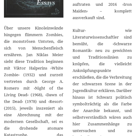
auftraten und 2016 ›Iron
Maiden‹ – komplett
ausverkauft sind.
Über unsere Kinoleinwände
Kultur- wie
hingegen flimmern Zombies,
Literaturwissenschaftler sind
die monströsen Untoten, die
bemüht, die ›Schwarze
sich von Menschenfleisch
Romantik‹ neu zu gewichten
ernähren. Jan Niklas Meier
und Traditionslinien zu
sieht diese Tradition beginnen
knüpfen, die vielleicht
mit Viktor Halperins ›White
Anknüpfungspunkte
Zombie‹ (1932) und zurzeit
erschließen, die die Verbreitung
vertreten durch George A.
der schwarzen Szene in der
Romero mit ›Night of the
Jugendkultur erklären. Darüber
Living Dead‹ (1968), ›Dawn of
hinaus ist Schwarz politisch
the Dead‹ (1978) und ›Resort‹
symbolträchtig als die Farbe
(2015), jeweils inszeniert als
der Anarchie bekannt, und
eine Abrechnung mit der
selbstverständlich wären auch
modernen Gesellschaft, sei es
hier Zusammenhänge zu
die drohende atomare
untersuchen und zu
Katastrophe, das