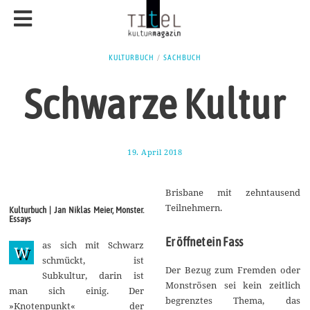
KULTURBUCH
/
SACHBUCH
Schwarze Kultur
19. April 2018
1
1
.
M
Brisbane mit zehntausend
a
i
Teilnehmern.
Kulturbuch | Jan Niklas Meier, Monster.
2
Essays
0
1
Er öffnet ein Fass
as sich mit Schwarz
8
W
schmückt, ist
Der Bezug zum Fremden oder
Subkultur, darin ist
Monströsen sei kein zeitlich
man sich einig. Der
begrenztes Thema, das
»Knotenpunkt« der