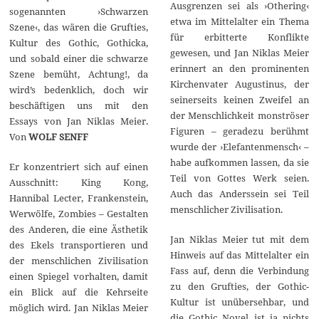
Ausgrenzen sei als ›Othering‹
sogenannten ›Schwarzen
etwa im Mittelalter ein Thema
Szene‹, das wären die Grufties,
für erbitterte Konflikte
Kultur des Gothic, Gothicka,
gewesen, und Jan Niklas Meier
und sobald einer die schwarze
erinnert an den prominenten
Szene bemüht, Achtung!, da
Kirchenvater Augustinus, der
wird’s bedenklich, doch wir
seinerseits keinen Zweifel an
beschäftigen uns mit den
der Menschlichkeit monströser
Essays von Jan Niklas Meier.
Figuren – geradezu berühmt
Von
WOLF SENFF
wurde der ›Elefantenmensch‹ –
habe aufkommen lassen, da sie
Er konzentriert sich auf einen
Teil von Gottes Werk seien.
Ausschnitt: King Kong,
Auch das Anderssein sei Teil
Hannibal Lecter, Frankenstein,
menschlicher Zivilisation.
Werwölfe, Zombies – Gestalten
des Anderen, die eine Ästhetik
Jan Niklas Meier tut mit dem
des Ekels transportieren und
Hinweis auf das Mittelalter ein
der menschlichen Zivilisation
Fass auf, denn die Verbindung
einen Spiegel vorhalten, damit
zu den Grufties, der Gothic-
ein Blick auf die Kehrseite
Kultur ist unübersehbar, und
möglich wird. Jan Niklas Meier
die Gothic Novel ist ja nichts