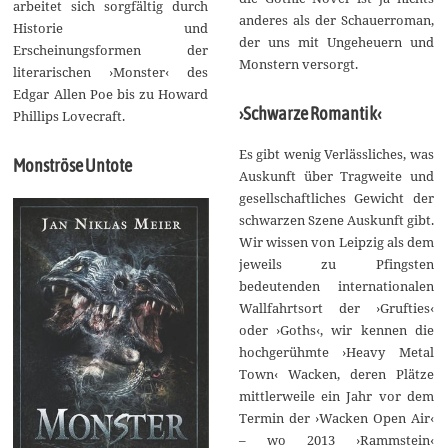
arbeitet sich sorgfältig durch
anderes als der Schauerroman,
Historie und
der uns mit Ungeheuern und
Erscheinungsformen der
Monstern versorgt.
literarischen ›Monster‹ des
Edgar Allen Poe bis zu Howard
›Schwarze Romantik‹
Phillips Lovecraft.
Es gibt wenig Verlässliches, was
Monströse Untote
Auskunft über Tragweite und
gesellschaftliches Gewicht der
schwarzen Szene Auskunft gibt.
Wir wissen von Leipzig als dem
jeweils zu Pfingsten
bedeutenden internationalen
Wallfahrtsort der ›Grufties‹
oder ›Goths‹, wir kennen die
hochgerühmte ›Heavy Metal
Town‹ Wacken, deren Plätze
mittlerweile ein Jahr vor dem
Termin der ›Wacken Open Air‹
– wo 2013 ›Rammstein‹