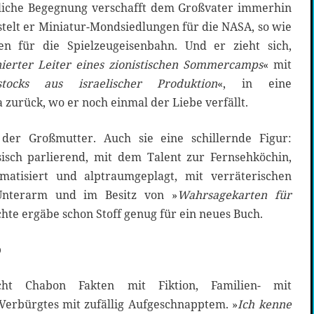
liche Begegnung verschafft dem Großvater immerhin
stelt er Miniatur-Mondsiedlungen für die NASA, so wie
n für die Spielzeugeisenbahn. Und er zieht sich,
nierter Leiter eines zionistischen Sommercamps
« mit
tocks aus israelischer Produktion
«, in eine
 zurück, wo er noch einmal der Liebe verfällt.
er Großmutter. Auch sie eine schillernde Figur:
isch parlierend, mit dem Talent zur Fernsehköchin,
matisiert und alptraumgeplagt, mit verräterischen
Unterarm und im Besitz von »
Wahrsagekarten für
chte ergäbe schon Stoff genug für ein neues Buch.
o
cht Chabon Fakten mit Fiktion, Familien- mit
 Verbürgtes mit zufällig Aufgeschnapptem. »
Ich kenne