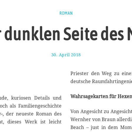
ROMAN
r dunklen Seite des
30. April 2018
1
1
.
M
Priester den Weg zu eine
a
deutsche Raumfahrtingenie
i
2
Wahrsagekarten für Hexe
0
ude, kuriosen Details und
1
ch als Familiengeschichte
8
Von Angesicht zu Angesicht
w‹, der neueste Roman des
Wernher von Braun allerdi
t, dieses Werk ist leicht
Beach – just in dem Mome