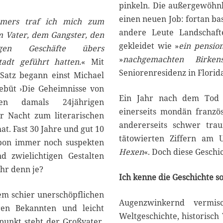
pinkeln. Die außergewöhn
einen neuen Job: fortan ba
ers traf ich mich zum
andere Leute Landschafte
 Vater, dem Gangster, den
gekleidet wie »
ein pensio
tigen Geschäfte übers
»
nachgemachten Birkens
adt geführt hatten.
« Mit
Seniorenresidenz in Florida
Satz begann einst Michael
ebüt ›Die Geheimnisse von
Ein Jahr nach dem Tod d
den damals 24jährigen
einerseits mondän französ
r Nacht zum literarischen
andererseits schwer trau
at. Fast 30 Jahre und gut 10
tätowierten Ziffern am 
bon immer noch suspekten
Hexen
«. Doch diese Geschi
d zwielichtigen Gestalten
ehr denn je?
Ich kenne die Geschichte s
em schier unerschöpflichen
Augenzwinkernd vermis
ren Bekannten und leicht
Weltgeschichte, historisch
punkt steht der Großvater,