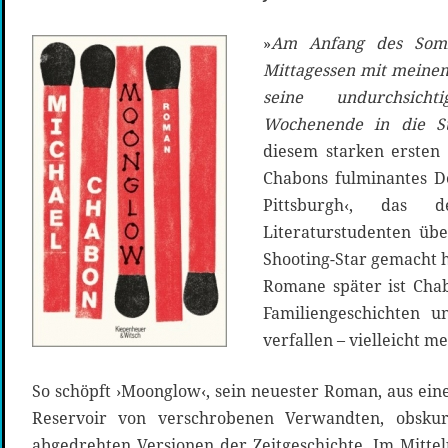
»
Am
Anfang
des Somm
Mittagessen mit meinem
seine undurchsich
Wochenende in die St
diesem starken ersten 
Chabons fulminantes D
Pittsburgh‹, das 
Literaturstudenten übe
Shooting-Star gemacht h
Romane später ist Cha
Familiengeschichten un
verfallen – vielleicht m
So schöpft ›Moonglow‹, sein neuester Roman, aus ein
Reservoir von verschrobenen Verwandten, obsku
abgedrehten Versionen der Zeitgeschichte. Im Mittel