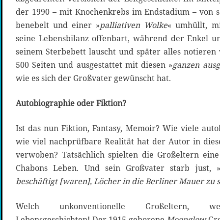
der 1990 – mit Knochenkrebs im Endstadium – von s
benebelt und einer »
palliativen Wolke
« umhüllt, mi
seine Lebensbilanz offenbart, während der Enkel u
seinem Sterbebett lauscht und später alles notieren 
500 Seiten und ausgestattet mit diesen »
ganzen ausg
wie es sich der Großvater gewünscht hat.
Autobiographie oder Fiktion?
Ist das nun Fiktion, Fantasy, Memoir? Wie viele aut
wie viel nachprüfbare Realität hat der Autor in d
verwoben? Tatsächlich spielten die Großeltern eine
Chabons Leben. Und sein Großvater starb just, 
beschäftigt [waren], Löcher in die Berliner Mauer zu 
Welch unkonventionelle Großeltern, we
Lebensgeschichten! Der 1915 geborene
Moonglow
-Gr