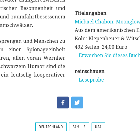
ytischer Besonnenheit und
Titelangaben
 und raumfahrtbesessenem
Michael Chabon: Moonglo
ummschwätzer.
Aus dem amerikanischen En
Köln: Kiepenheuer & Witsc
u sprengen und Menschen zu
492 Seiten. 24,00 Euro
n einer Spionageeinheit
|
Erwerben Sie dieses Buch
üren, allen voran Wernher
nschwarzem Humor sind die
reinschauen
ein leutselig kooperativer
|
Leseprobe
DEUTSCHLAND
FAMILIE
USA