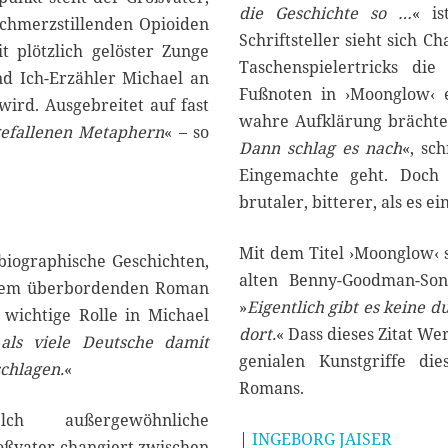
die Geschichte so …
« is
chmerzstillenden Opioiden
Schriftsteller sieht sich C
t plötzlich gelöster Zunge
Taschenspielertricks di
nd Ich-Erzähler Michael an
Fußnoten in ›Moonglow‹ e
wird. Ausgebreitet auf fast
wahre Aufklärung brächte
efallenen Metaphern
« – so
Dann schlag es nach
«, sc
Eingemachte geht. Doch
brutaler, bitterer, als es e
Mit dem Titel ›Moonglow‹ 
obiographische Geschichten,
alten Benny-Goodman-Son
iesem überbordenden Roman
»
Eigentlich gibt es keine d
 wichtige Rolle in Michael
dort.
« Dass dieses Zitat We
»
als viele Deutsche damit
genialen Kunstgriffe die
schlagen.
«
Romans.
lch außergewöhnliche
|
INGEBORG JAISER
oßvater changiert zwischen