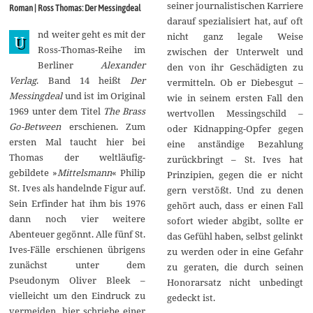
l
seiner journalistischen Karriere
Roman | Ross Thomas: Der Messingdeal
i
darauf spezialisiert hat, auf oft
2
nd weiter geht es mit der
0
nicht ganz legale Weise
U
1
Ross-Thomas-Reihe im
zwischen der Unterwelt und
5
Berliner
Alexander
den von ihr Geschädigten zu
Verlag
. Band 14 heißt
Der
vermitteln. Ob er Diebesgut –
Messingdeal
und ist im Original
wie in seinem ersten Fall den
1969 unter dem Titel
The Brass
wertvollen Messingschild –
Go-Between
erschienen. Zum
oder Kidnapping-Opfer gegen
ersten Mal taucht hier bei
eine anständige Bezahlung
Thomas der weltläufig-
zurückbringt – St. Ives hat
gebildete »
Mittelsmann
« Philip
Prinzipien, gegen die er nicht
St. Ives als handelnde Figur auf.
gern verstößt. Und zu denen
Sein Erfinder hat ihm bis 1976
gehört auch, dass er einen Fall
dann noch vier weitere
sofort wieder abgibt, sollte er
Abenteuer gegönnt. Alle fünf St.
das Gefühl haben, selbst gelinkt
Ives-Fälle erschienen übrigens
zu werden oder in eine Gefahr
zunächst unter dem
zu geraten, die durch seinen
Pseudonym Oliver Bleek –
Honorarsatz nicht unbedingt
vielleicht um den Eindruck zu
gedeckt ist.
vermeiden, hier schriebe einer