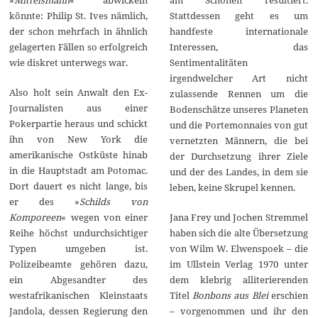
Stattdessen geht es um
könnte: Philip St. Ives nämlich,
handfeste internationale
der schon mehrfach in ähnlich
Interessen, das
gelagerten Fällen so erfolgreich
Sentimentalitäten
wie diskret unterwegs war.
irgendwelcher Art nicht
Also holt sein Anwalt den Ex-
zulassende Rennen um die
Journalisten aus einer
Bodenschätze unseres Planeten
Pokerpartie heraus und schickt
und die Portemonnaies von gut
ihn von New York die
vernetzten Männern, die bei
amerikanische Ostküste hinab
der Durchsetzung ihrer Ziele
in die Hauptstadt am Potomac.
und der des Landes, in dem sie
Dort dauert es nicht lange, bis
leben, keine Skrupel kennen.
er des »
Schilds von
Jana Frey und Jochen Stremmel
Komporeen
« wegen von einer
haben sich die alte Übersetzung
Reihe höchst undurchsichtiger
von Wilm W. Elwenspoek – die
Typen umgeben ist.
im Ullstein Verlag 1970 unter
Polizeibeamte gehören dazu,
dem klebrig alliterierenden
ein Abgesandter des
Titel
Bonbons aus Blei
erschien
westafrikanischen Kleinstaats
– vorgenommen und ihr den
Jandola, dessen Regierung den