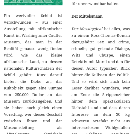
für unverwundbar halten.
Ein wertvoller Schild ist
Der Mittelsmann
verschwunden – aus einer
Der Messingdeal
hat alles, was
Ausstellung mit afrikanischer
zu einem Ross-Thomas-Roman
Kunst im Washingtoner Coulter
dazugehört: Sex and crime,
Museum, das man in der
schnelle, gut gebaute Dialoge,
Realität genauso wenig finden
Witz und Chuzpe, einen
wird wie das kleine
Detektiv mit Moral und den für
afrikanische Land, zu dessen
diesen Autor typischen Blick
nationalen Kulturschätzen der
hinter die Kulissen der Politik.
Schild gehört. Kurz darauf
Und so wird sich auch kein
bieten die Diebe an, das
Leser darüber wundern, wer
Kultobjekt gegen eine Summe
am Ende die Strippenzieher
von 250.000 Dollar an das
hinter dem spektakulären
Museum zurückzugeben. Und
Diebstahl sind und dass deren
sie haben auch gleich einen
Interesse an dem 30 kg
Vorschlag, wer dieses Geschäft
schweren Artefakt nicht aus
zwischen ihnen und der
interesselosem Wohlgefallen
Museumsleitung als
am Schönen resultiert.
»
Mittelsmann
« abwickeln