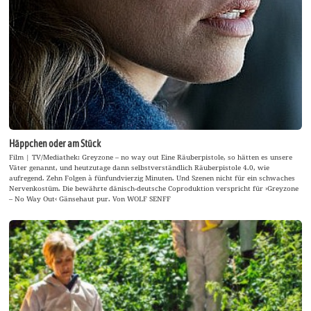
Häppchen oder am Stück
Film | TV/Mediathek: Greyzone – no way out Eine Räuberpistole, so hätten es unsere
Väter genannt, und heutzutage dann selbstverständlich Räuberpistole 4.0, wie
aufregend. Zehn Folgen à fünfundvierzig Minuten. Und Szenen nicht für ein schwaches
Nervenkostüm. Die bewährte dänisch-deutsche Coproduktion verspricht für ›Greyzone
– No Way Out‹ Gänsehaut pur. Von WOLF SENFF