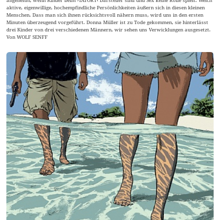
angenehm, wenn Kinder beim ›TATORT‹ Darsteller sind und Sex keine Rolle spielt. Welch
aktive, eigenwillige, hochempfindliche Persönlichkeiten äußern sich in diesen kleinen
Menschen. Dass man sich ihnen rücksichtsvoll nähern muss, wird uns in den ersten
Minuten überzeugend vorgeführt. Donna Müller ist zu Tode gekommen, sie hinterlässt
drei Kinder von drei verschiedenen Männern, wir sehen uns Verwicklungen ausgesetzt.
Von WOLF SENFF