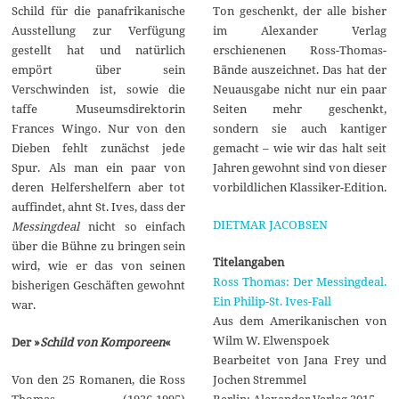
Ton geschenkt, der alle bisher
Schild für die panafrikanische
im Alexander Verlag
Ausstellung zur Verfügung
erschienenen Ross-Thomas-
gestellt hat und natürlich
Bände auszeichnet. Das hat der
empört über sein
Neuausgabe nicht nur ein paar
Verschwinden ist, sowie die
Seiten mehr geschenkt,
taffe Museumsdirektorin
sondern sie auch kantiger
Frances Wingo. Nur von den
gemacht – wie wir das halt seit
Dieben fehlt zunächst jede
Jahren gewohnt sind von dieser
Spur. Als man ein paar von
vorbildlichen Klassiker-Edition.
deren Helfershelfern aber tot
auffindet, ahnt St. Ives, dass der
DIETMAR JACOBSEN
Messingdeal
nicht so einfach
über die Bühne zu bringen sein
Titelangaben
wird, wie er das von seinen
Ross Thomas: Der Messingdeal.
bisherigen Geschäften gewohnt
Ein Philip-St. Ives-Fall
war.
Aus dem Amerikanischen von
Wilm W. Elwenspoek
Der »
Schild von Komporeen
«
Bearbeitet von Jana Frey und
Jochen Stremmel
Von den 25 Romanen, die Ross
Berlin: Alexander Verlag 2015
Thomas (1926-1995)