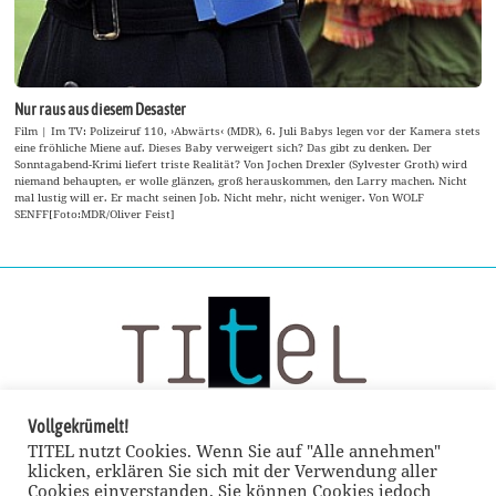
Nur raus aus diesem Desaster
Film | Im TV: Polizeiruf 110, ›Abwärts‹ (MDR), 6. Juli Babys legen vor der Kamera stets
eine fröhliche Miene auf. Dieses Baby verweigert sich? Das gibt zu denken. Der
Sonntagabend-Krimi liefert triste Realität? Von Jochen Drexler (Sylvester Groth) wird
niemand behaupten, er wolle glänzen, groß herauskommen, den Larry machen. Nicht
mal lustig will er. Er macht seinen Job. Nicht mehr, nicht weniger. Von WOLF
SENFF[Foto:MDR/Oliver Feist]
Vollgekrümelt!
TITEL nutzt Cookies. Wenn Sie auf "Alle annehmen"
klicken, erklären Sie sich mit der Verwendung aller
Cookies einverstanden. Sie können Cookies jedoch