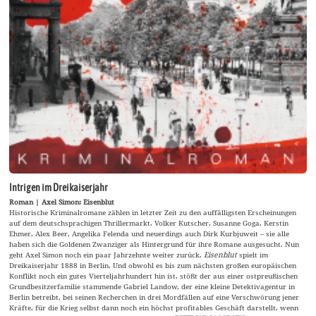
Intrigen im Dreikaiserjahr
Roman | Axel Simon: Eisenblut
Historische Kriminalromane zählen in letzter Zeit zu den auffälligsten Erscheinungen
auf dem deutschsprachigen Thrillermarkt. Volker Kutscher, Susanne Goga, Kerstin
Ehmer, Alex Beer, Angelika Felenda und neuerdings auch Dirk Kurbjuweit – sie alle
haben sich die Goldenen Zwanziger als Hintergrund für ihre Romane ausgesucht. Nun
geht Axel Simon noch ein paar Jahrzehnte weiter zurück.
Eisenblut
spielt im
Dreikaiserjahr 1888 in Berlin. Und obwohl es bis zum nächsten großen europäischen
Konflikt noch ein gutes Vierteljahrhundert hin ist, stößt der aus einer ostpreußischen
Grundbesitzerfamilie stammende Gabriel Landow, der eine kleine Detektivagentur in
Berlin betreibt, bei seinen Recherchen in drei Mordfällen auf eine Verschwörung jener
Kräfte, für die Krieg selbst dann noch ein höchst profitables Geschäft darstellt, wenn