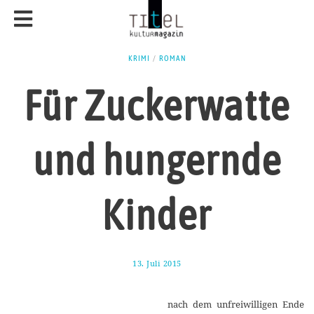
KRIMI
/
ROMAN
Für Zuckerwatte
und hungernde
Kinder
13. Juli 2015
1
0
.
J
nach dem unfreiwilligen Ende
u