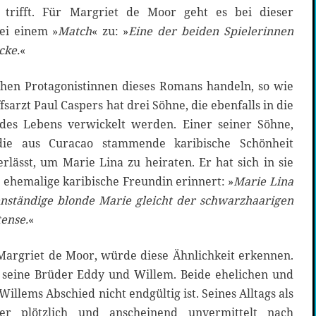
, trifft. Für Margriet de Moor geht es bei dieser
ei einem »
Match
« zu: »
Eine der beiden Spielerinnen
cke.
«
chen Protagonistinnen dieses Romans handeln, so wie
fsarzt Paul Caspers hat drei Söhne, die ebenfalls in die
 des Lebens verwickelt werden. Einer seiner Söhne,
 die aus Curacao stammende karibische Schönheit
erlässt, um Marie Lina zu heiraten. Er hat sich in sie
ne ehemalige karibische Freundin erinnert: »
Marie Lina
enständige blonde Marie gleicht der schwarzhaarigen
ense.
«
Margriet de Moor, würde diese Ähnlichkeit erkennen.
 seine Brüder Eddy und Willem. Beide ehelichen und
illems Abschied nicht endgültig ist. Seines Alltags als
er plötzlich und anscheinend unvermittelt nach