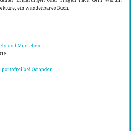
h keiner Erklärungen oder Fragen nach dem Warum
ektüre, ein wunderbares Buch.
geln und Menschen
018
 portofrei bei Osiander