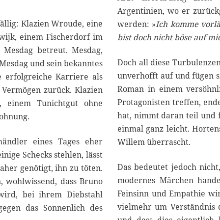
Argentinien, wo er zurück
ällig: Klazien Wroude, eine
werden: »
Ich komme vorläu
wijk, einem Fischerdorf im
bist doch nicht böse auf mi
o Mesdag betreut. Mesdag,
Doch all diese Turbulenze
Mesdag und sein bekanntes
unverhofft auf und fügen 
 erfolgreiche Karriere als
Roman in einem versöhnli
 Vermögen zurück. Klazien
Protagonisten treffen, end
, einem Tunichtgut ohne
hat, nimmt daran teil und f
wohnung.
einmal ganz leicht. Hort
händler eines Tages eher
Willem überrascht.
einige Schecks stehlen, lässt
Das bedeutet jedoch nicht
aher genötigt, ihn zu töten.
modernes Märchen handelt
n, wohlwissend, dass Bruno
Feinsinn und Empathie wi
ird, bei ihrem Diebstahl
vielmehr um Verständnis d
 gegen das Sonnenlich des