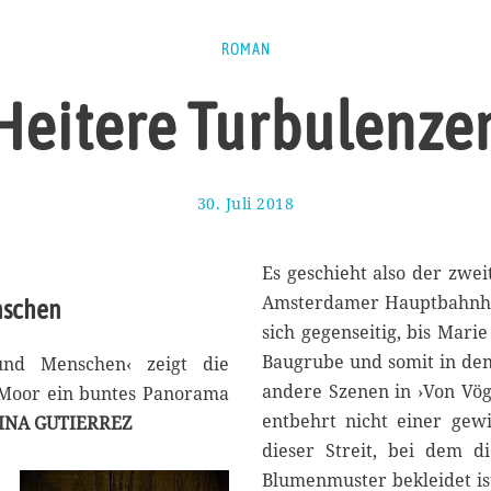
ROMAN
Heitere Turbulenze
30. Juli 2018
1
.
A
u
Es geschieht also der zwe
g
Amsterdamer Hauptbahnhof,
nschen
u
sich gegenseitig, bis Mari
s
t
Baugrube und somit in den
nd Menschen‹ zeigt die
2
andere Szenen in ›Von Vö
e Moor ein buntes Panorama
0
entbehrt nicht einer gew
INA GUTIERREZ
1
8
dieser Streit, bei dem di
Blumenmuster bekleidet ist