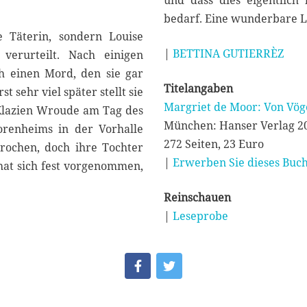
und dass dies eigentlic
bedarf. Eine wunderbare L
 Täterin, sondern Louise
|
BETTINA GUTIERRÈZ
verurteilt. Nach einigen
ch einen Mord, den sie gar
Titelangaben
 sehr viel später stellt sie
Margriet de Moor: Von Vö
e Klazien Wroude am Tag des
München: Hanser Verlag 2
renheims in der Vorhalle
272 Seiten, 23 Euro
prochen, doch ihre Tochter
|
Erwerben Sie dieses Buch
hat sich fest vorgenommen,
Reinschauen
|
Leseprobe