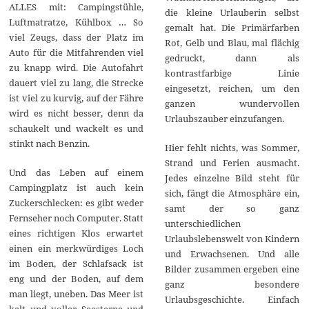
ALLES mit: Campingstühle,
die kleine Urlauberin selbst
Luftmatratze, Kühlbox … So
gemalt hat. Die Primärfarben
viel Zeugs, dass der Platz im
Rot, Gelb und Blau, mal flächig
Auto für die Mitfahrenden viel
gedruckt, dann als
zu knapp wird. Die Autofahrt
kontrastfarbige Linie
dauert viel zu lang, die Strecke
eingesetzt, reichen, um den
ist viel zu kurvig, auf der Fähre
ganzen wundervollen
wird es nicht besser, denn da
Urlaubszauber einzufangen.
schaukelt und wackelt es und
stinkt nach Benzin.
Hier fehlt nichts, was Sommer,
Strand und Ferien ausmacht.
Und das Leben auf einem
Jedes einzelne Bild steht für
Campingplatz ist auch kein
sich, fängt die Atmosphäre ein,
Zuckerschlecken: es gibt weder
samt der so ganz
Fernseher noch Computer. Statt
unterschiedlichen
eines richtigen Klos erwartet
Urlaubslebenswelt von Kindern
einen ein merkwürdiges Loch
und Erwachsenen. Und alle
im Boden, der Schlafsack ist
Bilder zusammen ergeben eine
eng und der Boden, auf dem
ganz besondere
man liegt, uneben. Das Meer ist
Urlaubsgeschichte. Einfach