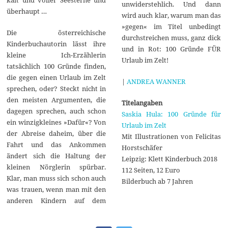
kalt und voller Seesterne und
unwiderstehlich. Und dann
überhaupt …
wird auch klar, warum man das
»gegen« im Titel unbedingt
Die österreichische
durchstreichen muss, ganz dick
Kinderbuchautorin lässt ihre
und in Rot: 100 Gründe FÜR
kleine Ich-Erzählerin
Urlaub im Zelt!
tatsächlich 100 Gründe finden,
die gegen einen Urlaub im Zelt
|
ANDREA WANNER
sprechen, oder? Steckt nicht in
den meisten Argumenten, die
Titelangaben
dagegen sprechen, auch schon
Saskia Hula: 100 Gründe für
ein winzigkleines »Dafür«? Von
Urlaub im Zelt
der Abreise daheim, über die
Mit Illustrationen von Felicitas
Fahrt und das Ankommen
Horstschäfer
ändert sich die Haltung der
Leipzig: Klett Kinderbuch 2018
kleinen Nörglerin spürbar.
112 Seiten, 12 Euro
Klar, man muss sich schon auch
Bilderbuch ab 7 Jahren
was trauen, wenn man mit den
anderen Kindern auf dem