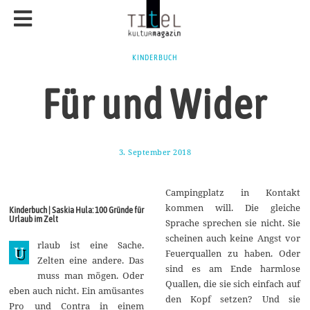
KINDERBUCH
Für und Wider
3. September 2018
1
0
.
S
Campingplatz in Kontakt
e
p
kommen will. Die gleiche
Kinderbuch | Saskia Hula: 100 Gründe für
t
Urlaub im Zelt
Sprache sprechen sie nicht. Sie
e
m
scheinen auch keine Angst vor
rlaub ist eine Sache.
b
U
Feuerquallen zu haben. Oder
e
Zelten eine andere. Das
r
sind es am Ende harmlose
muss man mögen. Oder
2
Quallen, die sie sich einfach auf
0
eben auch nicht. Ein amüsantes
1
den Kopf setzen? Und sie
Pro und Contra in einem
8