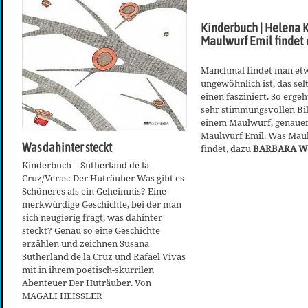
Kinderbuch | Helena K
Maulwurf Emil findet 
Manchmal findet man etw
ungewöhnlich ist, das sel
einen fasziniert. So ergeh
sehr stimmungsvollen Bi
einem Maulwurf, genauer
Maulwurf Emil. Was Maul
Was dahinter steckt
findet, dazu
BARBARA 
Kinderbuch | Sutherland de la
Cruz/Veras: Der Huträuber Was gibt es
Schöneres als ein Geheimnis? Eine
merkwürdige Geschichte, bei der man
sich neugierig fragt, was dahinter
steckt? Genau so eine Geschichte
erzählen und zeichnen Susana
Sutherland de la Cruz und Rafael Vivas
mit in ihrem poetisch-skurrilen
Abenteuer Der Huträuber. Von
MAGALI HEISSLER