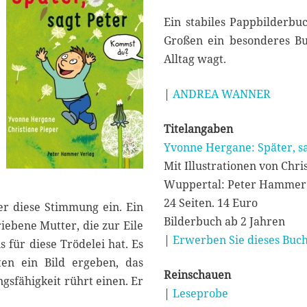
0
2
Ein stabiles Pappbilderbuc
0
Großen ein besonderes Buc
Alltag wagt.
|
ANDREA WANNER
Titelangaben
Yvonne Hergane: Später, sa
Mit Illustrationen von Chri
Wuppertal: Peter Hammer 
24 Seiten. 14 Euro
er diese Stimmung ein. Ein
Bilderbuch ab 2 Jahren
riebene Mutter, die zur Eile
|
Erwerben Sie dieses Buch
 für diese Trödelei hat. Es
ten ein Bild ergeben, das
Reinschauen
ngsfähigkeit rührt einen. Er
|
Leseprobe