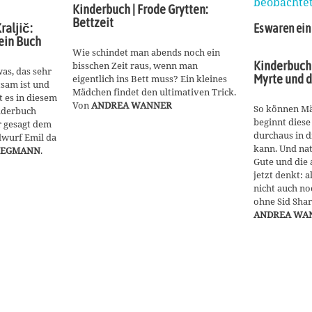
Kinderbuch | Frode Grytten:
Bettzeit
raljič:
Es waren ei
ein Buch
Wie schindet man abends noch ein
Kinderbuch 
bisschen Zeit raus, wenn man
as, das sehr
Myrte und 
eigentlich ins Bett muss? Ein kleines
tsam ist und
Mädchen findet den ultimativen Trick.
t es in diesem
Von
ANDREA WANNER
So können Mä
lderbuch
beginnt diese
 gesagt dem
durchaus in d
wurf Emil da
kann. Und natü
WEGMANN
.
Gute und die 
jetzt denkt: a
nicht auch no
ohne Sid Shar
ANDREA WA