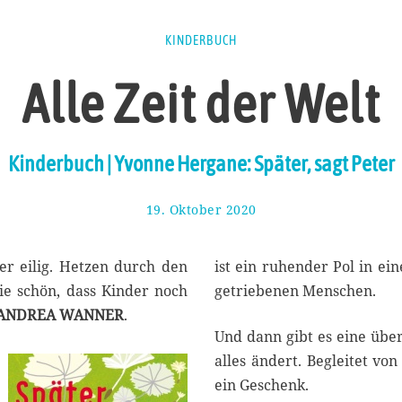
KINDERBUCH
Alle Zeit der Welt
Kinderbuch | Yvonne Hergane: Später, sagt Peter
19. Oktober 2020
3
0
.
O
er eilig. Hetzen durch den
ist ein ruhender Pol in ei
k
e schön, dass Kinder noch
getriebenen Menschen.
t
ANDREA WANNER
.
o
Und dann gibt es eine über
b
e
alles ändert. Begleitet vo
r
ein Geschenk.
2