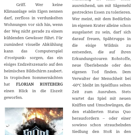
Griff. Wer keine
r
ausreichend, um mit Sägemehl
2
Klimaanlage sein Eigen nennen
gestrecktes Essen zu tolerieren.
0
darf, zerfloss in verdunkelten
1
Wer meint, mit dem Bedürfnis
8
Wohnungen vor sich hin, wenn
im eigenen Krater alleine schon
der Weg nicht gerade zu einem
ausgelastet zu sein, darf sich
kühlenden Gewässer führt. Für
darauf freuen, Spähtrupps in
zumindest visuelle Abkühlung
die eisige Wildnis zu
kann das Computerspiel
entsenden, die auf ihren
›Frostpunk‹ sorgen, das ein
Erkundungstouren Rohstoffe,
eisiges Endzeitszenario auf den
neue Überlebende oder den
heimischen Bildschirm zaubert.
eigenen Tod finden. Dem
In tropischen Sommernächten
Verwalter der Menschheit bei
hat
FLORIAN RUSTEBERG
-60°C bleibt im Spielfluss selten
einen Blick in die Eiszeit
Zeit zum Ausruhen. Stets
geworfen.
wartet das Spiel mit neuen
Kniffen und Umschwüngen, die
den etablierten Status Quo
herausfordern – oder einer
sowieso schon strauchelnden
Siedlung den Stoß in den