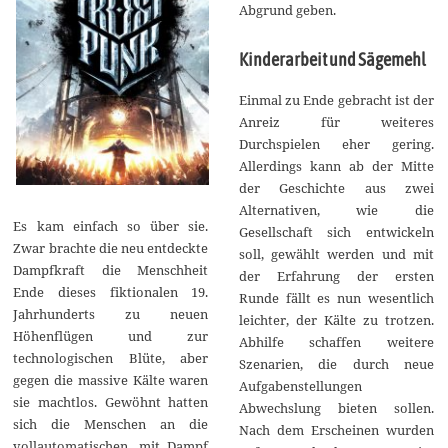
Abgrund geben.
Kinderarbeit und Sägemehl
Einmal zu Ende gebracht ist der
Anreiz für weiteres
Durchspielen eher gering.
Allerdings kann ab der Mitte
der Geschichte aus zwei
Alternativen, wie die
Es kam einfach so über sie.
Gesellschaft sich entwickeln
Zwar brachte die neu entdeckte
soll, gewählt werden und mit
Dampfkraft die Menschheit
der Erfahrung der ersten
Ende dieses fiktionalen 19.
Runde fällt es nun wesentlich
Jahrhunderts zu neuen
leichter, der Kälte zu trotzen.
Höhenflügen und zur
Abhilfe schaffen weitere
technologischen Blüte, aber
Szenarien, die durch neue
gegen die massive Kälte waren
Aufgabenstellungen
sie machtlos. Gewöhnt hatten
Abwechslung bieten sollen.
sich die Menschen an die
Nach dem Erscheinen wurden
vollautomatischen, mit Dampf