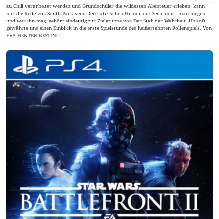
zu Chili verarbeitet werden und Grundschüler die wildesten Abenteuer erleben, kann
nur die Rede von South Park sein. Den satirischen Humor der Serie muss man mögen
und wer ihn mag, gehört eindeutig zur Zielgruppe von Der Stab der Wahrheit. Ubisoft
gewährte uns einen Einblick in die erste Spielstunde des heißersehnten Rollenspiels. Von
EVA HENTER-BESTING