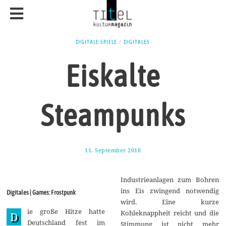
DIGITALE SPIELE
/
DIGITALES
Eiskalte
Steampunks
11. September 2018
1
7
.
S
Industrieanlagen zum Bohren
e
p
ins Eis zwingend notwendig
Digitales | Games: Frostpunk
t
wird. Eine kurze
e
ie große Hitze hatte
m
Kohleknappheit reicht und die
D
b
Deutschland fest im
Stimmung ist nicht mehr
e