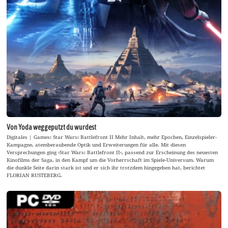
Von Yoda weggeputzt du wurdest
Digitales | Games: Star Wars: Battlefront II Mehr Inhalt, mehr Epochen, Einzelspieler-
Kampagne, atemberaubende Optik und Erweiterungen für alle. Mit diesen
Versprechungen ging ›Star Wars: Battlefront II‹, passend zur Erscheinung des neuesten
Kinofilms der Saga, in den Kampf um die Vorherrschaft im Spiele-Universum. Warum
die dunkle Seite darin stark ist und er sich ihr trotzdem hingegeben hat, berichtet
FLORIAN RUSTEBERG.