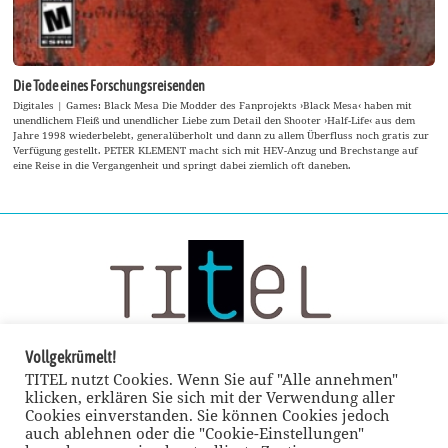
Die Tode eines Forschungsreisenden
Digitales | Games: Black Mesa Die Modder des Fanprojekts ›Black Mesa‹ haben mit
unendlichem Fleiß und unendlicher Liebe zum Detail den Shooter ›Half-Life‹ aus dem
Jahre 1998 wiederbelebt, generalüberholt und dann zu allem Überfluss noch gratis zur
Verfügung gestellt. PETER KLEMENT macht sich mit HEV-Anzug und Brechstange auf
eine Reise in die Vergangenheit und springt dabei ziemlich oft daneben.
Vollgekrümelt!
TITEL nutzt Cookies. Wenn Sie auf "Alle annehmen"
klicken, erklären Sie sich mit der Verwendung aller
Cookies einverstanden. Sie können Cookies jedoch
auch ablehnen oder die "Cookie-Einstellungen"