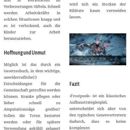
wird sich ein Stocken der
Verbesserungen tüfteln. Schnell
Bildrate kaum vermeiden
werden Arbeitskräfte in
lassen.
solchen Situationen knapp und
es ist verlockend, auch die
Kinder zur Arbeit
heranzuziehen.
Hoffnung und Unmut
Möglich ist das durch ein
Gesetzesbuch, in dem wichtige,
unwiderrufliche(!)
Fazit
Entscheidungen für die
Gemeinschaft getroffen werden
›Frostpunk‹ ist ein klassisches
können. Kranke pflegen oder
Aufbaustrategiespiel,
lieber schnell zu
unterscheidet sich aber von
Amputationssäge greifen?
den typischen Genrevertretern
Sollen die Toten bestattet
dadurch, dass es keine
werden oder für spätere
komplexen
Verwendung gekühlt gelagert