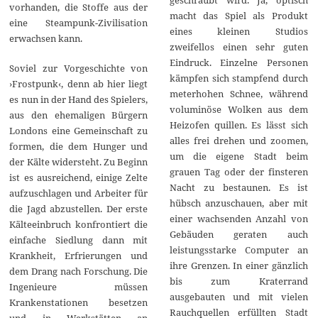
vorhanden, die Stoffe aus der
macht das Spiel als Produkt
eine Steampunk-Zivilisation
eines kleinen Studios
erwachsen kann.
zweifellos einen sehr guten
Eindruck. Einzelne Personen
Soviel zur Vorgeschichte von
kämpfen sich stampfend durch
›Frostpunk‹, denn ab hier liegt
meterhohen Schnee, während
es nun in der Hand des Spielers,
voluminöse Wolken aus dem
aus den ehemaligen Bürgern
Heizofen quillen. Es lässt sich
Londons eine Gemeinschaft zu
alles frei drehen und zoomen,
formen, die dem Hunger und
um die eigene Stadt beim
der Kälte widersteht. Zu Beginn
grauen Tag oder der finsteren
ist es ausreichend, einige Zelte
Nacht zu bestaunen. Es ist
aufzuschlagen und Arbeiter für
hübsch anzuschauen, aber mit
die Jagd abzustellen. Der erste
einer wachsenden Anzahl von
Kälteeinbruch konfrontiert die
Gebäuden geraten auch
einfache Siedlung dann mit
leistungsstarke Computer an
Krankheit, Erfrierungen und
ihre Grenzen. In einer gänzlich
dem Drang nach Forschung. Die
bis zum Kraterrand
Ingenieure müssen
ausgebauten und mit vielen
Krankenstationen besetzen
Rauchquellen erfüllten Stadt
und in Werkstätten an