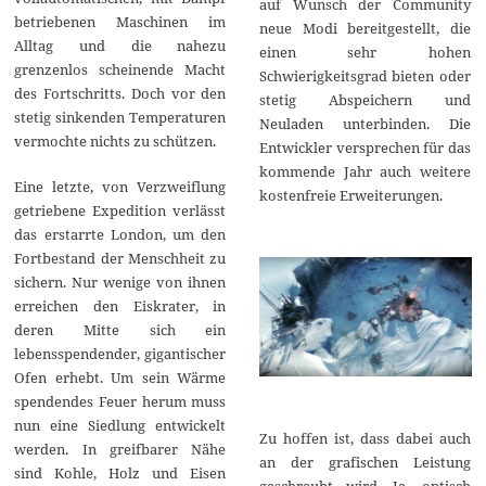
auf Wunsch der Community
betriebenen Maschinen im
neue Modi bereitgestellt, die
Alltag und die nahezu
einen sehr hohen
grenzenlos scheinende Macht
Schwierigkeitsgrad bieten oder
des Fortschritts. Doch vor den
stetig Abspeichern und
stetig sinkenden Temperaturen
Neuladen unterbinden. Die
vermochte nichts zu schützen.
Entwickler versprechen für das
kommende Jahr auch weitere
Eine letzte, von Verzweiflung
kostenfreie Erweiterungen.
getriebene Expedition verlässt
das erstarrte London, um den
Fortbestand der Menschheit zu
sichern. Nur wenige von ihnen
erreichen den Eiskrater, in
deren Mitte sich ein
lebensspendender, gigantischer
Ofen erhebt. Um sein Wärme
spendendes Feuer herum muss
nun eine Siedlung entwickelt
Zu hoffen ist, dass dabei auch
werden. In greifbarer Nähe
an der grafischen Leistung
sind Kohle, Holz und Eisen
geschraubt wird. Ja, optisch