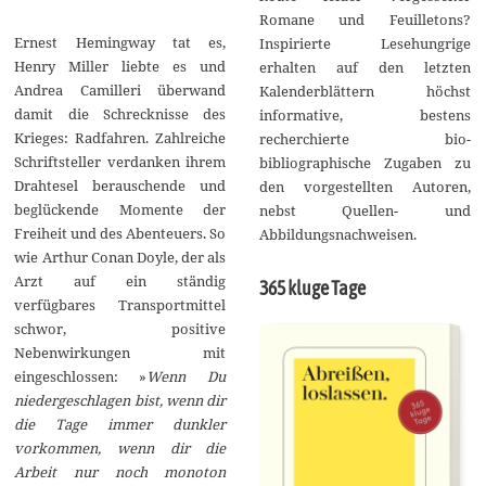
Romane und Feuilletons?
Ernest Hemingway tat es,
Inspirierte Lesehungrige
Henry Miller liebte es und
erhalten auf den letzten
Andrea Camilleri überwand
Kalenderblättern höchst
damit die Schrecknisse des
informative, bestens
Krieges: Radfahren. Zahlreiche
recherchierte bio-
Schriftsteller verdanken ihrem
bibliographische Zugaben zu
Drahtesel berauschende und
den vorgestellten Autoren,
beglückende Momente der
nebst Quellen- und
Freiheit und des Abenteuers. So
Abbildungsnachweisen.
wie Arthur Conan Doyle, der als
Arzt auf ein ständig
365 kluge Tage
verfügbares Transportmittel
schwor, positive
Nebenwirkungen mit
eingeschlossen: »
Wenn Du
niedergeschlagen bist, wenn dir
die Tage immer dunkler
vorkommen, wenn dir die
Arbeit nur noch monoton