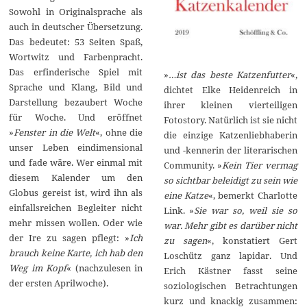
Sowohl in Originalsprache als
auch in deutscher Übersetzung.
Das bedeutet: 53 Seiten Spaß,
Wortwitz und Farbenpracht.
Das erfinderische Spiel mit
»
…ist das beste Katzenfutter
«,
Sprache und Klang, Bild und
dichtet Elke Heidenreich in
Darstellung bezaubert Woche
ihrer kleinen vierteiligen
für Woche. Und eröffnet
Fotostory. Natürlich ist sie nicht
»
Fenster in die Welt
«, ohne die
die einzige Katzenliebhaberin
unser Leben eindimensional
und -kennerin der literarischen
und fade wäre. Wer einmal mit
Community. »
Kein Tier vermag
diesem Kalender um den
so sichtbar beleidigt zu sein wie
Globus gereist ist, wird ihn als
eine Katze
«, bemerkt Charlotte
einfallsreichen Begleiter nicht
Link. »
Sie war so, weil sie so
mehr missen wollen. Oder wie
war. Mehr gibt es darüber nicht
der Ire zu sagen pflegt: »
Ich
zu sagen
«, konstatiert Gert
brauch keine Karte, ich hab den
Loschütz ganz lapidar. Und
Weg im Kopf
« (nachzulesen in
Erich Kästner fasst seine
der ersten Aprilwoche).
soziologischen Betrachtungen
kurz und knackig zusammen: