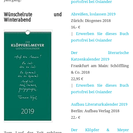
portofrei bei Osiander
Abreißen, loslassen 2019
Wünschelrute und
Winterabend
Zürich: Diogenes 2018
16.- €
|
Erwerben Sie dieses Buch
portofrei bei Osiander
Der literarische
Katzenkalender 2019
Frankfurt am Main: Schöffling
& Co. 2018
22,95 €
|
Erwerben Sie dieses Buch
portofrei bei Osiander
Aufbau Literaturkalender 2019
Berlin: Aufbau Verlag 2018
22.- €
Der Klöpfer & Meyer
Zum Lauf der Zeit gehören