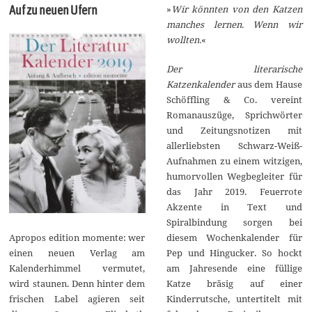
»
Wir könnten von den Katzen
Auf zu neuen Ufern
manches lernen. Wenn wir
wollten.
«
Der literarische
Katzenkalender
aus dem Hause
Schöffling & Co. vereint
Romanauszüge, Sprichwörter
und Zeitungsnotizen mit
allerliebsten Schwarz-Weiß-
Aufnahmen zu einem witzigen,
humorvollen Wegbegleiter für
das Jahr 2019. Feuerrote
Akzente in Text und
Spiralbindung sorgen bei
Apropos edition momente: wer
diesem Wochenkalender für
einen neuen Verlag am
Pep und Hingucker. So hockt
Kalenderhimmel vermutet,
am Jahresende eine füllige
wird staunen. Denn hinter dem
Katze bräsig auf einer
frischen Label agieren seit
Kinderrutsche, untertitelt mit