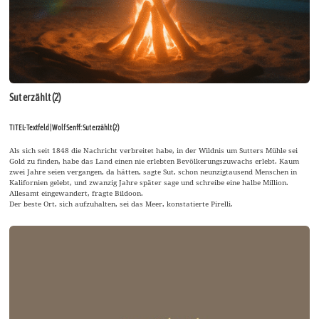
Sut erzählt (2)
TITEL-Textfeld | Wolf Senff: Sut erzählt (2)
Als sich seit 1848 die Nachricht verbreitet habe, in der Wildnis um Sutters Mühle sei
Gold zu finden, habe das Land einen nie erlebten Bevölkerungszuwachs erlebt. Kaum
zwei Jahre seien vergangen, da hätten, sagte Sut, schon neunzigtausend Menschen in
Kalifornien gelebt, und zwanzig Jahre später sage und schreibe eine halbe Million.
Allesamt eingewandert, fragte Bildoon.
Der beste Ort, sich aufzuhalten, sei das Meer, konstatierte Pirelli.