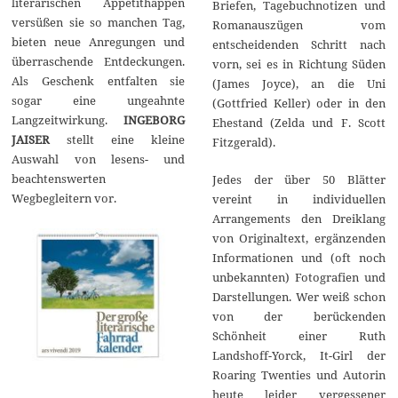
literarischen Appetithappen
Briefen, Tagebuchnotizen und
versüßen sie so manchen Tag,
Romanauszügen vom
bieten neue Anregungen und
entscheidenden Schritt nach
überraschende Entdeckungen.
vorn, sei es in Richtung Süden
Als Geschenk entfalten sie
(James Joyce), an die Uni
sogar eine ungeahnte
(Gottfried Keller) oder in den
Langzeitwirkung.
INGEBORG
Ehestand (Zelda und F. Scott
JAISER
stellt eine kleine
Fitzgerald).
Auswahl von lesens- und
beachtenswerten
Jedes der über 50 Blätter
Wegbegleitern vor.
vereint in individuellen
Arrangements den Dreiklang
von Originaltext, ergänzenden
Informationen und (oft noch
unbekannten) Fotografien und
Darstellungen. Wer weiß schon
von der berückenden
Schönheit einer Ruth
Landshoff-Yorck, It-Girl der
Roaring Twenties und Autorin
heute leider vergessener