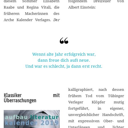
diesem Sommer Elisabeth
folgendem Dreizeiler von
Raabe und Regina Vitali, die
Albert Einstein:
früheren Macherinnen des
Arche Kalender Verlages.
D
e
r
Wenn´s alte Jahr erfolgreich war,
dann freue dich auf´s neue.
Und war es schlecht, ja dann erst recht.
kalligraphiert, nach dessen
Klassiker mit
frühem Tod vom Tübinger
Überraschungen
Verleger Klöpfer mutig
fortgeführt, in eigener,
unvergleichlicher Handschrift,
mit expressiven Ober- und
Unterlängen und lichter