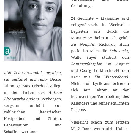
Gestaltung.
24 Gedichte – klassische und
zeitgenössische im Wechsel –
begleiten uns durch die
Monate: Wilhelm Busch grüßt
Zu Neujahr,
Richarda Huch
packt im März die
Sehnsucht,
Walle Sayer studiert den
Sommerfahrplan
im August
und Georg Trakl schließt den
»
Die Zeit verwandelt uns nicht,
Kreis mit
Ein Winterabend
.
sie entfaltet uns nur.
« Dieser
Nicht nur Lyrikfans erfreuen
stimmige Max-Frisch-Satz liegt
sich seit Jahren an der
in den Tiefen des
Aufbau
hochwertigen Verarbeitung des
Literaturkalenders
verborgen,
Kalenders und seiner schlichten
sorgsam umhüllt von
Eleganz.
zahlreichen literarischen
Kostproben und Zitaten,
Vielleicht schon zum letzten
Lebensläufen und
Mal? Denn wenn sich Hubert
Schaffenswerken,