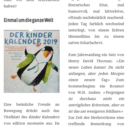
literarisches Zitat, mal
halten?
humorvoll, mal bitterböse,
oftmals nachdenklich machend.
Einmal um die ganze Welt
Jeden Tag farblich wechselnd
unterlegt, von einem lichten
Himmelblau bis zu einem
satten Scharlachrot.
Zum Jahresanfang ein Satz von
Henry David Thoreau: »
Ein
neues Leben kannst Du nicht
anfangen, aber jeden Morgen
einen neuen Tag.
« Zum
Sommerbeginn ein Bonmot
von W.H. Auden: »
Vergnügen
ist durchaus nicht ein
Eine heimliche Freude an
untrügliches Kriterium, aber es
Bewegung drückt auch das
ist das am wenigsten fehlbare.
«
Titelblatt des
Kinder Kalenders
Zur Zeit der Herbststürme eine
von edition momente aus. Da
treffende Bemerkung von