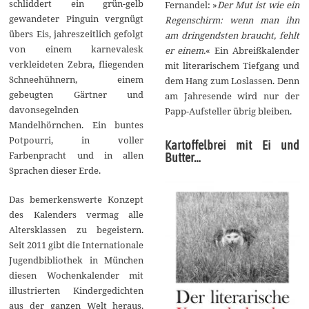
schliddert ein grün-gelb
Fernandel: »
Der Mut ist wie ein
gewandeter Pinguin vergnügt
Regenschirm: wenn man ihn
übers Eis, jahreszeitlich gefolgt
am dringendsten braucht, fehlt
von einem karnevalesk
er einem.
« Ein Abreißkalender
verkleideten Zebra, fliegenden
mit literarischem Tiefgang und
Schneehühnern, einem
dem Hang zum Loslassen. Denn
gebeugten Gärtner und
am Jahresende wird nur der
davonsegelnden
Papp-Aufsteller übrig bleiben.
Mandelhörnchen. Ein buntes
Potpourri, in voller
Kartoffelbrei mit Ei und
Farbenpracht und in allen
Butter…
Sprachen dieser Erde.
Das bemerkenswerte Konzept
des Kalenders vermag alle
Altersklassen zu begeistern.
Seit 2011 gibt die Internationale
Jugendbibliothek in München
diesen Wochenkalender mit
illustrierten Kindergedichten
aus der ganzen Welt heraus.