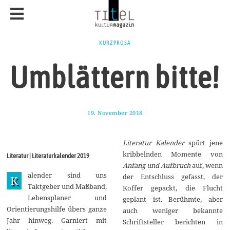
KURZPROSA
Umblättern bitte!
19. November 2018
2
2
.
N
Literatur Kalender
spürt jene
o
v
kribbelnden Momente von
Literatur | Literaturkalender 2019
e
Anfang und Aufbruch
auf, wenn
m
alender sind uns
b
der Entschluss gefasst, der
K
e
Taktgeber und Maßband,
Koffer gepackt, die Flucht
r
Lebensplaner und
2
geplant ist. Berühmte, aber
0
Orientierungshilfe übers ganze
auch weniger bekannte
1
Jahr hinweg. Garniert mit
8
Schriftsteller berichten in