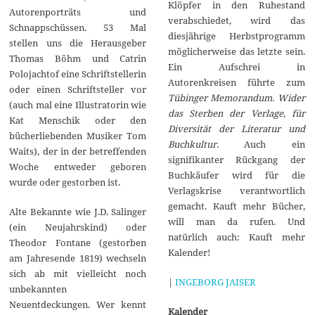
Klöpfer in den Ruhestand
Autorenporträts und
verabschiedet, wird das
Schnappschüssen. 53 Mal
diesjährige Herbstprogramm
stellen uns die Herausgeber
möglicherweise das letzte sein.
Thomas Böhm und Catrin
Ein Aufschrei in
Polojachtof eine Schriftstellerin
Autorenkreisen führte zum
oder einen Schriftsteller vor
Tübinger Memorandum. Wider
(auch mal eine Illustratorin wie
das Sterben der Verlage, für
Kat Menschik oder den
Diversität der Literatur und
bücherliebenden Musiker Tom
Buchkultur.
Auch ein
Waits), der in der betreffenden
signifikanter Rückgang der
Woche entweder geboren
Buchkäufer wird für die
wurde oder gestorben ist.
Verlagskrise verantwortlich
gemacht. Kauft mehr Bücher,
Alte Bekannte wie J.D. Salinger
will man da rufen. Und
(ein Neujahrskind) oder
natürlich auch: Kauft mehr
Theodor Fontane (gestorben
Kalender!
am Jahresende 1819) wechseln
sich ab mit vielleicht noch
|
INGEBORG JAISER
unbekannten
Neuentdeckungen. Wer kennt
Kalender