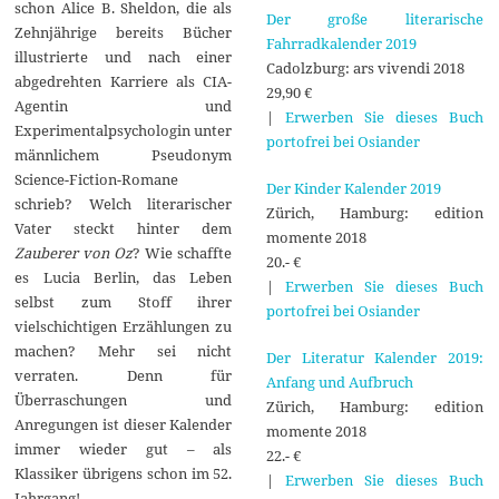
schon Alice B. Sheldon, die als
Der große literarische
Zehnjährige bereits Bücher
Fahrradkalender 2019
illustrierte und nach einer
Cadolzburg: ars vivendi 2018
abgedrehten Karriere als CIA-
29,90 €
Agentin und
|
Erwerben Sie dieses Buch
Experimentalpsychologin unter
portofrei bei Osiander
männlichem Pseudonym
Science-Fiction-Romane
Der Kinder Kalender 2019
schrieb? Welch literarischer
Zürich, Hamburg: edition
Vater steckt hinter dem
momente 2018
Zauberer von Oz
? Wie schaffte
20.- €
es Lucia Berlin, das Leben
|
Erwerben Sie dieses Buch
selbst zum Stoff ihrer
portofrei bei Osiander
vielschichtigen Erzählungen zu
machen? Mehr sei nicht
Der Literatur Kalender 2019:
verraten. Denn für
Anfang und Aufbruch
Überraschungen und
Zürich, Hamburg: edition
Anregungen ist dieser Kalender
momente 2018
immer wieder gut – als
22.- €
Klassiker übrigens schon im 52.
|
Erwerben Sie dieses Buch
Jahrgang!