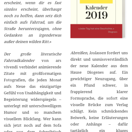
erscheint, wenn dir es fast
sinnlos erscheint, überhaupt
noch zu hoffen, dann setz dich
einfach aufs Fahrrad, um die
Straße herunterzujagen, ohne
Gedanken an irgendetwas
außer deinen wilden Ritt.
«
Abreißen, loslassen
fordert uns
Der große literarische
direkt und unmissverständlich
Fahrradkalender
von ars
der neue Kalender aus dem
vivendi verbindet animierende
Hause Diogenes auf. Ein
Zitate mit großformatigen
gewichtiger Neuzugang, über
Fotografien, die jeden Monat
ein Pfund schwer, in
aufs Neue das einzigartige
frappierend klarer
Gefühl von Unabhängigkeit und
Formsprache, die sofort eine
Begeisterung widerspiegeln –
visuelle Brücke zum Verlag
unterlegt mit unterschwelligem
schlägt. Kein schmückendes
Humor und so manchem
Beiwerk, keine Erläuterungen
visuellem Blickfang. Wer kann
oder Anhänge – dafür
sich jetzt noch auf dem Sofa
tagtäglich ein kluges
oder vor dem Schreibtisch