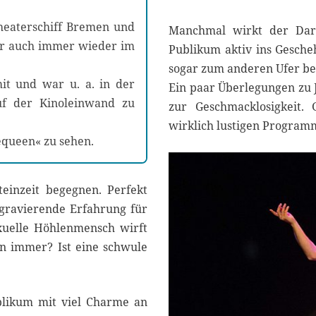
heaterschiff Bremen und
Manchmal wirkt der Dars
er auch immer wieder im
Publikum aktiv ins Gescheh
sogar zum anderen Ufer be
it und war u. a. in der
Ein paar Überlegungen zu 
uf der Kinoleinwand zu
zur Geschmacklosigkeit.
wirklich lustigen Program
vequeen« zu sehen.
inzeit begegnen. Perfekt
 gravierende Erfahrung für
xuelle Höhlenmensch wirft
n immer? Ist eine schwule
blikum mit viel Charme an