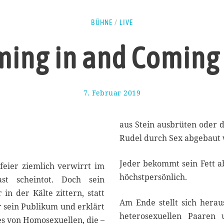
BÜHNE
/
LIVE
ing in and Coming
7. Februar 2019
1
1
.
F
aus Stein ausbrüten oder 
e
Rudel durch Sex abgebaut
b
r
Jeder bekommt sein Fett a
u
feier ziemlich verwirrt im
a
höchstpersönlich.
ast scheintot. Doch sein
r
 in der Kälte zittern, statt
2
Am Ende stellt sich herau
0
er sein Publikum und erklärt
1
heterosexuellen Paaren 
es von Homosexuellen, die –
9