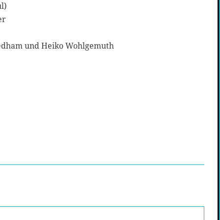
l)
er
eedham und Heiko Wohlgemuth