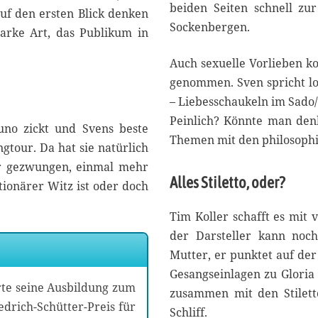
beiden Seiten schnell zu
uf den ersten Blick denken
Sockenbergen.
arke Art, das Publikum in
Auch sexuelle Vorlieben k
genommen. Sven spricht loc
– Liebesschaukeln im Sado/
Peinlich? Könnte man denk
uno zickt und Svens beste
Themen mit den philosophi
gtour. Da hat sie natürlich
er gezwungen, einmal mehr
Alles Stiletto, oder?
ionärer Witz ist oder doch
Tim Koller schafft es mit
der Darsteller kann noc
Mutter, er punktet auf der
Gesangseinlagen zu Gloria
rte seine Ausbildung zum
zusammen mit den Stilett
drich-Schütter-Preis für
Schliff.