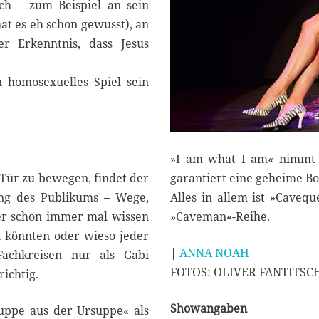
h – zum Beispiel an sein
at es eh schon gewusst), an
er Erkenntnis, dass Jesus
 homosexuelles Spiel sein
»I am what I am« nimmt d
garantiert eine geheime Bo
ür zu bewegen, findet der
Alles in allem ist »Caveq
ung des Publikums – Wege,
»Caveman«-Reihe.
Wer schon immer mal wissen
n könnten oder wieso jeder
|
ANNA NOAH
achkreisen nur als Gabi
FOTOS: OLIVER FANTITSC
richtig.
Showangaben
uppe aus der Ursuppe« als