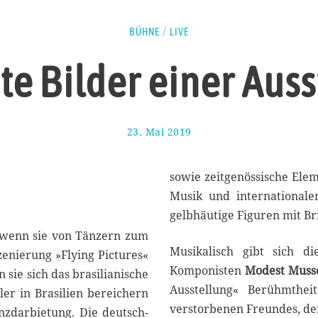
BÜHNE
/
LIVE
e Bilder einer Aus
23. Mai 2019
2
9
.
M
sowie zeitgenössische Elem
a
Musik und internationale
i
gelbhäutige Figuren mit Bri
2
0
, wenn sie von Tänzern zum
1
Musikalisch gibt sich d
enierung »Flying Pictures«
9
Komponisten
Modest Musso
n sie sich das brasilianische
Ausstellung« Berühmthei
ler in Brasilien bereichern
verstorbenen Freundes, d
zdarbietung. Die deutsch-