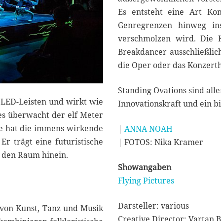
Es entsteht eine Art Ko
Genregrenzen hinweg ins
verschmolzen wird. Die 
Breakdancer ausschließlich
die Oper oder das Konzertha
Standing Ovations sind alle
n LED-Leisten und wirkt wie
Innovationskraft und ein b
es überwacht der elf Meter
e hat die immens wirkende
|
ANNA NOAH
 Er trägt eine futuristische
| FOTOS: Nika Kramer
 den Raum hinein.
Showangaben
Flying Pictures
Darsteller: various
 von Kunst, Tanz und Musik
Creative Director: Vartan B