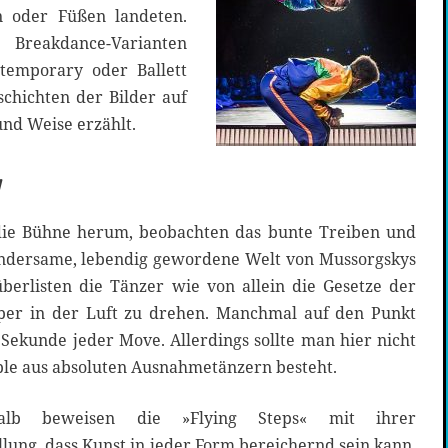
 oder Füßen landeten.
 Breakdance-Varianten
temporary oder Ballett
schichten der Bilder auf
und Weise erzählt.
v
die Bühne herum, beobachten das bunte Treiben und
ndersame, lebendig gewordene Welt von Mussorgskys
berlisten die Tänzer wie von allein die Gesetze der
per in der Luft zu drehen. Manchmal auf den Punkt
r Sekunde jeder Move. Allerdings sollte man hier nicht
ble aus absoluten Ausnahmetänzern besteht.
die »Flying Steps« mit ihrer
ung, dass Kunst in jeder Form bereichernd sein kann.