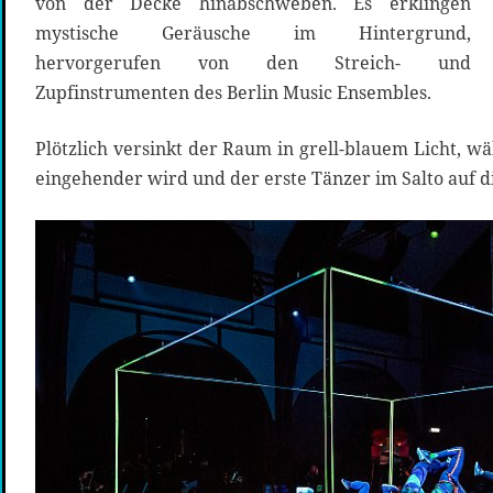
von der Decke hinabschweben. Es erklingen
mystische Geräusche im Hintergrund,
hervorgerufen von den Streich- und
Zupfinstrumenten des Berlin Music Ensembles.
Plötzlich versinkt der Raum in grell-blauem Licht, 
eingehender wird und der erste Tänzer im Salto auf d