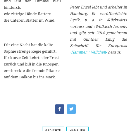
und läßt den Himmel blau
Peter Engel lebt und arbeitet in
hindurch,
Hamburg. Er veröffentlichte
wie zittrige Hände flattern
Lyrik, u. a. in ›Rückwärts
die unteren Blätter im Wind.
voraus‹ und ›Wolkisch lernen‹,
und gibt seit 2014 gemeinsam
mit Günther Emig die
Für eine Nacht hat die kalte
Zeitschrift für Kurzprosa
Sophie strenge Regie geführt,
›Hammer + Veilchen‹
heraus.
für kurze Zeit kehrte der Frost
zurück und biß in die Knospen,
erschreckte die fremde Pflanze
auf dem Balkon bis ins Mark.
GEDICHTE
HAMBURG