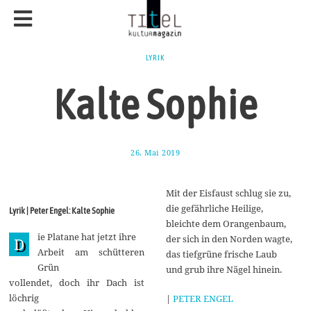
LYRIK
Kalte Sophie
26. Mai 2019
3
1
.
M
Mit der Eisfaust schlug sie zu,
a
i
die gefährliche Heilige,
Lyrik | Peter Engel: Kalte Sophie
2
bleichte dem Orangenbaum,
0
ie Platane hat jetzt ihre
1
der sich in den Norden wagte,
D
9
Arbeit am schütteren
das tiefgrüne frische Laub
Grün
und grub ihre Nägel hinein.
vollendet, doch ihr Dach ist
löchrig
|
PETER ENGEL