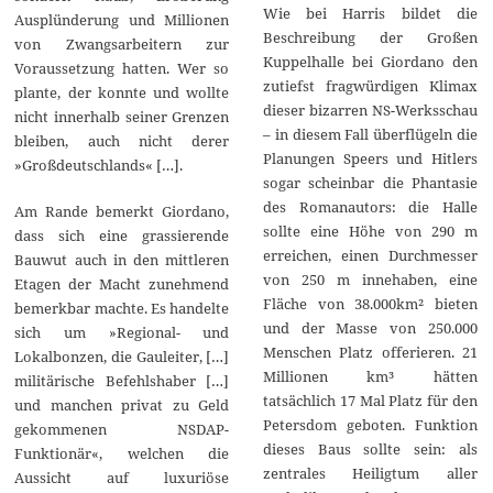
Wie bei Harris bildet die
Ausplünderung und Millionen
Beschreibung der Großen
von Zwangsarbeitern zur
Kuppelhalle bei Giordano den
Voraussetzung hatten. Wer so
zutiefst fragwürdigen Klimax
plante, der konnte und wollte
dieser bizarren NS-Werksschau
nicht innerhalb seiner Grenzen
– in diesem Fall überflügeln die
bleiben, auch nicht derer
Planungen Speers und Hitlers
»Großdeutschlands« […].
sogar scheinbar die Phantasie
des Romanautors: die Halle
Am Rande bemerkt Giordano,
sollte eine Höhe von 290 m
dass sich eine grassierende
erreichen, einen Durchmesser
Bauwut auch in den mittleren
von 250 m innehaben, eine
Etagen der Macht zunehmend
Fläche von 38.000km² bieten
bemerkbar machte. Es handelte
und der Masse von 250.000
sich um »Regional- und
Menschen Platz offerieren. 21
Lokalbonzen, die Gauleiter, […]
Millionen km³ hätten
militärische Befehlshaber […]
tatsächlich 17 Mal Platz für den
und manchen privat zu Geld
Petersdom geboten. Funktion
gekommenen NSDAP-
dieses Baus sollte sein: als
Funktionär«, welchen die
zentrales Heiligtum aller
Aussicht auf luxuriöse