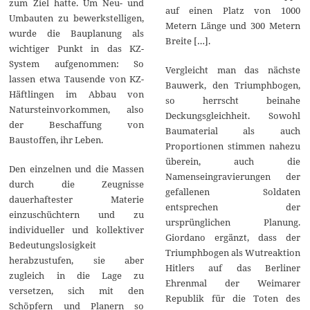
zum Ziel hatte. Um Neu- und
auf einen Platz von 1000
Umbauten zu bewerkstelligen,
Metern Länge und 300 Metern
wurde die Bauplanung als
Breite […].
wichtiger Punkt in das KZ-
System aufgenommen: So
Vergleicht man das nächste
lassen etwa Tausende von KZ-
Bauwerk, den Triumphbogen,
Häftlingen im Abbau von
so herrscht beinahe
Natursteinvorkommen, also
Deckungsgleichheit. Sowohl
der Beschaffung von
Baumaterial als auch
Baustoffen, ihr Leben.
Proportionen stimmen nahezu
überein, auch die
Den einzelnen und die Massen
Namenseingravierungen der
durch die Zeugnisse
gefallenen Soldaten
dauerhaftester Materie
entsprechen der
einzuschüchtern und zu
ursprünglichen Planung.
individueller und kollektiver
Giordano ergänzt, dass der
Bedeutungslosigkeit
Triumphbogen als Wutreaktion
herabzustufen, sie aber
Hitlers auf das Berliner
zugleich in die Lage zu
Ehrenmal der Weimarer
versetzen, sich mit den
Republik für die Toten des
Schöpfern und Planern so