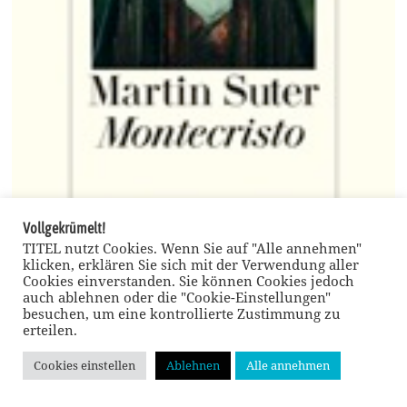
Vollgekrümelt!
TITEL nutzt Cookies. Wenn Sie auf "Alle annehmen"
klicken, erklären Sie sich mit der Verwendung aller
Cookies einverstanden. Sie können Cookies jedoch
auch ablehnen oder die "Cookie-Einstellungen"
Doppelte Banknote und der Tote im Tunnel
besuchen, um eine kontrollierte Zustimmung zu
Roman | Martin Suter: Montecristo »Ich versuche jedes Mal ein Buch zu schreiben, das
erteilen.
mir gut gefällt. Damit bin ich immer gut gefahren, weil ich offenbar selbst einen
populären Geschmack habe.« So hat der inzwischen 67-jährige Schweizer Autor Martin
Suter sein Erfolgsrezept und seinen späten literarischen Triumphzug zu erklären
Cookies einstellen
Ablehnen
Alle annehmen
versucht. Jetzt erscheint sein neues Buch Montecristo. Gelesen von PETER MOHR