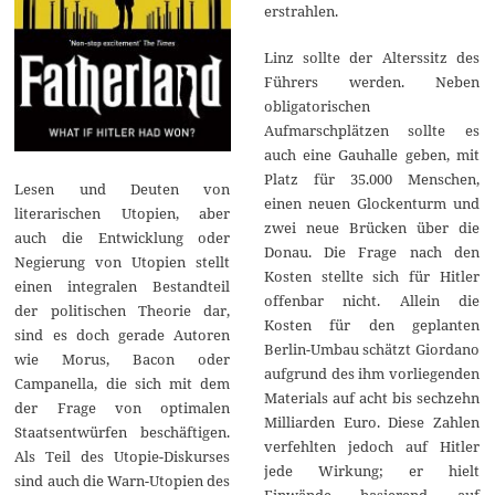
erstrahlen.
Linz sollte der Alterssitz des
Führers werden. Neben
obligatorischen
Aufmarschplätzen sollte es
auch eine Gauhalle geben, mit
Platz für 35.000 Menschen,
Lesen und Deuten von
einen neuen Glockenturm und
literarischen Utopien, aber
zwei neue Brücken über die
auch die Entwicklung oder
Donau. Die Frage nach den
Negierung von Utopien stellt
Kosten stellte sich für Hitler
einen integralen Bestandteil
offenbar nicht. Allein die
der politischen Theorie dar,
Kosten für den geplanten
sind es doch gerade Autoren
Berlin-Umbau schätzt Giordano
wie Morus, Bacon oder
aufgrund des ihm vorliegenden
Campanella, die sich mit dem
Materials auf acht bis sechzehn
der Frage von optimalen
Milliarden Euro. Diese Zahlen
Staatsentwürfen beschäftigen.
verfehlten jedoch auf Hitler
Als Teil des Utopie-Diskurses
jede Wirkung; er hielt
sind auch die Warn-Utopien des
Einwände basierend auf