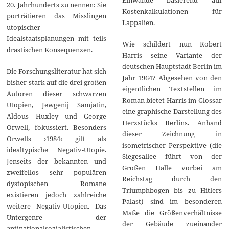
20. Jahrhunderts zu nennen: Sie
Kostenkalkulationen für
porträtieren das Misslingen
Lappalien.
utopischer
Idealstaatsplanungen mit teils
Wie schildert nun Robert
drastischen Konsequenzen.
Harris seine Variante der
deutschen Hauptstadt Berlin im
Die Forschungsliteratur hat sich
Jahr 1964? Abgesehen von den
bisher stark auf die drei großen
eigentlichen Textstellen im
Autoren dieser schwarzen
Roman bietet Harris im Glossar
Utopien, Jewgenij Samjatin,
eine graphische Darstellung des
Aldous Huxley und George
Herzstücks Berlins. Anhand
Orwell, fokussiert. Besonders
dieser Zeichnung in
Orwells ›1984‹ gilt als
isometrischer Perspektive (die
idealtypische Negativ-Utopie.
Siegesallee führt von der
Jenseits der bekannten und
Großen Halle vorbei am
zweifellos sehr populären
Reichstag durch den
dystopischen Romane
Triumphbogen bis zu Hitlers
existieren jedoch zahlreiche
Palast) sind im besonderen
weitere Negativ-Utopien. Das
Maße die Größenverhältnisse
Untergenre der
der Gebäude zueinander
antinationalsozialistischen