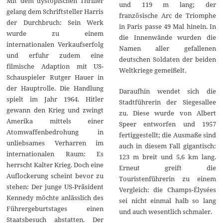
Mit dem dystopischen Thriller
und 119 m lang; der
gelang dem Schriftsteller Harris
französische Arc de Triomphe
der Durchbruch: Sein Werk
in Paris passe 49 Mal hinein. In
wurde zu einem
die Innenwände wurden die
internationalen Verkaufserfolg
Namen aller gefallenen
und erfuhr zudem eine
deutschen Soldaten der beiden
filmische Adaption mit US-
Weltkriege gemeißelt.
Schauspieler Rutger Hauer in
der Hauptrolle. Die Handlung
Daraufhin wendet sich die
spielt im Jahr 1964. Hitler
Stadtführerin der Siegesallee
gewann den Krieg und zwingt
zu. Diese wurde von Albert
Amerika mittels einer
Speer entworfen und 1957
Atomwaffenbedrohung in
fertiggestellt; die Ausmaße sind
unliebsames Verharren im
auch in diesem Fall gigantisch:
internationalen Raum: Es
123 m breit und 5,6 km lang.
herrscht Kalter Krieg. Doch eine
Erneut greift die
Auflockerung scheint bevor zu
Touristenführerin zu einem
stehen: Der junge US-Präsident
Vergleich: die Champs-Élysées
Kennedy möchte anlässlich des
sei nicht einmal halb so lang
Führergeburtstages einen
und auch wesentlich schmaler.
Staatsbesuch abstatten. Der