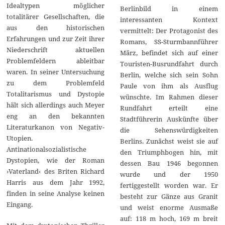
Idealtypen möglicher
Berlinbild in einem
totalitärer Gesellschaften, die
interessanten Kontext
aus den historischen
vermittelt: Der Protagonist des
Erfahrungen und zur Zeit ihrer
Romans, SS-Sturmbannführer
Niederschrift aktuellen
März, befindet sich auf einer
Problemfeldern ableitbar
Touristen-Busrundfahrt durch
waren. In seiner Untersuchung
Berlin, welche sich sein Sohn
zu dem Problemfeld
Paule von ihm als Ausflug
Totalitarismus und Dystopie
wünschte. Im Rahmen dieser
hält sich allerdings auch Meyer
Rundfahrt erteilt eine
eng an den bekannten
Stadtführerin Auskünfte über
Literaturkanon von Negativ-
die Sehenswürdigkeiten
Utopien.
Berlins. Zunächst weist sie auf
Antinationalsozialistische
den Triumphbogen hin, mit
Dystopien, wie der Roman
dessen Bau 1946 begonnen
›Vaterland‹ des Briten Richard
wurde und der 1950
Harris aus dem Jahr 1992,
fertiggestellt worden war. Er
finden in seine Analyse keinen
besteht zur Gänze aus Granit
Eingang.
und weist enorme Ausmaße
auf: 118 m hoch, 169 m breit