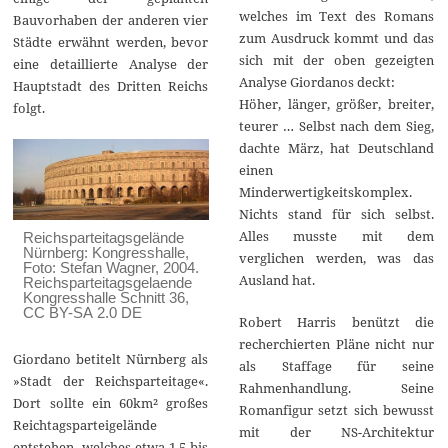
welches im Text des Romans
Bauvorhaben der anderen vier
zum Ausdruck kommt und das
Städte erwähnt werden, bevor
sich mit der oben gezeigten
eine detaillierte Analyse der
Analyse Giordanos deckt:
Hauptstadt des Dritten Reichs
Höher, länger, größer, breiter,
folgt.
teurer … Selbst nach dem Sieg,
dachte März, hat Deutschland
einen
Minderwertigkeitskomplex.
Nichts stand für sich selbst.
Alles musste mit dem
Reichsparteitagsgelände
Nürnberg: Kongresshalle,
verglichen werden, was das
Foto: Stefan Wagner, 2004.
Ausland hat.
Reichsparteitagsgelaende
Kongresshalle Schnitt 36
,
CC BY-SA 2.0 DE
Robert Harris benützt die
recherchierten Pläne nicht nur
Giordano betitelt Nürnberg als
als Staffage für seine
»Stadt der Reichsparteitage«.
Rahmenhandlung. Seine
Dort sollte ein 60km² großes
Romanfigur setzt sich bewusst
Reichtagsparteigelände
mit der NS-Architektur
entstehen, welches etwa 1,5 bis