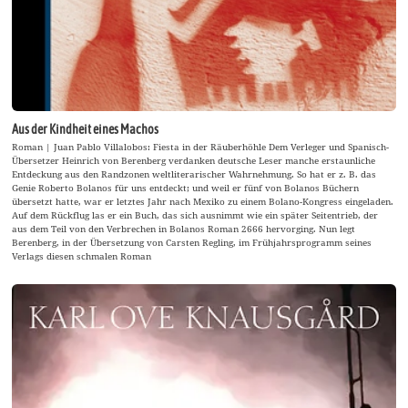
Aus der Kindheit eines Machos
Roman | Juan Pablo Villalobos: Fiesta in der Räuberhöhle Dem Verleger und Spanisch-
Übersetzer Heinrich von Berenberg verdanken deutsche Leser manche erstaunliche
Entdeckung aus den Randzonen weltliterarischer Wahrnehmung. So hat er z. B. das
Genie Roberto Bolanos für uns entdeckt; und weil er fünf von Bolanos Büchern
übersetzt hatte, war er letztes Jahr nach Mexiko zu einem Bolano-Kongress eingeladen.
Auf dem Rückflug las er ein Buch, das sich ausnimmt wie ein später Seitentrieb, der
aus dem Teil von den Verbrechen in Bolanos Roman 2666 hervorging. Nun legt
Berenberg, in der Übersetzung von Carsten Regling, im Frühjahrsprogramm seines
Verlags diesen schmalen Roman