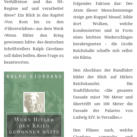
Verhältnisse und das NS-
folgendes Faktum dar: Der
Regime auf und verarbeitet
Atem dieser Menschenmenge
diese? Ein Blick in das Kapitel
steige gen Kuppel hinauf, bilde
›Von Rom bis zu den
dort Wolken, welche
›Führerstädten‹‹ aus dem Werk
kondensierten und in Form
›Wenn Hitler den Krieg
eines leichten Niederschlages
gewonnen hätte‹ des deutschen
herabregneten – die Große
Schriftstellers Ralph Giordano
Reichshalle schaffe sich selbst
soll dabei helfen, diese Frage zu
ein Klima.
beantworten.
Den Abschluss der Rundfahrt
bildet der Blick auf Hitlers
Reichskanzlei. Die
Stadtführerin: »Die gesamte
Fassade misst 700 Meter und
übertrifft um 100 Meter die
Fassade des Palastes von
Ludwig XIV. in Versailles.«
Den Plänen nach, welche
Giordano sammelte und