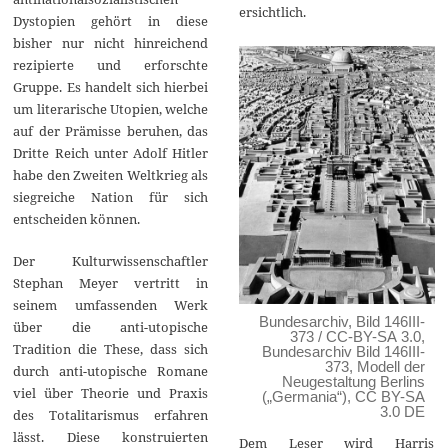
ersichtlich.
Dystopien gehört in diese
bisher nur nicht hinreichend
rezipierte und erforschte
Gruppe. Es handelt sich hierbei
um literarische Utopien, welche
auf der Prämisse beruhen, das
Dritte Reich unter Adolf Hitler
habe den Zweiten Weltkrieg als
siegreiche Nation für sich
entscheiden können.
Der Kulturwissenschaftler
Stephan Meyer vertritt in
seinem umfassenden Werk
Bundesarchiv, Bild 146III-
über die anti-utopische
373 / CC-BY-SA 3.0,
Tradition die These, dass sich
Bundesarchiv Bild 146III-
373, Modell der
durch anti-utopische Romane
Neugestaltung Berlins
viel über Theorie und Praxis
(„Germania“)
,
CC BY-SA
3.0 DE
des Totalitarismus erfahren
lässt. Diese konstruierten
Dem Leser wird Harris