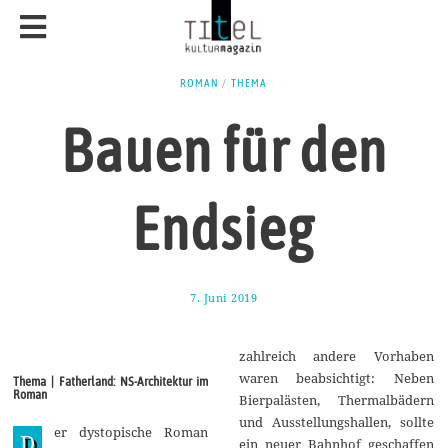
ROMAN
/
THEMA
Bauen für den
Endsieg
7. Juni 2019
1
0
.
J
zahlreich andere Vorhaben
u
n
waren beabsichtigt: Neben
Thema | Fatherland: NS-Architektur im
i
Roman
Bierpalästen, Thermalbädern
2
0
und Ausstellungshallen, sollte
er dystopische Roman
1
D
ein neuer Bahnhof geschaffen
9