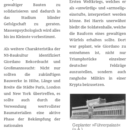
Ersten Weltkriegs, welches er
gewaltiger Bauten zu
als »unwürdig« und »armselig«
solidarisieren und dadurch in
einstufte, interpretiert werden
das Stadium blinder
könne. Bei Harris unerwähnt
Gefolgschaft zu geraten.
bleibt die Soldatenhalle, welche
Massenpsychologisch wird alles
die Bauform eines gewaltigen
bis ins Kleinste vorbestimmt.
Würfels erhalten sollte. Dort
war geplant, wie Giordano zu
Als weitere Charakteristika der
entnehmen ist, nicht nur
NS-Baukultur identifiziert
Triumphstücke einzelner
Giordano Rekordsucht und
deutscher Feldzüge
Großmannssucht: Nicht nur
auszustellen, sondern auch
sollten die zukünftigen
ranghohe Militärs in einer
Bauwerke in Höhe, Länge und
Krypta beizusetzen.
Breite die Städte Paris, London
und New York übertreffen, es
sollte auch durch die
Verwendung wertvollster
Baumaterialien eine aktive
Phase der Bekämpfung der
Geplanter »Führerpalast«
nationalen
(o.A.)