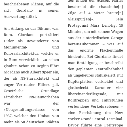
den Enden der Achsen. Harris
beschriebenen Plänen, auf die
beschreibt die »haushohe[n]
sich Giordano in seiner
Züge auf 4 Meter breite[n]
Auswertung stützt.
Gleisspur[en]«. Sein
Protagonist März benötigt 15
Am Anfang, so das Diktum, war
Minuten, um mit seinem Wagen
Rom. Giordano porträtiert
aus der unterirdischen Garage
Hitler als Bewunderer von
herauszukommen – was auf
Monumental- und
das enorme Flächenmaße
Kolossalarchitektur, welche er
hindeutet. Bei Giordano findet
in Rom verwirklicht zu sehen
man Bestätigung, er beschreibt
glaubte. Schon zu Beginn führt
den geplanten Zentralbahnhof
Giordano auch Albert Speer ein,
als ungeheures Stahlskelett, mit
der als NS-Stararchitekt und
Kupferplatten verkleidet und
enger Vertrauter Hitlers gilt.
glasbedeckt. Darunter vier
Gesetzliche Grundlage
übereinanderliegende, mit
sämtlicher NS-Bauvorhaben
Rolltreppen und Fahrstühlen
war der
verbundene Verkehrsebenen –
»Neugestaltungserlass« von
eine Beschämung des New
1937, welcher den Umbau von
Yorker Grand Central Terminal.
mehr als 50 deutschen Städten
Davor führte eine Freitreppe