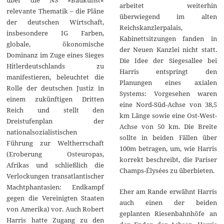
über die NS »Baukunst«
arbeitet weiterhin
relevante Thematik – die Pläne
überwiegend im alten
der deutschen Wirtschaft,
Reichskanzlerpalais,
insbesondere IG Farben,
Kabinettsitzungen fanden in
globale, ökonomische
der Neuen Kanzlei nicht statt.
Dominanz im Zuge eines Sieges
Die Idee der Siegesallee bei
Hitlerdeutschlands zu
Harris entspringt den
manifestieren, beleuchtet die
Planungen eines axialen
Rolle der deutschen Justiz in
Systems: Vorgesehen waren
einem zukünftigen Dritten
eine Nord-Süd-Achse von 38,5
Reich und stellt den
km Länge sowie eine Ost-West-
Dreistufenplan der
Achse von 50 km. Die Breite
nationalsozialistischen
sollte in beiden Fällen über
Führung zur Weltherrschaft
100m betragen, um, wie Harris
(Eroberung Osteuropas,
korrekt beschreibt, die Pariser
Afrikas und schließlich die
Champs-Élysées zu überbieten.
Verlockungen transatlantischer
Machtphantasien: Endkampf
Eher am Rande erwähnt Harris
gegen die Vereinigten Staaten
auch einen der beiden
von Amerika) vor. Auch Robert
geplanten Riesenbahnhöfe an
Harris hatte Zugang zu den