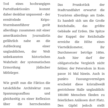
Tod eines hochrangigen
Das Prunkstück der
Parteifunktionärs kommt
Stadtrundfahrt erwartet die
daher denkbar unpassend – der
Touristen allerdings am Ende.
ermittelnde Kripo-
Es handelt sich um die Große
Sturmbannführer gerät
Reichshalle, das größte
allerdings zusammen mit einer
Gebäude auf Erden. Die Spitze
amerikanischen Journalistin
der Kuppel der Reichshalle
gefährlich nahe an die
erreiche die Höhe eines
Aufdeckung einer
Viertelkilometer, ihr
unglaublichen, der Welt
Durchmesser betrüge 140m.
unbekannten historischen
Auch hier darf der
Wahrheit: der systematischen
obligatorische Vergleich nicht
Ermordung jüdischer
fehlen: der Petersdom in Rom
Mitbürger.
passe 16 Mal hinein. Auch in
punkto Fassungsvermögen
Wie greift nun die Fiktion die
erscheint diese kristallweiß
tatsächliche Architektur zum
gestrichene Halle unglaublich:
Spannungsaufbau und
180.000 Menschen fänden zu
gleichzeitig zu einer Reflexion
feierlichen Anlässen dort Platz.
über die herrschenden
Den Gipfel jedoch stellt