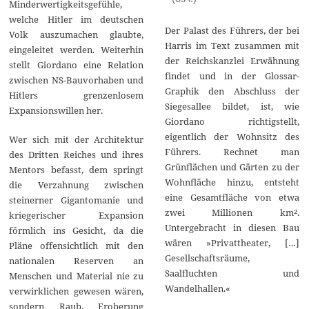
Minderwertigkeitsgefühle,
welche Hitler im deutschen
Der Palast des Führers, der bei
Volk auszumachen glaubte,
Harris im Text zusammen mit
eingeleitet werden. Weiterhin
der Reichskanzlei Erwähnung
stellt Giordano eine Relation
findet und in der Glossar-
zwischen NS-Bauvorhaben und
Graphik den Abschluss der
Hitlers grenzenlosem
Siegesallee bildet, ist, wie
Expansionswillen her.
Giordano richtigstellt,
eigentlich der Wohnsitz des
Wer sich mit der Architektur
Führers. Rechnet man
des Dritten Reiches und ihres
Grünflächen und Gärten zu der
Mentors befasst, dem springt
Wohnfläche hinzu, entsteht
die Verzahnung zwischen
eine Gesamtfläche von etwa
steinerner Gigantomanie und
zwei Millionen km².
kriegerischer Expansion
Untergebracht in diesen Bau
förmlich ins Gesicht, da die
wären »Privattheater, […]
Pläne offensichtlich mit den
Gesellschaftsräume,
nationalen Reserven an
Saalfluchten und
Menschen und Material nie zu
Wandelhallen.«
verwirklichen gewesen wären,
sondern Raub, Eroberung