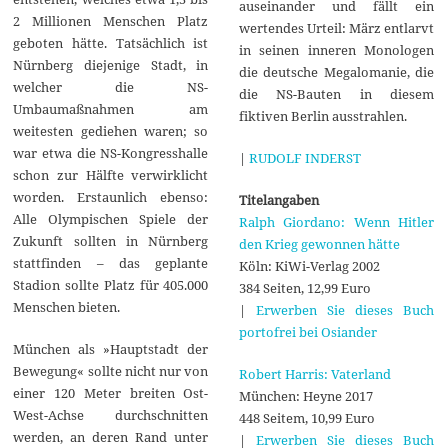
auseinander und fällt ein
2 Millionen Menschen Platz
wertendes Urteil: März entlarvt
geboten hätte. Tatsächlich ist
in seinen inneren Monologen
Nürnberg diejenige Stadt, in
die deutsche Megalomanie, die
welcher die NS-
die NS-Bauten in diesem
Umbaumaßnahmen am
fiktiven Berlin ausstrahlen.
weitesten gediehen waren; so
war etwa die NS-Kongresshalle
|
RUDOLF INDERST
schon zur Hälfte verwirklicht
worden. Erstaunlich ebenso:
Titelangaben
Alle Olympischen Spiele der
Ralph Giordano: Wenn Hitler
Zukunft sollten in Nürnberg
den Krieg gewonnen hätte
stattfinden – das geplante
Köln: KiWi-Verlag 2002
Stadion sollte Platz für 405.000
384 Seiten, 12,99 Euro
Menschen bieten.
|
Erwerben Sie dieses Buch
portofrei bei Osiander
München als »Hauptstadt der
Bewegung« sollte nicht nur von
Robert Harris: Vaterland
einer 120 Meter breiten Ost-
München: Heyne 2017
West-Achse durchschnitten
448 Seitem, 10,99 Euro
werden, an deren Rand unter
|
Erwerben Sie dieses Buch