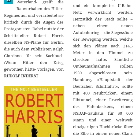
›Vaterland‹ greift die
und ein komplettes U-Bahn-
Bauvorhaben des Hitler-
Netz verwirklicht werden.
Regimes auf und verarbeitet sie
Herzstück der Stadt sollte –
kritisch durch die Augen des
neben einem neuen
Protagonisten. Dabei nutzte der
Autobahnring – die Siegessäule
Schriftsteller Robert Harris
der Bewegung werden, welche
dieselben NS-Pläne für Berlin,
sich den Plänen nach 214,5
die auch dem Publizisten Ralph
Meter in den Himmel zu
Giordano für sein Sachbuch
strecken hatte. Sämtliche
›Wenn Hitler den Krieg
Umbaumaßnahmen sollten
gewonnen hätte‹ vorlagen. Von
1950 abgeschlossen sein.
RUDOLF INDERST
Hamburg, »Hauptstadt der
Deutschen Schifffahrt«, sollte
mit 400 Neubrücken, einem
Elbtunnel, einer Erweiterung
des Hafenbeckens, einem
NSDAP-Gauhaus für 50 000
Mann und einer weltweit
einzigartigen Hochbrücke über
die Elbe in einem neuen Glanz