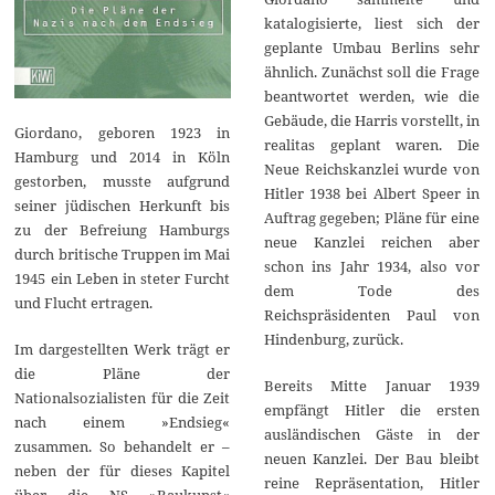
katalogisierte, liest sich der
geplante Umbau Berlins sehr
ähnlich. Zunächst soll die Frage
beantwortet werden, wie die
Gebäude, die Harris vorstellt, in
Giordano, geboren 1923 in
realitas geplant waren. Die
Hamburg und 2014 in Köln
Neue Reichskanzlei wurde von
gestorben, musste aufgrund
Hitler 1938 bei Albert Speer in
seiner jüdischen Herkunft bis
Auftrag gegeben; Pläne für eine
zu der Befreiung Hamburgs
neue Kanzlei reichen aber
durch britische Truppen im Mai
schon ins Jahr 1934, also vor
1945 ein Leben in steter Furcht
dem Tode des
und Flucht ertragen.
Reichspräsidenten Paul von
Hindenburg, zurück.
Im dargestellten Werk trägt er
die Pläne der
Bereits Mitte Januar 1939
Nationalsozialisten für die Zeit
empfängt Hitler die ersten
nach einem »Endsieg«
ausländischen Gäste in der
zusammen. So behandelt er –
neuen Kanzlei. Der Bau bleibt
neben der für dieses Kapitel
reine Repräsentation, Hitler