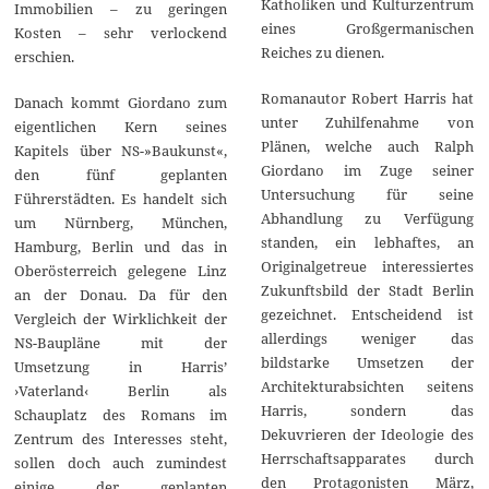
Katholiken und Kulturzentrum
Immobilien – zu geringen
eines Großgermanischen
Kosten – sehr verlockend
Reiches zu dienen.
erschien.
Romanautor Robert Harris hat
Danach kommt Giordano zum
unter Zuhilfenahme von
eigentlichen Kern seines
Plänen, welche auch Ralph
Kapitels über NS-»Baukunst«,
Giordano im Zuge seiner
den fünf geplanten
Untersuchung für seine
Führerstädten. Es handelt sich
Abhandlung zu Verfügung
um Nürnberg, München,
standen, ein lebhaftes, an
Hamburg, Berlin und das in
Originalgetreue interessiertes
Oberösterreich gelegene Linz
Zukunftsbild der Stadt Berlin
an der Donau. Da für den
gezeichnet. Entscheidend ist
Vergleich der Wirklichkeit der
allerdings weniger das
NS-Baupläne mit der
bildstarke Umsetzen der
Umsetzung in Harris’
Architekturabsichten seitens
›Vaterland‹ Berlin als
Harris, sondern das
Schauplatz des Romans im
Dekuvrieren der Ideologie des
Zentrum des Interesses steht,
Herrschaftsapparates durch
sollen doch auch zumindest
den Protagonisten März,
einige der geplanten