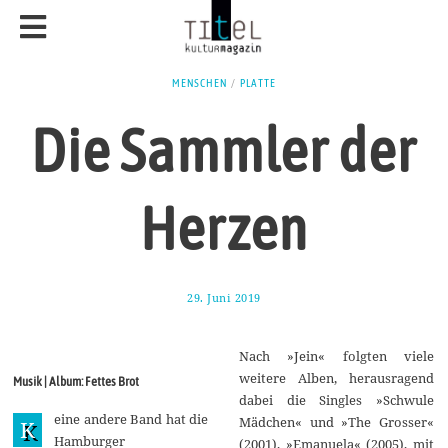
MENSCHEN
/
PLATTE
Die Sammler der
Herzen
29. Juni 2019
1
.
J
u
Nach »Jein« folgten viele
l
i
weitere Alben, herausragend
Musik | Album: Fettes Brot
2
dabei die Singles »Schwule
0
eine andere Band hat die
1
Mädchen« und »The Grosser«
K
9
Hamburger
(2001), »Emanuela« (2005), mit