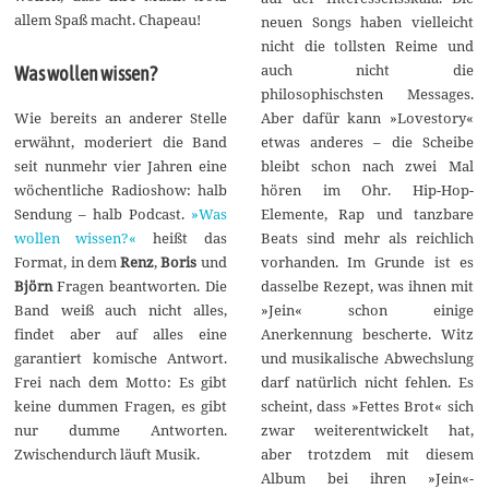
allem Spaß macht. Chapeau!
neuen Songs haben vielleicht
nicht die tollsten Reime und
auch nicht die
Was wollen wissen?
philosophischsten Messages.
Wie bereits an anderer Stelle
Aber dafür kann »Lovestory«
erwähnt, moderiert die Band
etwas anderes – die Scheibe
seit nunmehr vier Jahren eine
bleibt schon nach zwei Mal
wöchentliche Radioshow: halb
hören im Ohr. Hip-Hop-
Sendung – halb Podcast.
»Was
Elemente, Rap und tanzbare
wollen wissen?«
heißt das
Beats sind mehr als reichlich
Format, in dem
Renz
,
Boris
und
vorhanden. Im Grunde ist es
Björn
Fragen beantworten. Die
dasselbe Rezept, was ihnen mit
Band weiß auch nicht alles,
»Jein« schon einige
findet aber auf alles eine
Anerkennung bescherte. Witz
garantiert komische Antwort.
und musikalische Abwechslung
Frei nach dem Motto: Es gibt
darf natürlich nicht fehlen. Es
keine dummen Fragen, es gibt
scheint, dass »Fettes Brot« sich
nur dumme Antworten.
zwar weiterentwickelt hat,
Zwischendurch läuft Musik.
aber trotzdem mit diesem
Album bei ihren »Jein«-