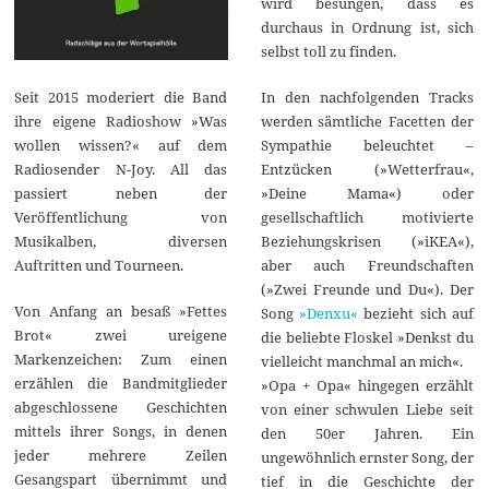
wird besungen, dass es
durchaus in Ordnung ist, sich
selbst toll zu finden.
In den nachfolgenden Tracks
Seit 2015 moderiert die Band
werden sämtliche Facetten der
ihre eigene Radioshow »Was
Sympathie beleuchtet –
wollen wissen?« auf dem
Entzücken (»Wetterfrau«,
Radiosender N-Joy. All das
»Deine Mama«) oder
passiert neben der
gesellschaftlich motivierte
Veröffentlichung von
Beziehungskrisen (»iKEA«),
Musikalben, diversen
aber auch Freundschaften
Auftritten und Tourneen.
(»Zwei Freunde und Du«). Der
Von Anfang an besaß »Fettes
Song
»Denxu«
bezieht sich auf
Brot« zwei ureigene
die beliebte Floskel »Denkst du
Markenzeichen: Zum einen
vielleicht manchmal an mich«.
erzählen die Bandmitglieder
»Opa + Opa« hingegen erzählt
abgeschlossene Geschichten
von einer schwulen Liebe seit
mittels ihrer Songs, in denen
den 50er Jahren. Ein
jeder mehrere Zeilen
ungewöhnlich ernster Song, der
Gesangspart übernimmt und
tief in die Geschichte der