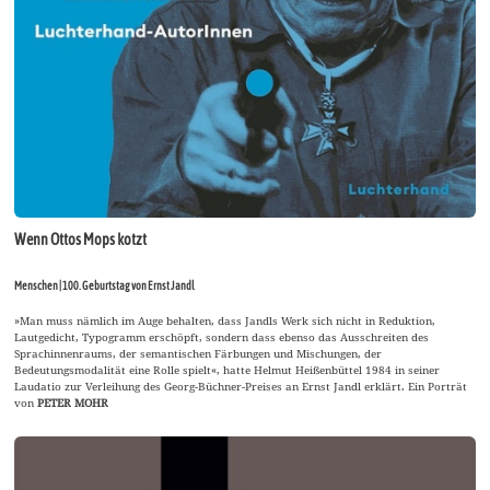
Wenn Ottos Mops kotzt
Menschen | 100. Geburtstag von Ernst Jandl
»Man muss nämlich im Auge behalten, dass Jandls Werk sich nicht in Reduktion,
Lautgedicht, Typogramm erschöpft, sondern dass ebenso das Ausschreiten des
Sprachinnenraums, der semantischen Färbungen und Mischungen, der
Bedeutungsmodalität eine Rolle spielt«, hatte Helmut Heißenbüttel 1984 in seiner
Laudatio zur Verleihung des Georg-Büchner-Preises an Ernst Jandl erklärt. Ein Porträt
von
PETER MOHR