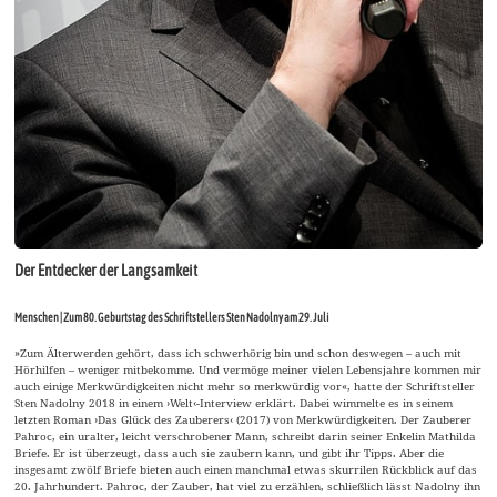
Der Entdecker der Langsamkeit
Menschen | Zum 80. Geburtstag des Schriftstellers Sten Nadolny am 29. Juli
»Zum Älterwerden gehört, dass ich schwerhörig bin und schon deswegen – auch mit
Hörhilfen – weniger mitbekomme. Und vermöge meiner vielen Lebensjahre kommen mir
auch einige Merkwürdigkeiten nicht mehr so merkwürdig vor«, hatte der Schriftsteller
Sten Nadolny 2018 in einem ›Welt‹-Interview erklärt. Dabei wimmelte es in seinem
letzten Roman ›Das Glück des Zauberers‹ (2017) von Merkwürdigkeiten. Der Zauberer
Pahroc, ein uralter, leicht verschrobener Mann, schreibt darin seiner Enkelin Mathilda
Briefe. Er ist überzeugt, dass auch sie zaubern kann, und gibt ihr Tipps. Aber die
insgesamt zwölf Briefe bieten auch einen manchmal etwas skurrilen Rückblick auf das
20. Jahrhundert. Pahroc, der Zauber, hat viel zu erzählen, schließlich lässt Nadolny ihn