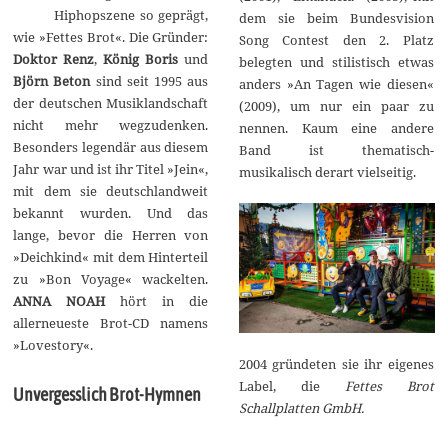
Hiphopszene so geprägt,
dem sie beim Bundesvision
wie »Fettes Brot«. Die Gründer:
Song Contest den 2. Platz
Doktor Renz
,
König Boris
und
belegten und stilistisch etwas
Björn Beton
sind seit 1995 aus
anders »An Tagen wie diesen«
der deutschen Musiklandschaft
(2009), um nur ein paar zu
nicht mehr wegzudenken.
nennen. Kaum eine andere
Besonders legendär aus diesem
Band ist thematisch-
Jahr war und ist ihr Titel »Jein«,
musikalisch derart vielseitig.
mit dem sie deutschlandweit
bekannt wurden. Und das
lange, bevor die Herren von
»Deichkind« mit dem Hinterteil
zu »Bon Voyage« wackelten.
ANNA NOAH
hört in die
allerneueste Brot-CD namens
»Lovestory«.
2004 gründeten sie ihr eigenes
Label, die
Fettes Brot
Unvergesslich Brot-Hymnen
Schallplatten GmbH.