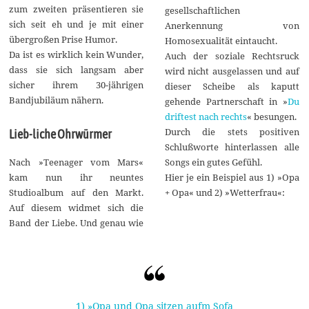
zum zweiten präsentieren sie
gesellschaftlichen
sich seit eh und je mit einer
Anerkennung von
übergroßen Prise Humor.
Homosexualität eintaucht.
Da ist es wirklich kein Wunder,
Auch der soziale Rechtsruck
dass sie sich langsam aber
wird nicht ausgelassen und auf
sicher ihrem 30-jährigen
dieser Scheibe als kaputt
Bandjubiläum nähern.
gehende Partnerschaft in »
Du
driftest nach rechts
« besungen.
Durch die stets positiven
Lieb-liche Ohrwürmer
Schlußworte hinterlassen alle
Songs ein gutes Gefühl.
Nach »Teenager vom Mars«
Hier je ein Beispiel aus 1) »Opa
kam nun ihr neuntes
+ Opa« und 2) »Wetterfrau«:
Studioalbum auf den Markt.
Auf diesem widmet sich die
Band der Liebe. Und genau wie
1) »Opa und Opa sitzen aufm Sofa