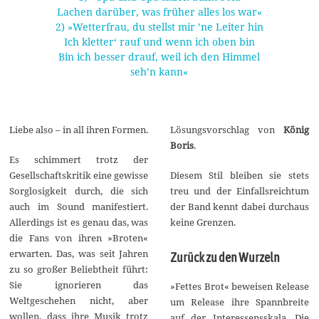
Lachen darüber, was früher alles los war«
2) »Wetterfrau, du stellst mir ’ne Leiter hin
Ich kletter‘ rauf und wenn ich oben bin
Bin ich besser drauf, weil ich den Himmel
seh’n kann«
Liebe also – in all ihren Formen.
Lösungsvorschlag von
König
Boris
.
Es schimmert trotz der
Gesellschaftskritik eine gewisse
Diesem Stil bleiben sie stets
Sorglosigkeit durch, die sich
treu und der Einfallsreichtum
auch im Sound manifestiert.
der Band kennt dabei durchaus
Allerdings ist es genau das, was
keine Grenzen.
die Fans von ihren »Broten«
erwarten. Das, was seit Jahren
Zurück zu den Wurzeln
zu so großer Beliebtheit führt:
Sie ignorieren das
»Fettes Brot« beweisen Release
Weltgeschehen nicht, aber
um Release ihre Spannbreite
wollen, dass ihre Musik trotz
auf der Interessensskala. Die