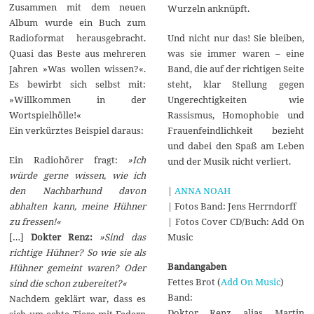
Zusammen mit dem neuen
Wurzeln anknüpft.
Album wurde ein Buch zum
Radioformat herausgebracht.
Und nicht nur das! Sie bleiben,
Quasi das Beste aus mehreren
was sie immer waren – eine
Jahren »Was wollen wissen?«.
Band, die auf der richtigen Seite
Es bewirbt sich selbst mit:
steht, klar Stellung gegen
»Willkommen in der
Ungerechtigkeiten wie
Wortspielhölle!«
Rassismus, Homophobie und
Ein verkürztes Beispiel daraus:
Frauenfeindlichkeit bezieht
und dabei den Spaß am Leben
Ein Radiohörer fragt:
»Ich
und der Musik nicht verliert.
würde gerne wissen, wie ich
den Nachbarhund davon
|
ANNA NOAH
abhalten kann, meine Hühner
| Fotos Band: Jens Herrndorff
zu fressen!«
| Fotos Cover CD/Buch: Add On
[…]
Dokter Renz:
»Sind das
Music
richtige Hühner? So wie sie als
Bandangaben
Hühner gemeint waren? Oder
Fettes Brot (
Add On Music
)
sind die schon zubereitet?«
Band:
Nachdem geklärt war, dass es
Doktor Renz alias Martin