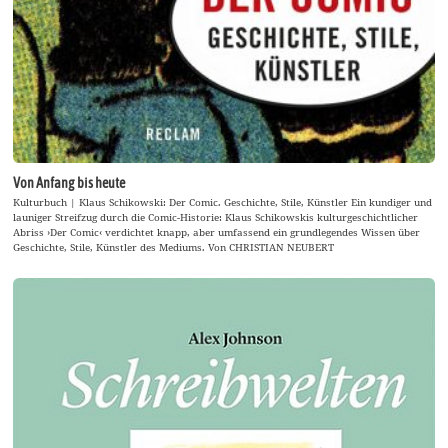
Von Anfang bis heute
Kulturbuch | Klaus Schikowski: Der Comic. Geschichte, Stile, Künstler Ein kundiger und
launiger Streifzug durch die Comic-Historie: Klaus Schikowskis kulturgeschichtlicher
Abriss ›Der Comic‹ verdichtet knapp, aber umfassend ein grundlegendes Wissen über
Geschichte, Stile, Künstler des Mediums. Von CHRISTIAN NEUBERT