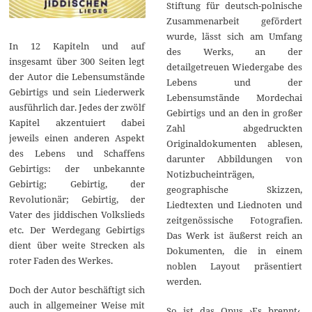
Stiftung für deutsch-polnische
Zusammenarbeit gefördert
wurde, lässt sich am Umfang
In 12 Kapiteln und auf
des Werks, an der
insgesamt über 300 Seiten legt
detailgetreuen Wiedergabe des
der Autor die Lebensumstände
Lebens und der
Gebirtigs und sein Liederwerk
Lebensumstände Mordechai
ausführlich dar. Jedes der zwölf
Gebirtigs und an den in großer
Kapitel akzentuiert dabei
Zahl abgedruckten
jeweils einen anderen Aspekt
Originaldokumenten ablesen,
des Lebens und Schaffens
darunter Abbildungen von
Gebirtigs: der unbekannte
Notizbucheinträgen,
Gebirtig; Gebirtig, der
geographische Skizzen,
Revolutionär; Gebirtig, der
Liedtexten und Liednoten und
Vater des jiddischen Volkslieds
zeitgenössische Fotografien.
etc. Der Werdegang Gebirtigs
Das Werk ist äußerst reich an
dient über weite Strecken als
Dokumenten, die in einem
roter Faden des Werkes.
noblen Layout präsentiert
werden.
Doch der Autor beschäftigt sich
auch in allgemeiner Weise mit
So ist das Opus ›Es brennt‹,