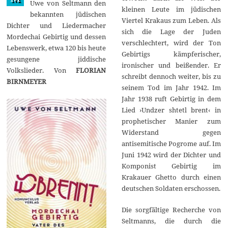
Uwe von Seltmann den
kleinen Leute im jüdischen
bekannten jüdischen
Viertel Krakaus zum Leben. Als
Dichter und Liedermacher
sich die Lage der Juden
Mordechai Gebirtig und dessen
verschlechtert, wird der Ton
Lebenswerk, etwa 120 bis heute
Gebirtigs kämpferischer,
gesungene jiddische
ironischer und beißender. Er
Volkslieder. Von
FLORIAN
schreibt dennoch weiter, bis zu
BIRNMEYER
seinem Tod im Jahr 1942. Im
Jahr 1938 ruft Gebirtig in dem
Lied ›Undzer shtetl brent‹ in
prophetischer Manier zum
Widerstand gegen
antisemitische Pogrome auf. Im
Juni 1942 wird der Dichter und
Komponist Gebirtig im
Krakauer Ghetto durch einen
deutschen Soldaten erschossen.
Die sorgfältige Recherche von
Seltmanns, die durch die