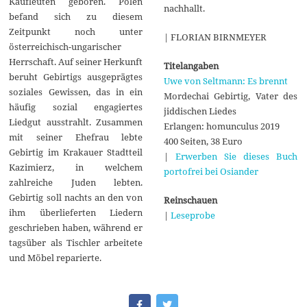
Kaufleuten geboren. Polen
nachhallt.
befand sich zu diesem
Zeitpunkt noch unter
| FLORIAN BIRNMEYER
österreichisch-ungarischer
Herrschaft. Auf seiner Herkunft
Titelangaben
beruht Gebirtigs ausgeprägtes
Uwe von Seltmann: Es brennt
soziales Gewissen, das in ein
Mordechai Gebirtig, Vater des
häufig sozial engagiertes
jiddischen Liedes
Liedgut ausstrahlt. Zusammen
Erlangen: homunculus 2019
mit seiner Ehefrau lebte
400 Seiten, 38 Euro
Gebirtig im Krakauer Stadtteil
|
Erwerben Sie dieses Buch
Kazimierz, in welchem
portofrei bei Osiander
zahlreiche Juden lebten.
Gebirtig soll nachts an den von
Reinschauen
ihm überlieferten Liedern
|
Leseprobe
geschrieben haben, während er
tagsüber als Tischler arbeitete
und Möbel reparierte.