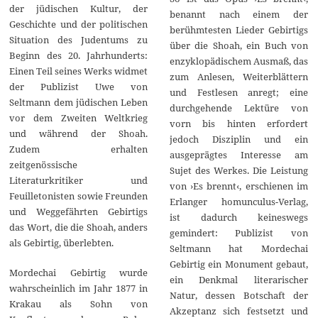
der jüdischen Kultur, der
benannt nach einem der
Geschichte und der politischen
berühmtesten Lieder Gebirtigs
Situation des Judentums zu
über die Shoah, ein Buch von
Beginn des 20. Jahrhunderts:
enzyklopädischem Ausmaß, das
Einen Teil seines Werks widmet
zum Anlesen, Weiterblättern
der Publizist Uwe von
und Festlesen anregt; eine
Seltmann dem jüdischen Leben
durchgehende Lektüre von
vor dem Zweiten Weltkrieg
vorn bis hinten erfordert
und während der Shoah.
jedoch Disziplin und ein
Zudem erhalten
ausgeprägtes Interesse am
zeitgenössische
Sujet des Werkes. Die Leistung
Literaturkritiker und
von ›Es brennt‹, erschienen im
Feuilletonisten sowie Freunden
Erlanger homunculus-Verlag,
und Weggefährten Gebirtigs
ist dadurch keineswegs
das Wort, die die Shoah, anders
gemindert: Publizist von
als Gebirtig, überlebten.
Seltmann hat Mordechai
Gebirtig ein Monument gebaut,
Mordechai Gebirtig wurde
ein Denkmal literarischer
wahrscheinlich im Jahr 1877 in
Natur, dessen Botschaft der
Krakau als Sohn von
Akzeptanz sich festsetzt und