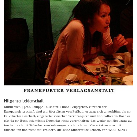
Mit ganzer Leidenschaft
Kulturbuch | Jean-Philippe Toussaint: Fußball Zugegeben, zuzeiten der
Europameisterschaft sind wir übersättigt von Fußball, er zeigt sich unverblümt als ein
kalkuliertes Geschäft, eingebettet zwischen Terrorängsten und Kontrollwahn. Doch es
gibt da ein Buch, ich möchte Ihnen das nicht vorenthalten, das weder mit Hooligans zu
tun hat noch mit Sicherheitsvorkehrungen, auch nicht mit Viererketten oder mit
Umschalten und nicht mit Trainern, die keine Kinderstube kennen. Von WOLF SENFF