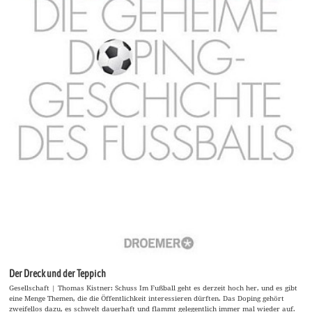
Der Dreck und der Teppich
Gesellschaft | Thomas Kistner: Schuss Im Fußball geht es derzeit hoch her, und es gibt
eine Menge Themen, die die Öffentlichkeit interessieren dürften. Das Doping gehört
zweifellos dazu, es schwelt dauerhaft und flammt gelegentlich immer mal wieder auf.