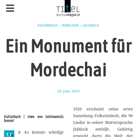
KULTURBUCH
/
MENSCHEN
/
SACHBUCH
Ein Monument für
Mordechai
28. Juni 2019
3
0
.
J
1920 erscheint seine erste
u
n
Sammlung Folkstimlech, die 90
Kulturbuch | Uwe von Seltmann:Es
i
brennt
Lieder in seiner Muttersprache
2
0
Jiddisch enthält. Gebirtig
it ›Es brennt‹ würdigt
1
M
erweckt darin die Welt der
9