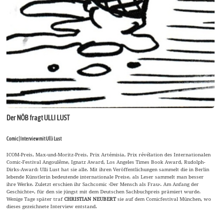
Der NÖB fragt ULLI LUST
Comic | Interview mit Ulli Lust
ICOM-Preis, Max-und-Moritz-Preis, Prix Artémisia, Prix révélation des Internationalen
Comic-Festival Angoulême, Ignatz Award, Los Angeles Times Book Award, Rudolph-
Dirks-Award: Ulli Lust hat sie alle. Mit ihren Veröffentlichungen sammelt die in Berlin
lebende Künstlerin bedeutende internationale Preise, als Leser sammelt man besser
ihre Werke. Zuletzt erschien ihr Sachcomic ›Der Mensch als Frau‹. Am Anfang der
Geschichte«, für den sie jüngst mit dem Deutschen Sachbuchpreis prämiert wurde.
Wenige Tage später traf
CHRISTIAN NEUBERT
sie auf dem Comicfestival München, wo
dieses gezeichnete Interview entstand.