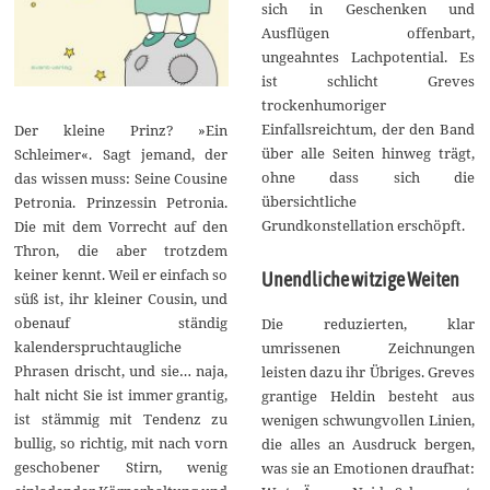
sich in Geschenken und
Ausflügen offenbart,
ungeahntes Lachpotential. Es
ist schlicht Greves
trockenhumoriger
Einfallsreichtum, der den Band
Der kleine Prinz? »Ein
über alle Seiten hinweg trägt,
Schleimer«. Sagt jemand, der
ohne dass sich die
das wissen muss: Seine Cousine
übersichtliche
Petronia. Prinzessin Petronia.
Grundkonstellation erschöpft.
Die mit dem Vorrecht auf den
Thron, die aber trotzdem
keiner kennt. Weil er einfach so
Unendliche witzige Weiten
süß ist, ihr kleiner Cousin, und
obenauf ständig
Die reduzierten, klar
kalenderspruchtaugliche
umrissenen Zeichnungen
Phrasen drischt, und sie… naja,
leisten dazu ihr Übriges. Greves
halt nicht Sie ist immer grantig,
grantige Heldin besteht aus
ist stämmig mit Tendenz zu
wenigen schwungvollen Linien,
bullig, so richtig, mit nach vorn
die alles an Ausdruck bergen,
geschobener Stirn, wenig
was sie an Emotionen draufhat: