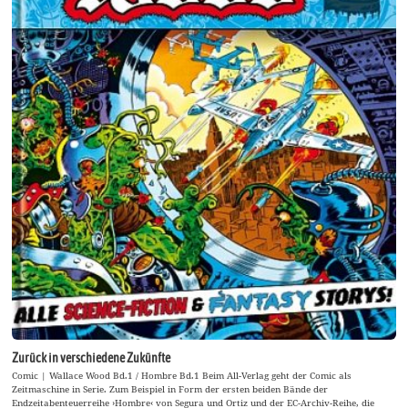
Zurück in verschiedene Zukünfte
Comic | Wallace Wood Bd.1 / Hombre Bd.1 Beim All-Verlag geht der Comic als
Zeitmaschine in Serie. Zum Beispiel in Form der ersten beiden Bände der
Endzeitabenteuerreihe ›Hombre‹ von Segura und Ortiz und der EC-Archiv-Reihe, die