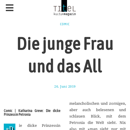
COMIC
Die junge Frau
und das All
26. Juni 2019
1
.
J
u
melancholischen und zornigen,
l
i
aber auch belesenen und
Comic | Katharina Greve: Die dicke
2
Prinzessin Petronia
schlauen Blick, mit dem
0
1
Petronia die Welt sieht. Nix
ie dicke Prinzessin
9
»D
also mit »man sieht nur mit