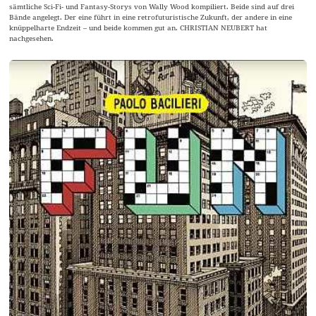
sämtliche Sci-Fi- und Fantasy-Storys von Wally Wood kompiliert. Beide sind auf drei
Bände angelegt. Der eine führt in eine retrofuturistische Zukunft, der andere in eine
knüppelharte Endzeit – und beide kommen gut an. CHRISTIAN NEUBERT hat
nachgesehen.