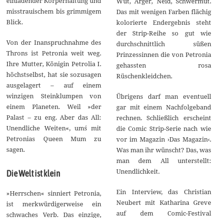
einladender Körperhaltung und
Wut, Ärger, Neid, Schwermut.
misstrauischem bis grimmigem
Das mit wenigen Farben flächig
Blick.
kolorierte Endergebnis steht
der Strip-Reihe so gut wie
Von der Inanspruchnahme des
durchschnittlich süßen
Throns ist Petronia weit weg.
Prinzessinnen die von Petronia
Ihre Mutter, Königin Petrolia I.
gehassten rosa
höchstselbst, hat sie sozusagen
Rüschenkleidchen.
ausgelagert – auf einem
winzigen Steinklumpen von
Übrigens darf man eventuell
einem Planeten. Weil »der
gar mit einem Nachfolgeband
Palast – zu eng. Aber das All:
rechnen. Schließlich erscheint
Unendliche Weiten«, um´s mit
die Comic Strip-Serie nach wie
Petronias Queen Mum zu
vor im Magazin ›Das Magazin‹.
sagen.
Was man ihr wünscht? Das, was
man dem All unterstellt:
Unendlichkeit.
Die Welt ist klein
Ein Interview, das Christian
»Herrschen« sinniert Petronia,
Neubert mit Katharina Greve
ist merkwürdigerweise ein
auf dem Comic-Festival
schwaches Verb. Das einzige,