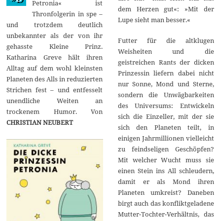
Petronia« ist
dem Herzen gut«: »Mit der
Thronfolgerin in spe –
Lupe sieht man besser.«
und trotzdem deutlich
unbekannter als der von ihr
Futter für die altklugen
gehasste Kleine Prinz.
Weisheiten und die
Katharina Greve hält ihren
geistreichen Rants der dicken
Alltag auf dem wohl kleinsten
Prinzessin liefern dabei nicht
Planeten des Alls in reduzierten
nur Sonne, Mond und Sterne,
Strichen fest – und entfesselt
sondern die Unwägbarkeiten
unendliche Weiten an
des Universums: Entwickeln
trockenem Humor. Von
sich die Einzeller, mit der sie
CHRISTIAN NEUBERT
sich den Planeten teilt, in
einigen Jahrmillionen vielleicht
zu feindseligen Geschöpfen?
Mit welcher Wucht muss sie
einen Stein ins All schleudern,
damit er als Mond ihren
Planeten umkreist? Daneben
birgt auch das konfliktgeladene
Mutter-Tochter-Verhältnis, das