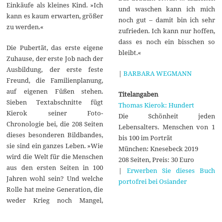
Einkäufe als kleines Kind. »Ich
und waschen kann ich mich
kann es kaum erwarten, größer
noch gut – damit bin ich sehr
zu werden.«
zufrieden. Ich kann nur hoffen,
dass es noch ein bisschen so
Die Pubertät, das erste eigene
bleibt.«
Zuhause, der erste Job nach der
Ausbildung, der erste feste
|
BARBARA WEGMANN
Freund, die Familienplanung,
auf eigenen Füßen stehen.
Titelangaben
Sieben Textabschnitte fügt
Thomas Kierok: Hundert
Kierok seiner Foto-
Die Schönheit jeden
Chronologie bei, die 208 Seiten
Lebensalters. Menschen von 1
dieses besonderen Bildbandes,
bis 100 im Porträt
sie sind ein ganzes Leben. »Wie
München: Knesebeck 2019
wird die Welt für die Menschen
208 Seiten, Preis: 30 Euro
aus den ersten Seiten in 100
|
Erwerben Sie dieses Buch
Jahren wohl sein? Und welche
portofrei bei Osiander
Rolle hat meine Generation, die
weder Krieg noch Mangel,