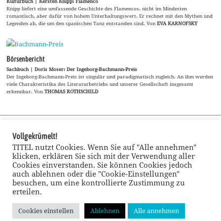
Kulturbuch | Kersten Knipp: Flamenco
Knipp liefert eine umfassende Geschichte des Flamencos, nicht im Mindesten
romantisch, aber dafür von hohem Unterhaltungswert. Er rechnet mit den Mythen und
Legenden ab, die um den spanischen Tanz entstanden sind. Von
EVA KARNOFSKY
Börsenbericht
Sachbuch | Doris Moser: Der Ingeborg-Bachmann-Preis
Der Ingeborg-Bachmann-Preis ist singulär und paradigmatisch zugleich. An ihm werden
viele Charakteristika des Literaturbetriebs und unserer Gesellschaft insgesamt
erkennbar. Von
THOMAS ROTHSCHILD
Vollgekrümelt!
TITEL nutzt Cookies. Wenn Sie auf "Alle annehmen"
klicken, erklären Sie sich mit der Verwendung aller
Cookies einverstanden. Sie können Cookies jedoch
auch ablehnen oder die "Cookie-Einstellungen"
besuchen, um eine kontrollierte Zustimmung zu
erteilen.
Cookies einstellen
Ablehnen
Alle annehmen
© TITEL kulturmagazin 2022