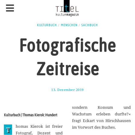
KULTURBUCH
/
MENSCHEN
/
SACHBUCH
Fotografische
Zeitreise
13. Dezember 2019
1
9
.
D
sondern Konsum und
e
z
Wachstum erleben durfte?«
Kulturbuch | Thomas Kierok: Hundert
e
fragt Eckart von Hirschhausen
m
homas Kierok ist freier
b
im Vorwort des Buches.
T
e
Fotograf, Dozent und
r