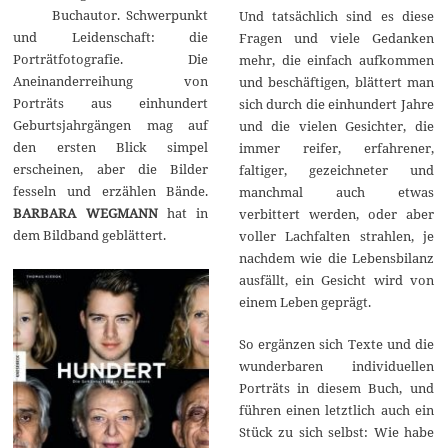
Buchautor. Schwerpunkt
Und tatsächlich sind es diese
2
0
und Leidenschaft: die
Fragen und viele Gedanken
1
Porträtfotografie. Die
mehr, die einfach aufkommen
9
Aneinanderreihung von
und beschäftigen, blättert man
Porträts aus einhundert
sich durch die einhundert Jahre
Geburtsjahrgängen mag auf
und die vielen Gesichter, die
den ersten Blick simpel
immer reifer, erfahrener,
erscheinen, aber die Bilder
faltiger, gezeichneter und
fesseln und erzählen Bände.
manchmal auch etwas
BARBARA WEGMANN
hat in
verbittert werden, oder aber
dem Bildband geblättert.
voller Lachfalten strahlen, je
nachdem wie die Lebensbilanz
ausfällt, ein Gesicht wird von
einem Leben geprägt.
So ergänzen sich Texte und die
wunderbaren individuellen
Porträts in diesem Buch, und
führen einen letztlich auch ein
Stück zu sich selbst: Wie habe