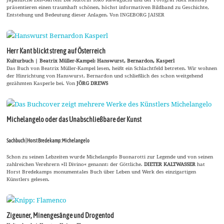
präsentieren einen traumhaft schönen, höchst informativen Bildband zu Geschichte,
Entstehung und Bedeutung dieser Anlagen. Von INGEBORG JAISER
Herr Kant blickt streng auf Österreich
Kulturbuch | Beatrix Müller-Kampel: Hanswurst, Bernardon, Kasperl
Das Buch von Beatrix Müller-Kampel lesen, heißt ein Schlachtfeld betreten. Wir wohnen
der Hinrichtung von Hanswurst, Bernardon und schließlich des schon weitgehend
gezähmten Kasperle bei. Von
JÖRG DREWS
Michelangelo oder das Unabschließbare der Kunst
Sachbuch | Horst Bredekamp: Michelangelo
Schon zu seinen Lebzeiten wurde Michelangelo Buonarotti zur Legende und von seinen
zahlreichen Verehrern »Il Divino« genannt: der Göttliche.
DIETER KALTWASSER
hat
Horst Bredekamps monumentales Buch über Leben und Werk des einzigartigen
Künstlers gelesen.
Zigeuner, Minengesänge und Drogentod