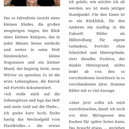
ich gelebt, wie möchte ich alt
werden, wo ist mein jetziger
Standpunkt. Für den Einen ist
Das so faltenfreie Gesicht eines
es ein Rückblick, für den
kleinen Kindes, die großen
Anderen ein Ausflug in die
neugierigen Augen, der Blick
Zukunft. Bilder als
eines kleinen Knirpses, das in
Hilfestellung für eigene
jeder Minute Neues entdeckt
Gedanken, Porträts ohne
und weiter in seine Welt
Schnörkel und Hintergründe,
hineinwächst, kleine
stets dieselbe Position, der
Stupsnasen und ein kleiner
dunkle Hintergrund, nichts
Mund, der begierig lernt, neue
lenkt ab von den so
Wörter zu sprechen. Es ist die
verschiedenen Gesichtern in so
erste Lebensphase, die Kierok
verschiedenem Alter. Stumme
mit Porträts dokumentiert.
Bilder mit so viel Aussage.
»Ich stelle mich auf die
Zehenspitzen und lege das Heft
»Aber jetzt sollte ich mich
und mein Geld auf die Theke…
zurechtmachen, damit ich noch
Ich gucke kurz hoch, fische
vor dem Mittagessen den
hastig das Wechselgeld vom
Kuchen für später holen kann.
Plastikteller…« die ersten
Das braucht etwas. … anziehen