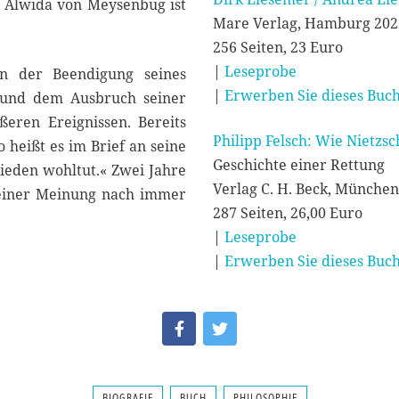
n Alwida von Meysenbug ist
Mare Verlag, Hamburg 202
256 Seiten, 23 Euro
|
Leseprobe
en der Beendigung seines
|
Erwerben Sie dieses Buch
9 und dem Ausbruch seiner
eren Ereignissen. Bereits
Philipp Felsch: Wie Nietzs
o heißt es im Brief an seine
Geschichte einer Rettung
chieden wohltut.« Zwei Jahre
Verlag C. H. Beck, München
seiner Meinung nach immer
287 Seiten, 26,00 Euro
|
Leseprobe
|
Erwerben Sie dieses Buch
BIOGRAFIE
BUCH
PHILOSOPHIE