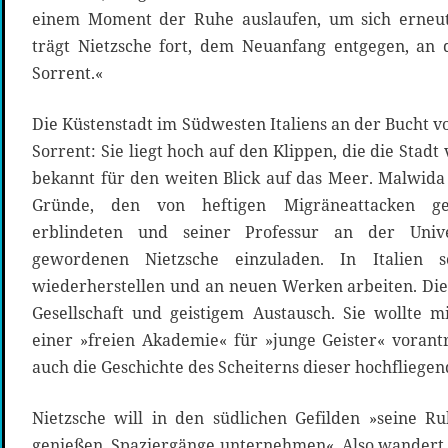
einem Moment der Ruhe auslaufen, um sich erneut
trägt Nietzsche fort, dem Neuanfang entgegen, an 
Sorrent.«
Die Küstenstadt im Südwesten Italiens an der Bucht v
Sorrent: Sie liegt hoch auf den Klippen, die die Stad
bekannt für den weiten Blick auf das Meer. Malwid
Gründe, den von heftigen Migräneattacken ge
erblindeten und seiner Professur an der Unive
gewordenen Nietzsche einzuladen. In Italien s
wiederherstellen und an neuen Werken arbeiten. Die
Gesellschaft und geistigem Austausch. Sie wollte 
einer »freien Akademie« für »junge Geister« voran
auch die Geschichte des Scheiterns dieser hochfliegen
Nietzsche will in den südlichen Gefilden »seine R
genießen, Spaziergänge unternehmen«. Also wandert e