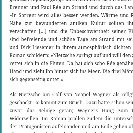
Brenner und Paul Rée am Strand und durch das Land
»In Sorrent wird alles besser werden. Wärme und R
Nähe zur bewunderten antiken Kultur sollten i
verschaffen […] und die Unbeschwertheit seiner Ki
sind befreiende und schöne Tage am Strand mit se
und Dirk Liesemer in ihrem atmosphärisch dichten
Roman schildern: »Nietzsche springt auf und will den
rettet sich in die Fluten. Da hat sich scho Rée genäh
Hand und zieht ihn hinter sich ins Meer. Die drei Män
sich gegenseitig unter.«
Als Nietzsche am Golf von Neapel Wagner als religiö
geschockt. Es kommt zum Bruch. Dazu hatte schon se
zuvor das Seinige getan; Wagners Hang zum L
Widerwillen. Im Roman prallen zudem die untersc
der Protagonisten aufeinander und am Ende gehen al