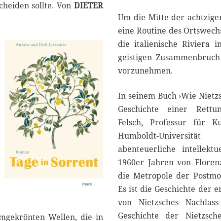
cheiden sollte. Von
DIETER
Um die Mitte der achtzige
eine Routine des Ortswech
die italienische Riviera
geistigen Zusammenbruch 
vorzunehmen.
In seinem Buch ›Wie Nietz
Geschichte einer Rettun
Felsch, Professur für K
Humboldt-Universitä
abenteuerliche intellekt
1960er Jahren von Florenz
die Metropole der Postmo
Es ist die Geschichte der 
von Nietzsches Nachlass
Geschichte der Nietzsch
mgekrönten Wellen, die in