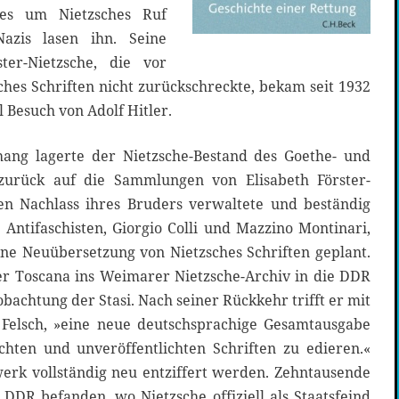
es um Nietzsches Ruf
azis lasen ihn. Seine
ter-Nietzsche, die vor
hes Schriften nicht zurückschreckte, bekam seit 1932
 Besuch von Adolf Hitler.
ang lagerte der Nietzsche-Bestand des Goethe- und
t zurück auf die Sammlungen von Elisabeth Förster-
den Nachlass ihres Bruders verwaltete und beständig
Antifaschisten, Giorgio Colli und Mazzino Montinari,
ine Neuübersetzung von Nietzsches Schriften geplant.
r Toscana ins Weimarer Nietzsche-Archiv in die DDR
obachtung der Stasi. Nach seiner Rückkehr trifft er mit
o Felsch, »eine neue deutschsprachige Gesamtausgabe
ichten und unveröffentlichten Schriften zu edieren.«
rk vollständig neu entziffert werden. Zehntausende
r DDR befanden, wo Nietzsche offiziell als Staatsfeind