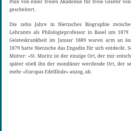
Plan von einer freien Akademie für freie Geister vo
gescheitert.
Die zehn Jahre in Nietzsches Biographie zwisch
Lehramts als Philologieprofessor in Basel um 187
Geisteskrankheit im Januar 1889 waren arm an äuß
1879 hatte Nietzsche das Engadin für sich entdeckt. S
Mutter: »St. Moritz ist der einzige Ort, der mir ents
später stieß ihn der mondäner werdende Ort, der 
mehr »Europas Edelfäule« anzog, ab.