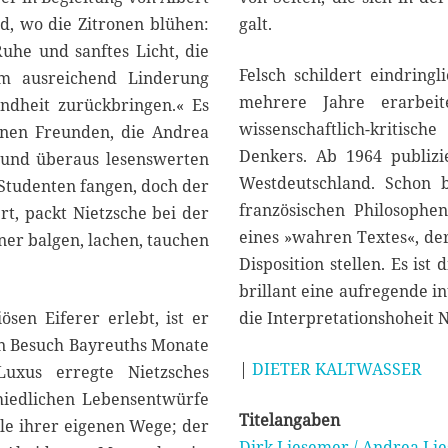
, wo die Zitronen blühen:
galt.
uhe und sanftes Licht, die
Felsch schildert eindring
hm ausreichend Linderung
mehrere Jahre erarbeit
ndheit zurückbringen.« Es
wissenschaftlich-kritis
inen Freunden, die Andrea
Denkers. Ab 1964 publizie
 und überaus lesenswerten
Westdeutschland. Schon 
 Studenten fangen, doch der
französischen Philosophen
ert, packt Nietzsche bei der
eines »wahren Textes«, de
ner balgen, lachen, tauchen
Disposition stellen. Es ist
brillant eine aufregende i
sen Eiferer erlebt, ist er
die Interpretationshoheit 
in Besuch Bayreuths Monate
|
DIETER KALTWASSER
uxus erregte Nietzsches
hiedlichen Lebensentwürfe
Titelangaben
le ihrer eigenen Wege; der
Dirk Liesemer / Andrea Lie