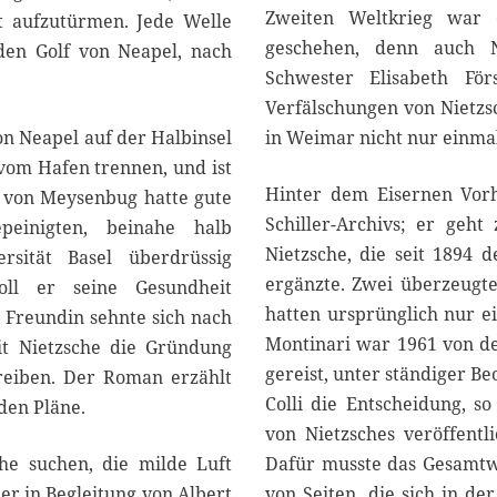
Zweiten Weltkrieg war 
 aufzutürmen. Jede Welle
geschehen, denn auch N
den Golf von Neapel, nach
Schwester Elisabeth Förs
Verfälschungen von Nietzsc
on Neapel auf der Halbinsel
in Weimar nicht nur einmal
t vom Hafen trennen, und ist
Hinter dem Eisernen Vorh
a von Meysenbug hatte gute
Schiller-Archivs; er geh
peinigten, beinahe halb
Nietzsche, die seit 1894 
rsität Basel überdrüssig
ergänzte. Zwei überzeugte 
oll er seine Gesundheit
hatten ursprünglich nur e
 Freundin sehnte sich nach
Montinari war 1961 von de
mit Nietzsche die Gründung
gereist, unter ständiger Be
treiben. Der Roman erzählt
Colli die Entscheidung, s
den Pläne.
von Nietzsches veröffentl
uhe suchen, die milde Luft
Dafür musste das Gesamtwe
r in Begleitung von Albert
von Seiten, die sich in de