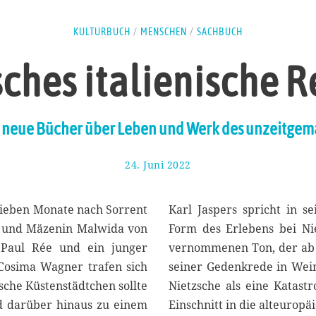
KULTURBUCH
/
MENSCHEN
/
SACHBUCH
ches italienische 
i neue Bücher über Leben und Werk des unzeitge
24. Juni 2022
3
.
J
u
 sieben Monate nach Sorrent
Karl Jaspers spricht in s
l
rin und Mäzenin Malwida von
Form des Erlebens bei Ni
i
 Paul Rée und ein junger
vernommenen Ton, der ab 1
2
0
Cosima Wagner trafen sich
seiner Gedenkrede in Weim
2
ische Küstenstädtchen sollte
Nietzsche als eine Katast
2
d darüber hinaus zu einem
Einschnitt in die alteurop