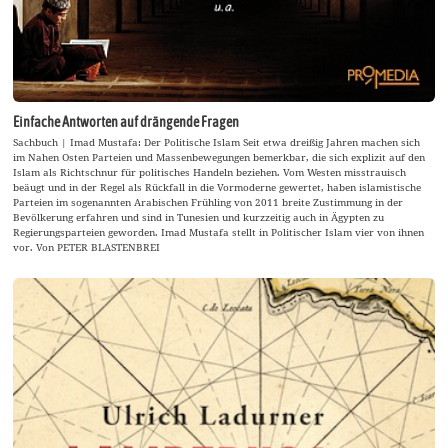
Einfache Antworten auf drängende Fragen
Sachbuch | Imad Mustafa: Der Politische Islam Seit etwa dreißig Jahren machen sich
im Nahen Osten Parteien und Massenbewegungen bemerkbar, die sich explizit auf den
Islam als Richtschnur für politisches Handeln beziehen. Vom Westen misstrauisch
beäugt und in der Regel als Rückfall in die Vormoderne gewertet, haben islamistische
Parteien im sogenannten Arabischen Frühling von 2011 breite Zustimmung in der
Bevölkerung erfahren und sind in Tunesien und kurzzeitig auch in Ägypten zu
Regierungsparteien geworden. Imad Mustafa stellt in Politischer Islam vier von ihnen
vor. Von PETER BLASTENBREI