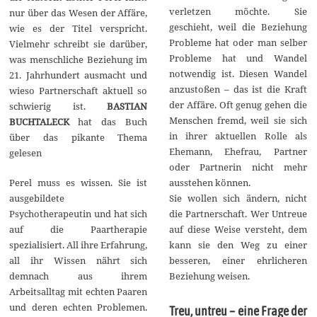
verletzen möchte. Sie
nur über das Wesen der Affäre,
geschieht, weil die Beziehung
wie es der Titel verspricht.
Probleme hat oder man selber
Vielmehr schreibt sie darüber,
Probleme hat und Wandel
was menschliche Beziehung im
notwendig ist. Diesen Wandel
21. Jahrhundert ausmacht und
anzustoßen – das ist die Kraft
wieso Partnerschaft aktuell so
der Affäre. Oft genug gehen die
schwierig ist.
BASTIAN
Menschen fremd, weil sie sich
BUCHTALECK
hat das Buch
in ihrer aktuellen Rolle als
über das pikante Thema
Ehemann, Ehefrau, Partner
gelesen
oder Partnerin nicht mehr
Perel muss es wissen. Sie ist
ausstehen können.
ausgebildete
Sie wollen sich ändern, nicht
Psychotherapeutin und hat sich
die Partnerschaft. Wer Untreue
auf die Paartherapie
auf diese Weise versteht, dem
spezialisiert. All ihre Erfahrung,
kann sie den Weg zu einer
all ihr Wissen nährt sich
besseren, einer ehrlicheren
demnach aus ihrem
Beziehung weisen.
Arbeitsalltag mit echten Paaren
und deren echten Problemen.
Treu, untreu – eine Frage der