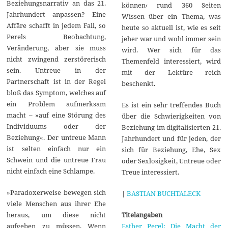
Beziehungsnarrativ an das 21.
können‹ rund 360 Seiten
Jahrhundert anpassen? Eine
Wissen über ein Thema, was
Affäre schafft in jedem Fall, so
heute so aktuell ist, wie es seit
Perels Beobachtung,
jeher war und wohl immer sein
Veränderung, aber sie muss
wird. Wer sich für das
nicht zwingend zerstörerisch
Themenfeld interessiert, wird
sein. Untreue in der
mit der Lektüre reich
Partnerschaft ist in der Regel
beschenkt.
bloß das Symptom, welches auf
ein Problem aufmerksam
Es ist ein sehr treffendes Buch
macht – »auf eine Störung des
über die Schwierigkeiten von
Individuums oder der
Beziehung im digitalisierten 21.
Beziehung«. Der untreue Mann
Jahrhundert und für jeden, der
ist selten einfach nur ein
sich für Beziehung, Ehe, Sex
Schwein und die untreue Frau
oder Sexlosigkeit, Untreue oder
nicht einfach eine Schlampe.
Treue interessiert.
»Paradoxerweise bewegen sich
|
BASTIAN BUCHTALECK
viele Menschen aus ihrer Ehe
Titelangaben
heraus, um diese nicht
Esther Perel: Die Macht der
aufgeben zu müssen. Wenn