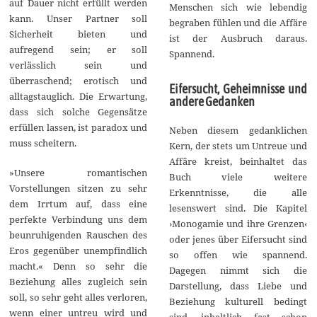
auf Dauer nicht erfüllt werden
Menschen sich wie lebendig
kann. Unser Partner soll
begraben fühlen und die Affäre
Sicherheit bieten und
ist der Ausbruch daraus.
aufregend sein; er soll
Spannend.
verlässlich sein und
überraschend; erotisch und
Eifersucht, Geheimnisse und
alltagstauglich. Die Erwartung,
andere Gedanken
dass sich solche Gegensätze
erfüllen lassen, ist paradox und
Neben diesem gedanklichen
muss scheitern.
Kern, der stets um Untreue und
Affäre kreist, beinhaltet das
»Unsere romantischen
Buch viele weitere
Vorstellungen sitzen zu sehr
Erkenntnisse, die alle
dem Irrtum auf, dass eine
lesenswert sind. Die Kapitel
perfekte Verbindung uns dem
›Monogamie und ihre Grenzen‹
beunruhigenden Rauschen des
oder jenes über Eifersucht sind
Eros gegenüber unempfindlich
so offen wie spannend.
macht.« Denn so sehr die
Dagegen nimmt sich die
Beziehung alles zugleich sein
Darstellung, dass Liebe und
soll, so sehr geht alles verloren,
Beziehung kulturell bedingt
wenn einer untreu wird und
sind, inhaltlich fast schon