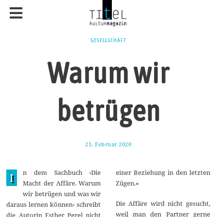
GESELLSCHAFT
Warum wir
betrügen
21. Februar 2020
3
1
.
M
n dem Sachbuch ›Die
einer Beziehung in den letzten
a
I
i
Macht der Affäre. Warum
Zügen.«
2
wir betrügen und was wir
0
2
Die Affäre wird nicht gesucht,
daraus lernen können‹ schreibt
0
weil man den Partner gerne
die Autorin Esther Perel nicht