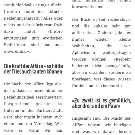
somit die Idealisierung aufhebt.
konservativ aus.
Insofern lautet das aktuelle
Beziehungsnarrativ: Alles oder
Das Buch ist tief recherchiert
nichts und das nüchterne Fazit
und die Inhalte sehr gut
dazu lautet: »Unsere
aufbereitet. Zudem gibt es
emotionalen und erotischen
immer wieder kleine
Bedürfnisse sind manchmal
Wahrheiten, die wie
unvereinbar«.
Aphorismen weitergetragen
werden können. »Respekt
bedeutet nicht zwangsläufig,
Die Kraft der Affäre – so hätte
der Titel auch lauten können
alles zu erzählen, sondern zu
überlegen, was dieses Wissen
Die Macht der Affäre liegt also
für den anderen bedeutet.«
darin, dass sie unser aktuelles
Beziehungsideal zerschmettert.
»Zu zweit ist es gemütlich,
Entsprechend geächtet ist
aber drei sind ein Paar«
Untreue in der Partnerschaft.
Perel aber macht in ihrem Buch
Insgesamt sind ›Die Macht der
einen anderen Vorschlag. Wie
Affäre. Warum wir betrügen
wäre es, wenn wir das
und was wir daraus lernen