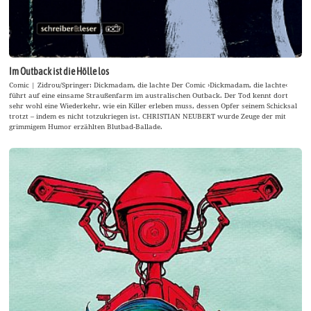
Im Outback ist die Hölle los
Comic | Zidrou/Springer: Dickmadam, die lachte Der Comic ›Dickmadam, die lachte‹
führt auf eine einsame Straußenfarm im australischen Outback. Der Tod kennt dort
sehr wohl eine Wiederkehr, wie ein Killer erleben muss, dessen Opfer seinem Schicksal
trotzt – indem es nicht totzukriegen ist. CHRISTIAN NEUBERT wurde Zeuge der mit
grimmigem Humor erzählten Blutbad-Ballade.