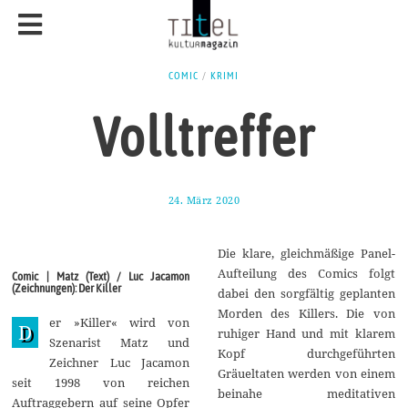
COMIC
/
KRIMI
Volltreffer
24. März 2020
2
5
.
M
Die klare, gleichmäßige Panel-
a
i
Aufteilung des Comics folgt
Comic | Matz (Text) / Luc Jacamon
2
(Zeichnungen): Der Killer
dabei den sorgfältig geplanten
0
2
Morden des Killers. Die von
er »Killer« wird von
0
D
ruhiger Hand und mit klarem
Szenarist Matz und
Kopf durchgeführten
Zeichner Luc Jacamon
Gräueltaten werden von einem
seit 1998 von reichen
beinahe meditativen
Auftraggebern auf seine Opfer