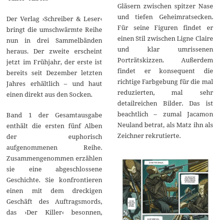
Gläsern zwischen spitzer Nase
und tiefen Geheimratsecken.
Der Verlag ›Schreiber & Leser‹
Für seine Figuren findet er
bringt die umschwärmte Reihe
einen Stil zwischen Ligne Claire
nun in drei Sammelbänden
und klar umrissenen
heraus. Der zweite erscheint
Porträtskizzen. Außerdem
jetzt im Frühjahr, der erste ist
findet er konsequent die
bereits seit Dezember letzten
richtige Farbgebung für die mal
Jahres erhältlich – und haut
reduzierten, mal sehr
einen direkt aus den Socken.
detailreichen Bilder. Das ist
beachtlich – zumal Jacamon
Band 1 der Gesamtausgabe
Neuland betrat, als Matz ihn als
enthält die ersten fünf Alben
Zeichner rekrutierte.
der euphorisch
aufgenommenen Reihe.
Zusammengenommen erzählen
sie eine abgeschlossene
Geschichte. Sie konfrontieren
einen mit dem dreckigen
Geschäft des Auftragsmords,
das ›Der Killer‹ besonnen,