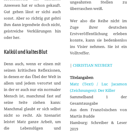
ungeahnten Stellen zu
Anwesen hat er schon gekauft.
überraschen weiß.
Gut gehen lässt er sich´s auch
sonst. Aber so richtig gut geht´s
Wer also die Reihe nicht im
ihm dann irgendwie doch nicht,
Zuge ihrer deutschen
geistreiche Verklärungen hin
Erstveröffentlichung erleben
oder her.
konnte, kann sie bedenkenlos
ins Visier nehmen. Sie ist ein
Kalkül und kaltes Blut
Volltreffer.
Denn auch, wenn er einen mit
|
CHRISTIAN NEUBERT
seinen kritischen Reflexionen,
in denen er das Übel der Welt in
Titelangaben
allem und jedem verortet und
Matz (Text) / Luc Jacamon
in der er auch nur ein normaler
(Zeichnungen): Der Killer
Mensch ist, manchmal fast auf
Sammelband 1 der
seine Seite ziehen kann:
Gesamtausgabe
Manchmal glaubt er sich selbst
Aus dem Französischen von
nicht so recht. Als Szenarist
Martin Budde
leistet Matz ganze Arbeit, um
Hamburg: Schreiber & Leser
die Lebenslügen und
2019