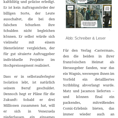
kaltblütig und präzise erledigt.
Er ist kein Auftragsmörder der
billigen Sorte, der Leute
ausschaltet, die bei den
falschen Schurken ihre
Schulden nicht begleichen
können. Er selbst würde sich
Abb: Schreiber & Leser
vielmehr mit einem
Dienstleister vergleichen, der
Für den Verlag ›Casterman‹,
für gut situierte Auftraggeber
den die beiden in ihrer
individuelle Projekte im
französischen Heimat als
Hochpreissegment realisiert.
Herausgeber fanden, war das
ein Wagnis, weswegen ihnen im
Dass er in selbstauferlegter
Vorfeld ein detailliertes
Isolation lebt, ist natürlich
Scribbling abverlangt wurde.
seinem Beruf geschuldet.
Matz und Jacamon lieferten –
Dennoch hegt er Pläne für die
und können final ein
Zukunft: Sobald er drei
packendes, mitreißendes
Millionen zusammen hat, will
Comic-Erlebnis bieten, das
er sich in Venezuela
immer wieder auch an
niederlassen, ein einsames