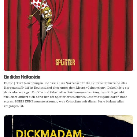
Ein dicker Meilenstein
Comic | Turf (Zeichnungen und Text): Das Narrenschiff Die skurrile Comicreihe ›Das
Narrenschiff‹ lief in Deutschland eher unter dem Motto »Geheimtipp«. Dabei hätte sie
dank aberwitziger Einfälle und fabelhafter Zeichnungen das Zeug zum Kult gehabt.
Vielleicht ändert sich dank der bei Splitter erschienenen Gesamtausgabe daran noch
etwas. BORIS KUNZ musste staunen, was Comicfans mit dieser Serie bislang alles
entgangen ist.