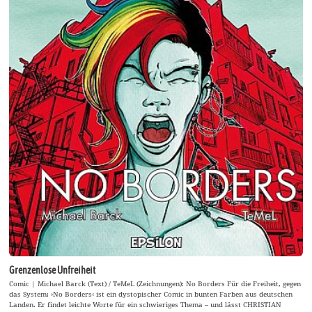
Grenzenlose Unfreiheit
Comic | Michael Barck (Text) / TeMeL (Zeichnungen): No Borders Für die Freiheit, gegen
das System: ›No Borders‹ ist ein dystopischer Comic in bunten Farben aus deutschen
Landen. Er findet leichte Worte für ein schwieriges Thema – und lässt CHRISTIAN