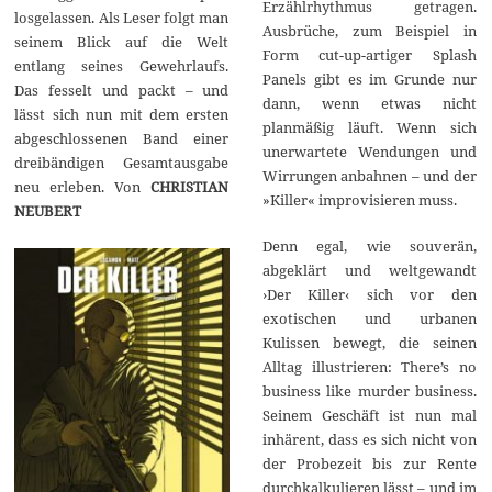
Erzählrhythmus getragen.
losgelassen. Als Leser folgt man
Ausbrüche, zum Beispiel in
seinem Blick auf die Welt
Form cut-up-artiger Splash
entlang seines Gewehrlaufs.
Panels gibt es im Grunde nur
Das fesselt und packt – und
dann, wenn etwas nicht
lässt sich nun mit dem ersten
planmäßig läuft. Wenn sich
abgeschlossenen Band einer
unerwartete Wendungen und
dreibändigen Gesamtausgabe
Wirrungen anbahnen – und der
neu erleben. Von
CHRISTIAN
»Killer« improvisieren muss.
NEUBERT
Denn egal, wie souverän,
abgeklärt und weltgewandt
›Der Killer‹ sich vor den
exotischen und urbanen
Kulissen bewegt, die seinen
Alltag illustrieren: There’s no
business like murder business.
Seinem Geschäft ist nun mal
inhärent, dass es sich nicht von
der Probezeit bis zur Rente
durchkalkulieren lässt – und im