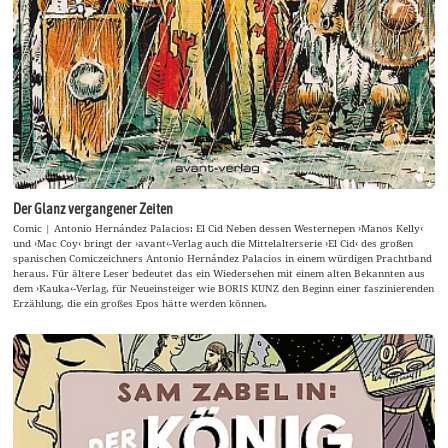
Der Glanz vergangener Zeiten
Comic | Antonio Hernández Palacios: El Cid Neben dessen Westernepen ›Manos Kelly‹
und ›Mac Coy‹ bringt der ›avant‹-Verlag auch die Mittelalterserie ›El Cid‹ des großen
spanischen Comiczeichners Antonio Hernández Palacios in einem würdigen Prachtband
heraus. Für ältere Leser bedeutet das ein Wiedersehen mit einem alten Bekannten aus
dem ›Kauka‹-Verlag, für Neueinsteiger wie BORIS KUNZ den Beginn einer faszinierenden
Erzählung, die ein großes Epos hätte werden können.