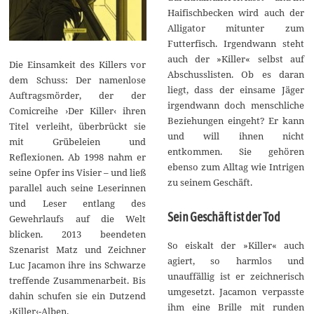
Haifischbecken wird auch der
Alligator mitunter zum
Futterfisch. Irgendwann steht
auch der »Killer« selbst auf
Die Einsamkeit des Killers vor
Abschusslisten. Ob es daran
dem Schuss: Der namenlose
liegt, dass der einsame Jäger
Auftragsmörder, der der
irgendwann doch menschliche
Comicreihe ›Der Killer‹ ihren
Beziehungen eingeht? Er kann
Titel verleiht, überbrückt sie
und will ihnen nicht
mit Grübeleien und
entkommen. Sie gehören
Reflexionen. Ab 1998 nahm er
ebenso zum Alltag wie Intrigen
seine Opfer ins Visier – und ließ
zu seinem Geschäft.
parallel auch seine Leserinnen
und Leser entlang des
Sein Geschäft ist der Tod
Gewehrlaufs auf die Welt
blicken. 2013 beendeten
So eiskalt der »Killer« auch
Szenarist Matz und Zeichner
agiert, so harmlos und
Luc Jacamon ihre ins Schwarze
unauffällig ist er zeichnerisch
treffende Zusammenarbeit. Bis
umgesetzt. Jacamon verpasste
dahin schufen sie ein Dutzend
ihm eine Brille mit runden
›Killer‹-Alben.